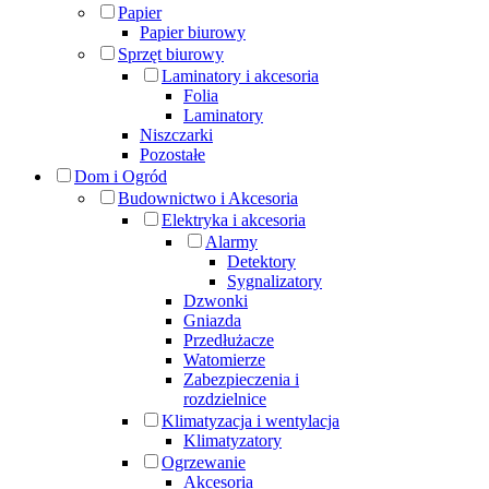
Papier
Papier biurowy
Sprzęt biurowy
Laminatory i akcesoria
Folia
Laminatory
Niszczarki
Pozostałe
Dom i Ogród
Budownictwo i Akcesoria
Elektryka i akcesoria
Alarmy
Detektory
Sygnalizatory
Dzwonki
Gniazda
Przedłużacze
Watomierze
Zabezpieczenia i
rozdzielnice
Klimatyzacja i wentylacja
Klimatyzatory
Ogrzewanie
Akcesoria