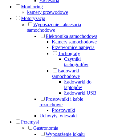
Akcesoria
Monitoring
kamery przewodowe
Motoryzacja
Wyposażenie i akcesoria
samochodowe
Elektronika samochodowa
Kamery samochodowe
Przetwornice napięcia
Tachografy
Czytniki
tachografów
Ładowarki
samochodowe
Ładowarki do
laptopów
Ładowarki USB
Prostowniki i kable
rozruchowe
Prostowniki
Uchwyty, wieszaki
Przemysł
Gastronomia
Wyposażenie lokalu