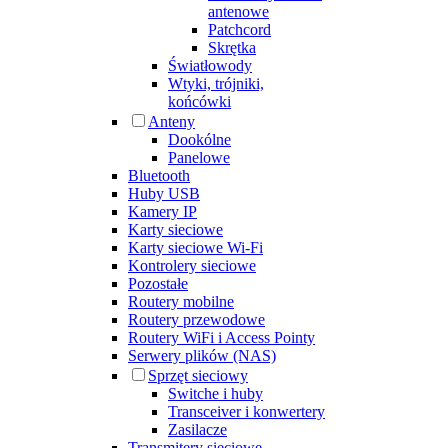
antenowe
Patchcord
Skrętka
Światłowody
Wtyki, trójniki,
końcówki
Anteny
Dookólne
Panelowe
Bluetooth
Huby USB
Kamery IP
Karty sieciowe
Karty sieciowe Wi-Fi
Kontrolery sieciowe
Pozostałe
Routery mobilne
Routery przewodowe
Routery WiFi i Access Pointy
Serwery plików (NAS)
Sprzęt sieciowy
Switche i huby
Transceiver i konwertery
Zasilacze
Transmitery sieciowe