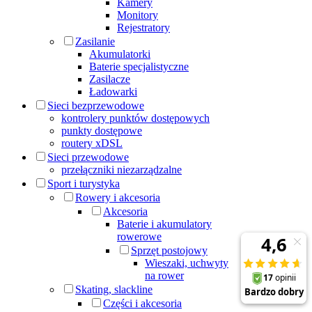
Kamery
Monitory
Rejestratory
Zasilanie
Akumulatorki
Baterie specjalistyczne
Zasilacze
Ładowarki
Sieci bezprzewodowe
kontrolery punktów dostępowych
punkty dostępowe
routery xDSL
Sieci przewodowe
przełączniki niezarządzalne
Sport i turystyka
Rowery i akcesoria
Akcesoria
Baterie i akumulatory
rowerowe
Sprzęt postojowy
Wieszaki, uchwyty
na rower
Skating, slackline
Części i akcesoria