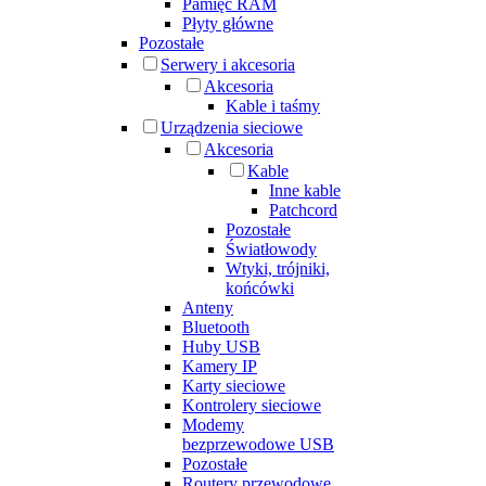
Pamięć RAM
Płyty główne
Pozostałe
Serwery i akcesoria
Akcesoria
Kable i taśmy
Urządzenia sieciowe
Akcesoria
Kable
Inne kable
Patchcord
Pozostałe
Światłowody
Wtyki, trójniki,
końcówki
Anteny
Bluetooth
Huby USB
Kamery IP
Karty sieciowe
Kontrolery sieciowe
Modemy
bezprzewodowe USB
Pozostałe
Routery przewodowe