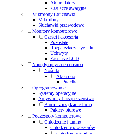
Akumulatory
Zasilacze awaryjne
Mikrofony i słuchawki
Mikrofony
Słuchawki przewodowe
Monitory komputerowe
Części i akcesoria
Pozostałe
Rozgałęziacze sygnału
Uchwyty
Zasilacze LCD
Napędy optyczne i nośniki
Nośniki
Akcesoria
Pudełka
Oprogramowanie
Systemy operacyjne
Antywirusy i bezpieczeństwo
Biuro i zarządzanie firmą
Pakiety biurowe
Podzespoły komputerowe
Chłodzenie i tuning
Chłodzenie procesorów
Chłodzenie wodne