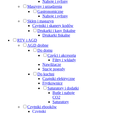
Naboje i syfony
Maszyny i urządzenia
Gastronomiczne
Naboje i syfony
Sklep i magazyn
Czytniki i skanery kodów
Drukarki i kasy fiskalne
Drukarki fiskalne
RTV i AGD
AGD drobne
Do domu
Części i akcesoria
Filtry i wkłady
Nawilżacze
Stacje pogody
Do kuchni
Czajniki elektryczne
Frytkownice
Saturatory i dodatki
Butle i naboje
CO2
Saturatory
Czytniki ebooków
Czytniki