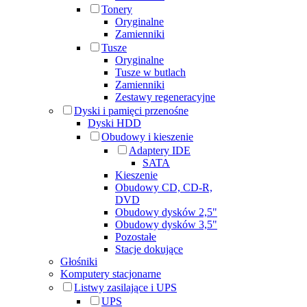
Tonery
Oryginalne
Zamienniki
Tusze
Oryginalne
Tusze w butlach
Zamienniki
Zestawy regeneracyjne
Dyski i pamięci przenośne
Dyski HDD
Obudowy i kieszenie
Adaptery IDE
SATA
Kieszenie
Obudowy CD, CD-R,
DVD
Obudowy dysków 2,5"
Obudowy dysków 3,5"
Pozostałe
Stacje dokujące
Głośniki
Komputery stacjonarne
Listwy zasilające i UPS
UPS