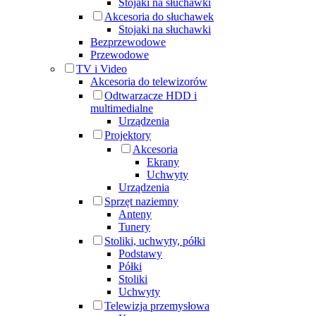
Stojaki na słuchawki
Akcesoria do słuchawek
Stojaki na słuchawki
Bezprzewodowe
Przewodowe
TV i Video
Akcesoria do telewizorów
Odtwarzacze HDD i
multimedialne
Urządzenia
Projektory
Akcesoria
Ekrany
Uchwyty
Urządzenia
Sprzęt naziemny
Anteny
Tunery
Stoliki, uchwyty, półki
Podstawy
Półki
Stoliki
Uchwyty
Telewizja przemysłowa