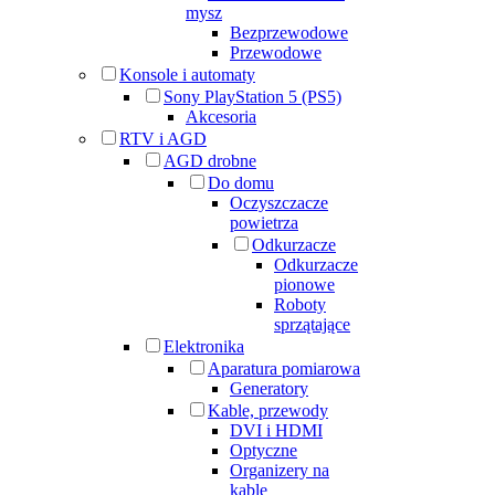
mysz
Bezprzewodowe
Przewodowe
Konsole i automaty
Sony PlayStation 5 (PS5)
Akcesoria
RTV i AGD
AGD drobne
Do domu
Oczyszczacze
powietrza
Odkurzacze
Odkurzacze
pionowe
Roboty
sprzątające
Elektronika
Aparatura pomiarowa
Generatory
Kable, przewody
DVI i HDMI
Optyczne
Organizery na
kable