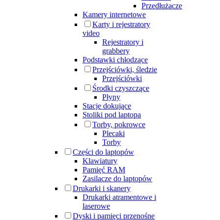
Przedłużacze
Kamery internetowe
Karty i rejestratory
video
Rejestratory i
grabbery
Podstawki chłodzące
Przejściówki, śledzie
Przejściówki
Środki czyszczące
Płyny
Stacje dokujące
Stoliki pod laptopa
Torby, pokrowce
Plecaki
Torby
Części do laptopów
Klawiatury
Pamięć RAM
Zasilacze do laptopów
Drukarki i skanery
Drukarki atramentowe i
laserowe
Dyski i pamięci przenośne