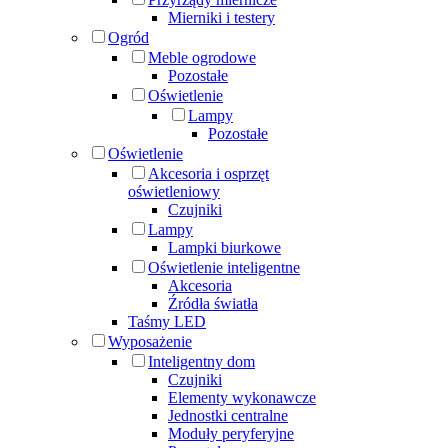
Mierniki i testery
Ogród
Meble ogrodowe
Pozostałe
Oświetlenie
Lampy
Pozostałe
Oświetlenie
Akcesoria i osprzęt
oświetleniowy
Czujniki
Lampy
Lampki biurkowe
Oświetlenie inteligentne
Akcesoria
Źródła światła
Taśmy LED
Wyposażenie
Inteligentny dom
Czujniki
Elementy wykonawcze
Jednostki centralne
Moduły peryferyjne