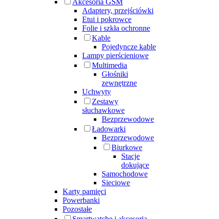
Akcesoria GSM
Adaptery, przejściówki
Etui i pokrowce
Folie i szkła ochronne
Kable
Pojedyncze kable
Lampy pierścieniowe
Multimedia
Głośniki
zewnętrzne
Uchwyty
Zestawy
słuchawkowe
Bezprzewodowe
Ładowarki
Bezprzewodowe
Biurkowe
Stacje
dokujące
Samochodowe
Sieciowe
Karty pamięci
Powerbanki
Pozostałe
Smartwatche i akcesoria