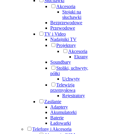
Słuchawki
Akcesoria
Stojaki na
słuchawki
Bezprzewodowe
Przewodowe
TV i Video
Nadajniki TV
Projektory
Akcesoria
Ekrany
Soundbary
Stoliki, uchwyty,
półki
Uchwyty
Telewizja
przemysłowa
Rejestratory
Zasilanie
Adaptery
Akumulatorki
Baterie
Ładowarki
Telefony i Akcesoria