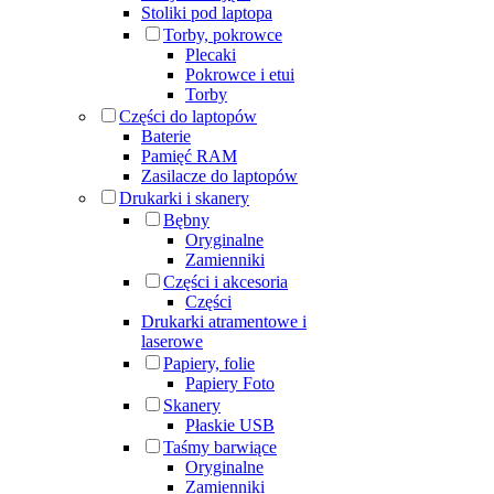
Stoliki pod laptopa
Torby, pokrowce
Plecaki
Pokrowce i etui
Torby
Części do laptopów
Baterie
Pamięć RAM
Zasilacze do laptopów
Drukarki i skanery
Bębny
Oryginalne
Zamienniki
Części i akcesoria
Części
Drukarki atramentowe i
laserowe
Papiery, folie
Papiery Foto
Skanery
Płaskie USB
Taśmy barwiące
Oryginalne
Zamienniki