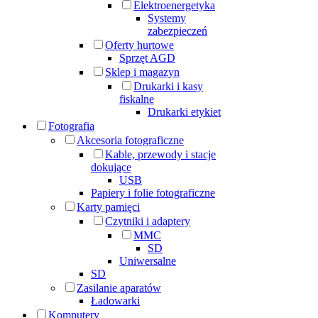
Elektroenergetyka
Systemy
zabezpieczeń
Oferty hurtowe
Sprzęt AGD
Sklep i magazyn
Drukarki i kasy
fiskalne
Drukarki etykiet
Fotografia
Akcesoria fotograficzne
Kable, przewody i stacje
dokujące
USB
Papiery i folie fotograficzne
Karty pamięci
Czytniki i adaptery
MMC
SD
Uniwersalne
SD
Zasilanie aparatów
Ładowarki
Komputery