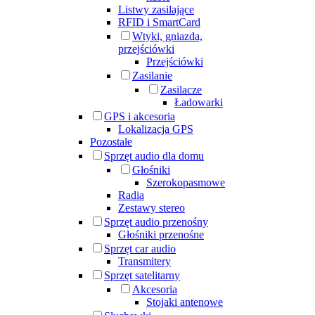
Listwy zasilające
RFID i SmartCard
Wtyki, gniazda,
przejściówki
Przejściówki
Zasilanie
Zasilacze
Ładowarki
GPS i akcesoria
Lokalizacja GPS
Pozostałe
Sprzęt audio dla domu
Głośniki
Szerokopasmowe
Radia
Zestawy stereo
Sprzęt audio przenośny
Głośniki przenośne
Sprzęt car audio
Transmitery
Sprzęt satelitarny
Akcesoria
Stojaki antenowe