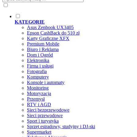
KATEGORIE
Asus Zenbook UX3405
Epson CashBack do 510 zł
Karty Graficzne XFX
Premium Mobile
Biuro i Reklama
Dom i Ogród
Elektronika
Firma i usługi
Fotografia
Komputery
Konsole i automaty
Monitoring
Motoryzacja
Przemysł
RTV i AGD
Sieci bezprzewodowe
Sieci przewodowe
Sport i turystyka
Sprzęt estradowy, studyjny i DJ-ski
Supermarket