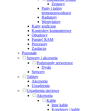
Zestawy
Pasty i taśmy
termoprzewodzące
Radiatory
Wentylatory
Karty graficzne
Kontrolery komputerowe
Obudowy
Pamięć RAM
Procesory
Zasilacze
Pozostałe
Serwery i akcesoria
Podzespoły serwerowe
Dyski
Serwery
Tablety
Akcesoria
Urządzenia
Urządzenia sieciowe
Akcesoria
Kable
Inne kable
Konektory i kable