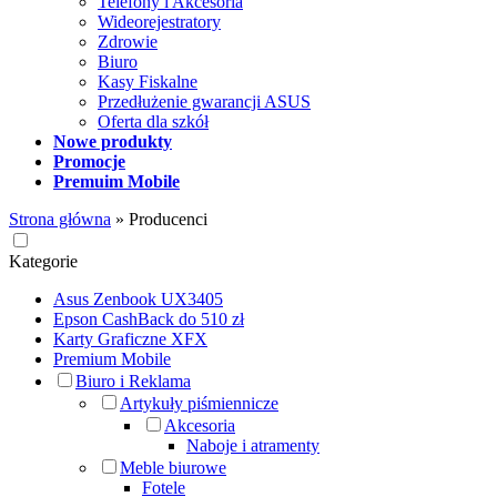
Telefony i Akcesoria
Wideorejestratory
Zdrowie
Biuro
Kasy Fiskalne
Przedłużenie gwarancji ASUS
Oferta dla szkół
Nowe produkty
Promocje
Premuim Mobile
Strona główna
»
Producenci
Kategorie
Asus Zenbook UX3405
Epson CashBack do 510 zł
Karty Graficzne XFX
Premium Mobile
Biuro i Reklama
Artykuły piśmiennicze
Akcesoria
Naboje i atramenty
Meble biurowe
Fotele