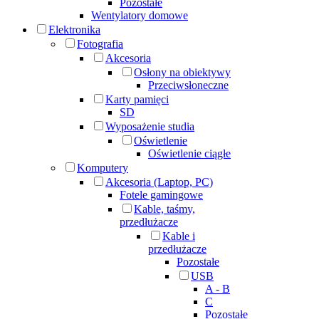
Pozostałe
Wentylatory domowe
Elektronika
Fotografia
Akcesoria
Osłony na obiektywy
Przeciwsłoneczne
Karty pamięci
SD
Wyposażenie studia
Oświetlenie
Oświetlenie ciągłe
Komputery
Akcesoria (Laptop, PC)
Fotele gamingowe
Kable, taśmy,
przedłużacze
Kable i
przedłużacze
Pozostałe
USB
A - B
C
Pozostałe