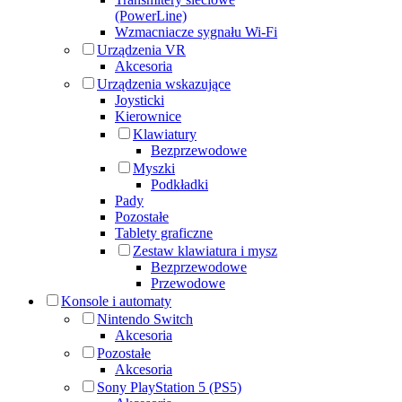
(PowerLine)
Wzmacniacze sygnału Wi-Fi
Urządzenia VR
Akcesoria
Urządzenia wskazujące
Joysticki
Kierownice
Klawiatury
Bezprzewodowe
Myszki
Podkładki
Pady
Pozostałe
Tablety graficzne
Zestaw klawiatura i mysz
Bezprzewodowe
Przewodowe
Konsole i automaty
Nintendo Switch
Akcesoria
Pozostałe
Akcesoria
Sony PlayStation 5 (PS5)