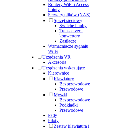
Routery WiFi i Access
Pointy
Serwery plików (NAS)
Sprzęt sieciowy
Switche i huby
Transceiver i
konwertery
Zasilacze
Wzmacniacze sygnału
Wi-Fi
Urządzenia VR
Akcesoria
Urządzenia wskazujące
Kierownice
Klawiatury
Bezprzewodowe
Przewodowe
Myszki
Bezprzewodowe
Podkładki
Przewodowe
Pady
Piloty
Zestaw klawiatura i