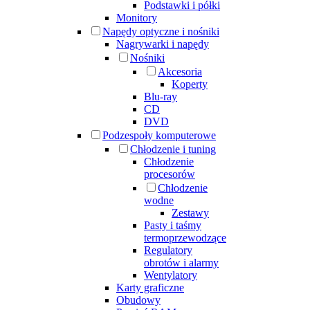
Podstawki i półki
Monitory
Napędy optyczne i nośniki
Nagrywarki i napędy
Nośniki
Akcesoria
Koperty
Blu-ray
CD
DVD
Podzespoły komputerowe
Chłodzenie i tuning
Chłodzenie
procesorów
Chłodzenie
wodne
Zestawy
Pasty i taśmy
termoprzewodzące
Regulatory
obrotów i alarmy
Wentylatory
Karty graficzne
Obudowy