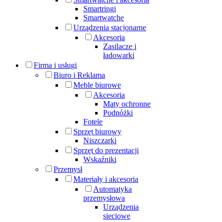
Smartringi
Smartwatche
Urządzenia stacjonarne
Akcesoria
Zasilacze i
ładowarki
Firma i usługi
Biuro i Reklama
Meble biurowe
Akcesoria
Maty ochronne
Podnóżki
Fotele
Sprzęt biurowy
Niszczarki
Sprzęt do prezentacji
Wskaźniki
Przemysł
Materiały i akcesoria
Automatyka
przemysłowa
Urządzenia
sieciowe