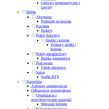
Głowice termostatyczne i
zawory
Meble
Akcesoria
Poduszki na krzesła
Kuchnia
Hokery
Pokój dziecięcy
Stoliki i krzesła
Zestawy stoliki i
krzesła
Pokój młodzieżowy
Biurka gamingowe
Pracownia
Fotele obrotowe
Salon
Szafki RTV
Narzędzia
Agregaty prądotwórcze
Odkurzacze przemysłowe
Organizacja i
przechowywanie narzędzi
Wieszaki ścienne
Przyrządy miernicze