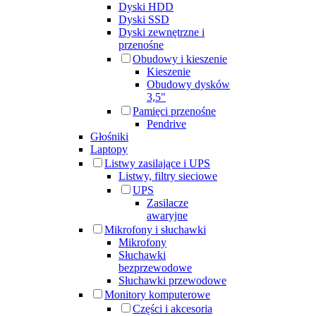
Dyski HDD
Dyski SSD
Dyski zewnętrzne i
przenośne
Obudowy i kieszenie
Kieszenie
Obudowy dysków
3,5"
Pamięci przenośne
Pendrive
Głośniki
Laptopy
Listwy zasilające i UPS
Listwy, filtry sieciowe
UPS
Zasilacze
awaryjne
Mikrofony i słuchawki
Mikrofony
Słuchawki
bezprzewodowe
Słuchawki przewodowe
Monitory komputerowe
Części i akcesoria