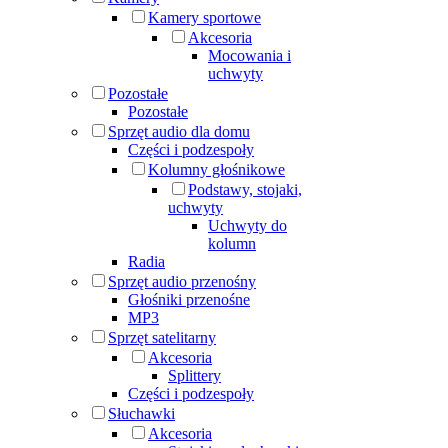
Kamery sportowe
Akcesoria
Mocowania i
uchwyty
Pozostałe
Pozostałe
Sprzęt audio dla domu
Części i podzespoły
Kolumny głośnikowe
Podstawy, stojaki,
uchwyty
Uchwyty do
kolumn
Radia
Sprzęt audio przenośny
Głośniki przenośne
MP3
Sprzęt satelitarny
Akcesoria
Splittery
Części i podzespoły
Słuchawki
Akcesoria