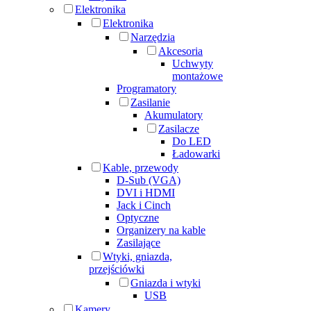
Elektronika
Elektronika
Narzędzia
Akcesoria
Uchwyty
montażowe
Programatory
Zasilanie
Akumulatory
Zasilacze
Do LED
Ładowarki
Kable, przewody
D-Sub (VGA)
DVI i HDMI
Jack i Cinch
Optyczne
Organizery na kable
Zasilające
Wtyki, gniazda,
przejściówki
Gniazda i wtyki
USB
Kamery