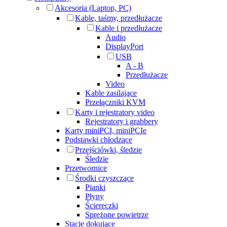
Akcesoria (Laptop, PC)
Kable, taśmy, przedłużacze
Kable i przedłużacze
Audio
DisplayPort
USB
A - B
Przedłużacze
Video
Kable zasilające
Przełączniki KVM
Karty i rejestratory video
Rejestratory i grabbery
Karty miniPCI, miniPCIe
Podstawki chłodzące
Przejściówki, śledzie
Śledzie
Przetwornice
Środki czyszczące
Pianki
Płyny
Ściereczki
Sprężone powietrze
Stacje dokujące