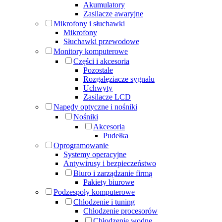
Akumulatory
Zasilacze awaryjne
Mikrofony i słuchawki
Mikrofony
Słuchawki przewodowe
Monitory komputerowe
Części i akcesoria
Pozostałe
Rozgałęziacze sygnału
Uchwyty
Zasilacze LCD
Napędy optyczne i nośniki
Nośniki
Akcesoria
Pudełka
Oprogramowanie
Systemy operacyjne
Antywirusy i bezpieczeństwo
Biuro i zarządzanie firmą
Pakiety biurowe
Podzespoły komputerowe
Chłodzenie i tuning
Chłodzenie procesorów
Chłodzenie wodne