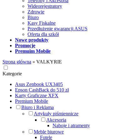
Telefony i Akcesoria
Wideorejestratory
Zdrowie
Biuro
Kasy Fiskalne
Przedłużenie gwarancji ASUS
Oferta dla szkół
Nowe produkty
Promocje
Premuim Mobile
Strona główna
»
VALKYRIE
Kategorie
Asus Zenbook UX3405
Epson CashBack do 510 zł
Karty Graficzne XFX
Premium Mobile
Biuro i Reklama
Artykuły piśmiennicze
Akcesoria
Naboje i atramenty
Meble biurowe
Fotele