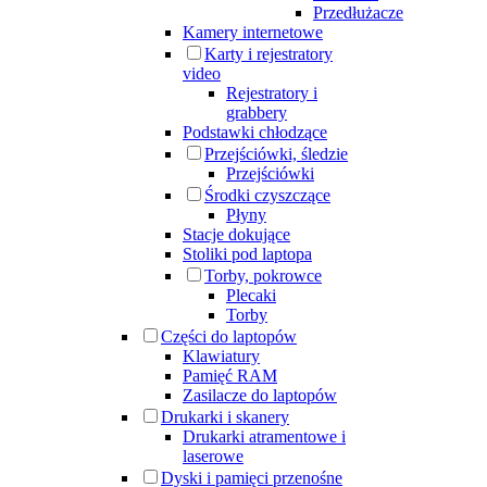
Przedłużacze
Kamery internetowe
Karty i rejestratory
video
Rejestratory i
grabbery
Podstawki chłodzące
Przejściówki, śledzie
Przejściówki
Środki czyszczące
Płyny
Stacje dokujące
Stoliki pod laptopa
Torby, pokrowce
Plecaki
Torby
Części do laptopów
Klawiatury
Pamięć RAM
Zasilacze do laptopów
Drukarki i skanery
Drukarki atramentowe i
laserowe
Dyski i pamięci przenośne