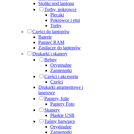
Stoliki pod laptopa
Torby, pokrowce
Plecaki
Pokrowce i etui
Torby
Części do laptopów
Baterie
Pamięć RAM
Zasilacze do laptopów
Drukarki i skanery
Bębny
Oryginalne
Zamienniki
Części i akcesoria
Części
Drukarki atramentowe i
laserowe
Papiery, folie
Papiery Foto
Skanery
Płaskie USB
Taśmy barwiące
Oryginalne
Zamienniki