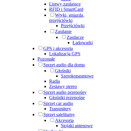
Listwy zasilające
RFID i SmartCard
Wtyki, gniazda,
przejściówki
Przejściówki
Zasilanie
Zasilacze
Ładowarki
GPS i akcesoria
Lokalizacja GPS
Pozostałe
Sprzęt audio dla domu
Głośniki
Szerokopasmowe
Radia
Zestawy stereo
Sprzęt audio przenośny
Głośniki przenośne
Sprzęt car audio
Transmitery
Sprzęt satelitarny
Akcesoria
Stojaki antenowe