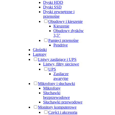
Dyski HDD
Dyski SSD
Dyski zewnętrzne i
przenośne
Obudowy i kieszenie
Kieszenie
Obudowy dysków
3,5"
Pamięci przenośne
Pendrive
Głośniki
Laptopy
Listwy zasilające i UPS
Listwy, filtry sieciowe
UPS
Zasilacze
awaryjne
Mikrofony i słuchawki
Mikrofony
Słuchawki
bezprzewodowe
Słuchawki przewodowe
Monitory komputerowe
Części i akcesoria