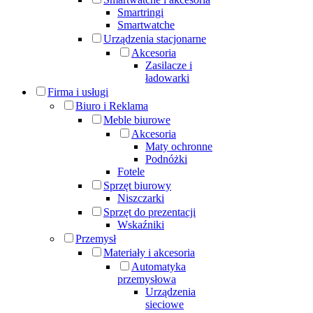
Smartringi
Smartwatche
Urządzenia stacjonarne
Akcesoria
Zasilacze i
ładowarki
Firma i usługi
Biuro i Reklama
Meble biurowe
Akcesoria
Maty ochronne
Podnóżki
Fotele
Sprzęt biurowy
Niszczarki
Sprzęt do prezentacji
Wskaźniki
Przemysł
Materiały i akcesoria
Automatyka
przemysłowa
Urządzenia
sieciowe