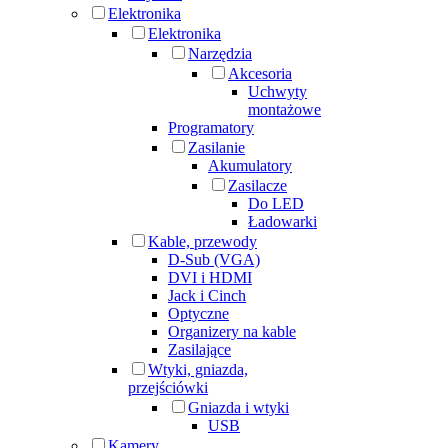
Elektronika
Elektronika
Narzędzia
Akcesoria
Uchwyty
montażowe
Programatory
Zasilanie
Akumulatory
Zasilacze
Do LED
Ładowarki
Kable, przewody
D-Sub (VGA)
DVI i HDMI
Jack i Cinch
Optyczne
Organizery na kable
Zasilające
Wtyki, gniazda,
przejściówki
Gniazda i wtyki
USB
Kamery