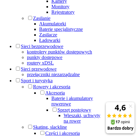
Kamery
Monitory
Rejestratory
Zasilanie
Akumulatorki
Baterie specjalistyczne
Zasilacze
Ładowarki
Sieci bezprzewodowe
kontrolery punktów dostępowych
punkty dostępowe
routery xDSL
Sieci przewodowe
przełączniki niezarządzalne
Sport i turystyka
Rowery i akcesoria
Akcesoria
Baterie i akumulatory
rowerowe
Sprzęt postojowy
Wieszaki, uchwyty
na rower
Skating, slackline
Części i akcesoria