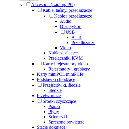
Akcesoria (Laptop, PC)
Kable, taśmy, przedłużacze
Kable i przedłużacze
Audio
DisplayPort
USB
A - B
Przedłużacze
Video
Kable zasilające
Przełączniki KVM
Karty i rejestratory video
Rejestratory i grabbery
Karty miniPCI, miniPCIe
Podstawki chłodzące
Przejściówki, śledzie
Śledzie
Przetwornice
Środki czyszczące
Pianki
Płyny
Ściereczki
Sprężone powietrze
Stacje dokujące