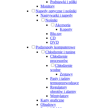
Podstawki i półki
Monitory
Napędy optyczne i nośniki
Nagrywarki i napędy
Nośniki
Akcesoria
Koperty
Blu-ray
CD
DVD
Podzespoły komputerowe
Chłodzenie i tuning
Chłodzenie
procesorów
Chłodzenie
wodne
Zestawy
Pasty i taśmy
termoprzewodzące
Regulatory
obrotów i alarmy
Wentylatory
Karty graficzne
Obudowy