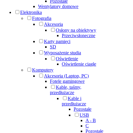
Pozostałe
Wentylatory domowe
Elektronika
Fotografia
Akcesoria
Osłony na obiektywy
Przeciwsłoneczne
Karty pamięci
SD
Wyposażenie studia
Oświetlenie
Oświetlenie ciągłe
Komputery
Akcesoria (Laptop, PC)
Fotele gamingowe
Kable, taśmy,
przedłużacze
Kable i
przedłużacze
Pozostałe
USB
A - B
C
Pozostałe