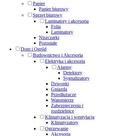
Papier
Papier biurowy
Sprzęt biurowy
Laminatory i akcesoria
Folia
Laminatory
Niszczarki
Pozostałe
Dom i Ogród
Budownictwo i Akcesoria
Elektryka i akcesoria
Alarmy
Detektory
Sygnalizatory
Dzwonki
Gniazda
Przedłużacze
Watomierze
Zabezpieczenia i
rozdzielnice
Klimatyzacja i wentylacja
Klimatyzatory
Ogrzewanie
Akcesoria