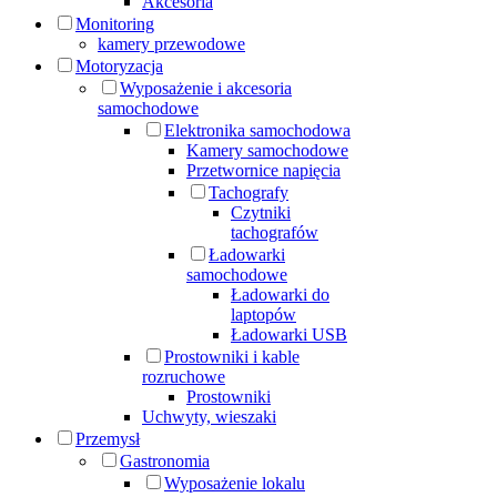
Akcesoria
Monitoring
kamery przewodowe
Motoryzacja
Wyposażenie i akcesoria
samochodowe
Elektronika samochodowa
Kamery samochodowe
Przetwornice napięcia
Tachografy
Czytniki
tachografów
Ładowarki
samochodowe
Ładowarki do
laptopów
Ładowarki USB
Prostowniki i kable
rozruchowe
Prostowniki
Uchwyty, wieszaki
Przemysł
Gastronomia
Wyposażenie lokalu