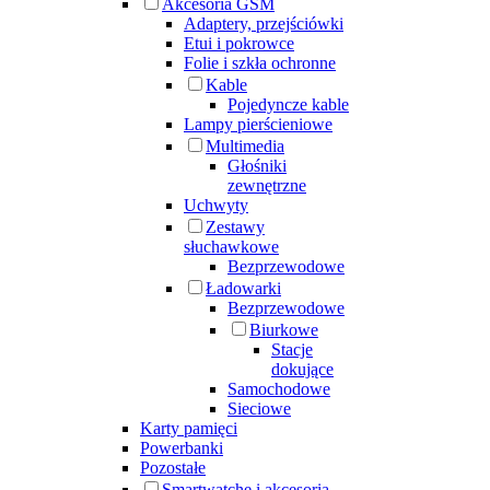
Akcesoria GSM
Adaptery, przejściówki
Etui i pokrowce
Folie i szkła ochronne
Kable
Pojedyncze kable
Lampy pierścieniowe
Multimedia
Głośniki
zewnętrzne
Uchwyty
Zestawy
słuchawkowe
Bezprzewodowe
Ładowarki
Bezprzewodowe
Biurkowe
Stacje
dokujące
Samochodowe
Sieciowe
Karty pamięci
Powerbanki
Pozostałe
Smartwatche i akcesoria