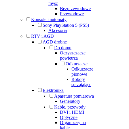
mysz
Bezprzewodowe
Przewodowe
Konsole i automaty
Sony PlayStation 5 (PS5)
Akcesoria
RTV i AGD
AGD drobne
Do domu
Oczyszczacze
powietrza
Odkurzacze
Odkurzacze
pionowe
Roboty
sprzątające
Elektronika
Aparatura pomiarowa
Generatory
Kable, przewody
DVI i HDMI
Optyczne
Organizery na
kable