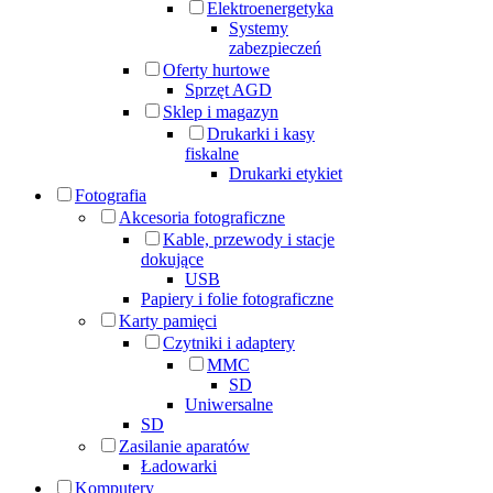
Elektroenergetyka
Systemy
zabezpieczeń
Oferty hurtowe
Sprzęt AGD
Sklep i magazyn
Drukarki i kasy
fiskalne
Drukarki etykiet
Fotografia
Akcesoria fotograficzne
Kable, przewody i stacje
dokujące
USB
Papiery i folie fotograficzne
Karty pamięci
Czytniki i adaptery
MMC
SD
Uniwersalne
SD
Zasilanie aparatów
Ładowarki
Komputery