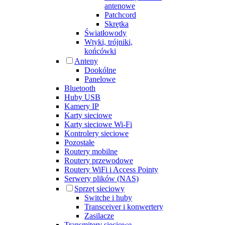
antenowe
Patchcord
Skrętka
Światłowody
Wtyki, trójniki,
końcówki
Anteny
Dookólne
Panelowe
Bluetooth
Huby USB
Kamery IP
Karty sieciowe
Karty sieciowe Wi-Fi
Kontrolery sieciowe
Pozostałe
Routery mobilne
Routery przewodowe
Routery WiFi i Access Pointy
Serwery plików (NAS)
Sprzęt sieciowy
Switche i huby
Transceiver i konwertery
Zasilacze
Transmitery sieciowe