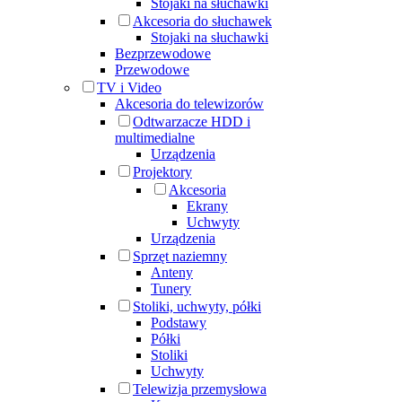
Stojaki na słuchawki
Akcesoria do słuchawek
Stojaki na słuchawki
Bezprzewodowe
Przewodowe
TV i Video
Akcesoria do telewizorów
Odtwarzacze HDD i
multimedialne
Urządzenia
Projektory
Akcesoria
Ekrany
Uchwyty
Urządzenia
Sprzęt naziemny
Anteny
Tunery
Stoliki, uchwyty, półki
Podstawy
Półki
Stoliki
Uchwyty
Telewizja przemysłowa