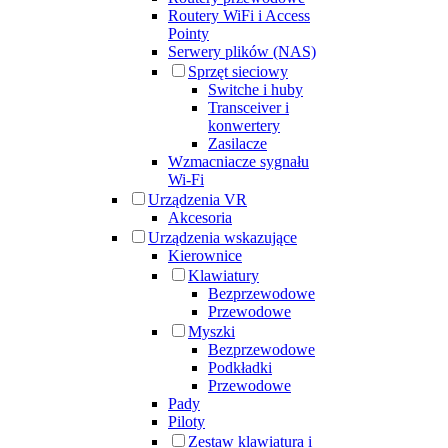
Routery WiFi i Access
Pointy
Serwery plików (NAS)
Sprzęt sieciowy
Switche i huby
Transceiver i
konwertery
Zasilacze
Wzmacniacze sygnału
Wi-Fi
Urządzenia VR
Akcesoria
Urządzenia wskazujące
Kierownice
Klawiatury
Bezprzewodowe
Przewodowe
Myszki
Bezprzewodowe
Podkładki
Przewodowe
Pady
Piloty
Zestaw klawiatura i