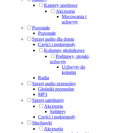
Kamery sportowe
Akcesoria
Mocowania i
uchwyty
Pozostałe
Pozostałe
Sprzęt audio dla domu
Części i podzespoły
Kolumny głośnikowe
Podstawy, stojaki,
uchwyty
Uchwyty do
kolumn
Radia
Sprzęt audio przenośny
Głośniki przenośne
MP3
Sprzęt satelitarny
Akcesoria
Splittery
Części i podzespoły
Słuchawki
Akcesoria