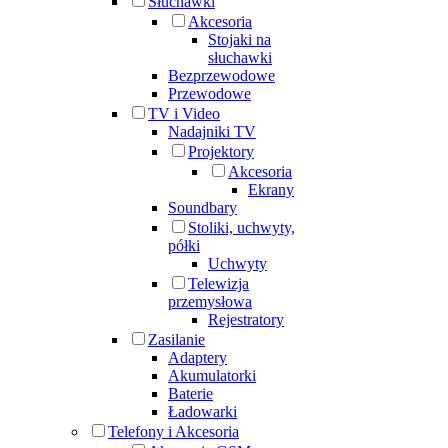
Słuchawki
Akcesoria
Stojaki na
słuchawki
Bezprzewodowe
Przewodowe
TV i Video
Nadajniki TV
Projektory
Akcesoria
Ekrany
Soundbary
Stoliki, uchwyty,
półki
Uchwyty
Telewizja
przemysłowa
Rejestratory
Zasilanie
Adaptery
Akumulatorki
Baterie
Ładowarki
Telefony i Akcesoria