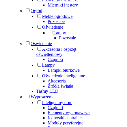
Mierniki i testery
Ogród
Meble ogrodowe
Pozostałe
Oświetlenie
Lampy
Pozostałe
Oświetlenie
Akcesoria i osprzęt
oświetleniowy
Czujniki
Lampy
Lampki biurkowe
Oświetlenie inteligentne
Akcesoria
Źródła światła
Taśmy LED
Wyposażenie
Inteligentny dom
Czujniki
Elementy wykonawcze
Jednostki centralne
Moduły peryferyjne