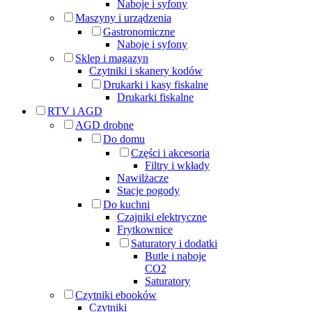
Naboje i syfony
Maszyny i urządzenia
Gastronomiczne
Naboje i syfony
Sklep i magazyn
Czytniki i skanery kodów
Drukarki i kasy fiskalne
Drukarki fiskalne
RTV i AGD
AGD drobne
Do domu
Części i akcesoria
Filtry i wkłady
Nawilżacze
Stacje pogody
Do kuchni
Czajniki elektryczne
Frytkownice
Saturatory i dodatki
Butle i naboje
CO2
Saturatory
Czytniki ebooków
Czytniki