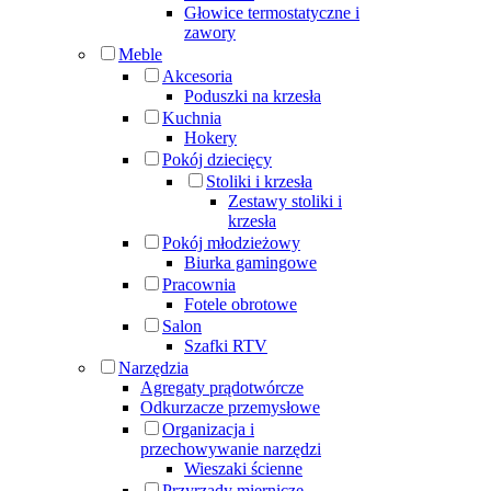
Głowice termostatyczne i
zawory
Meble
Akcesoria
Poduszki na krzesła
Kuchnia
Hokery
Pokój dziecięcy
Stoliki i krzesła
Zestawy stoliki i
krzesła
Pokój młodzieżowy
Biurka gamingowe
Pracownia
Fotele obrotowe
Salon
Szafki RTV
Narzędzia
Agregaty prądotwórcze
Odkurzacze przemysłowe
Organizacja i
przechowywanie narzędzi
Wieszaki ścienne
Przyrządy miernicze