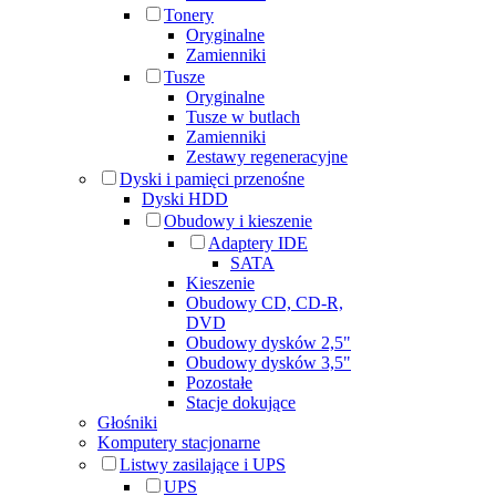
Tonery
Oryginalne
Zamienniki
Tusze
Oryginalne
Tusze w butlach
Zamienniki
Zestawy regeneracyjne
Dyski i pamięci przenośne
Dyski HDD
Obudowy i kieszenie
Adaptery IDE
SATA
Kieszenie
Obudowy CD, CD-R,
DVD
Obudowy dysków 2,5"
Obudowy dysków 3,5"
Pozostałe
Stacje dokujące
Głośniki
Komputery stacjonarne
Listwy zasilające i UPS
UPS