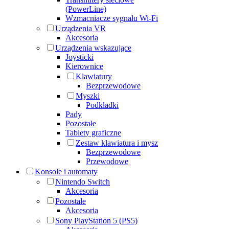
(PowerLine)
Wzmacniacze sygnału Wi-Fi
Urządzenia VR
Akcesoria
Urządzenia wskazujące
Joysticki
Kierownice
Klawiatury
Bezprzewodowe
Myszki
Podkładki
Pady
Pozostałe
Tablety graficzne
Zestaw klawiatura i mysz
Bezprzewodowe
Przewodowe
Konsole i automaty
Nintendo Switch
Akcesoria
Pozostałe
Akcesoria
Sony PlayStation 5 (PS5)