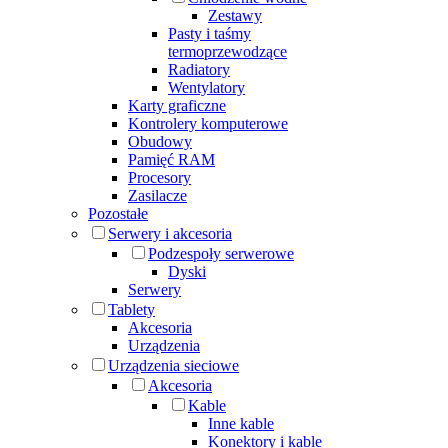
Zestawy
Pasty i taśmy
termoprzewodzące
Radiatory
Wentylatory
Karty graficzne
Kontrolery komputerowe
Obudowy
Pamięć RAM
Procesory
Zasilacze
Pozostałe
Serwery i akcesoria
Podzespoły serwerowe
Dyski
Serwery
Tablety
Akcesoria
Urządzenia
Urządzenia sieciowe
Akcesoria
Kable
Inne kable
Konektory i kable