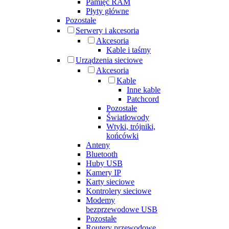
Pamięć RAM
Płyty główne
Pozostałe
Serwery i akcesoria
Akcesoria
Kable i taśmy
Urządzenia sieciowe
Akcesoria
Kable
Inne kable
Patchcord
Pozostałe
Światłowody
Wtyki, trójniki,
końcówki
Anteny
Bluetooth
Huby USB
Kamery IP
Karty sieciowe
Kontrolery sieciowe
Modemy
bezprzewodowe USB
Pozostałe
Routery przewodowe