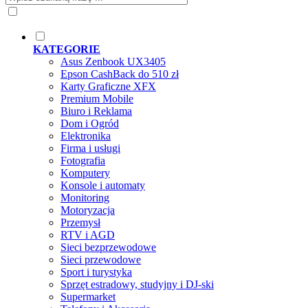
KATEGORIE
Asus Zenbook UX3405
Epson CashBack do 510 zł
Karty Graficzne XFX
Premium Mobile
Biuro i Reklama
Dom i Ogród
Elektronika
Firma i usługi
Fotografia
Komputery
Konsole i automaty
Monitoring
Motoryzacja
Przemysł
RTV i AGD
Sieci bezprzewodowe
Sieci przewodowe
Sport i turystyka
Sprzęt estradowy, studyjny i DJ-ski
Supermarket