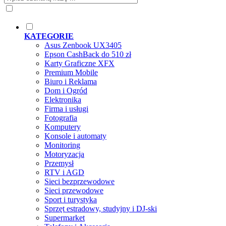
KATEGORIE
Asus Zenbook UX3405
Epson CashBack do 510 zł
Karty Graficzne XFX
Premium Mobile
Biuro i Reklama
Dom i Ogród
Elektronika
Firma i usługi
Fotografia
Komputery
Konsole i automaty
Monitoring
Motoryzacja
Przemysł
RTV i AGD
Sieci bezprzewodowe
Sieci przewodowe
Sport i turystyka
Sprzęt estradowy, studyjny i DJ-ski
Supermarket