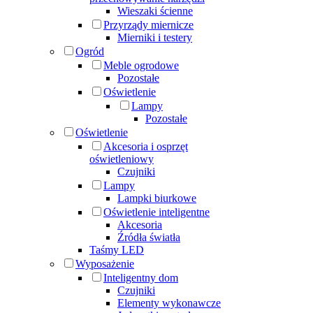
Wieszaki ścienne
Przyrządy miernicze
Mierniki i testery
Ogród
Meble ogrodowe
Pozostałe
Oświetlenie
Lampy
Pozostałe
Oświetlenie
Akcesoria i osprzęt
oświetleniowy
Czujniki
Lampy
Lampki biurkowe
Oświetlenie inteligentne
Akcesoria
Źródła światła
Taśmy LED
Wyposażenie
Inteligentny dom
Czujniki
Elementy wykonawcze