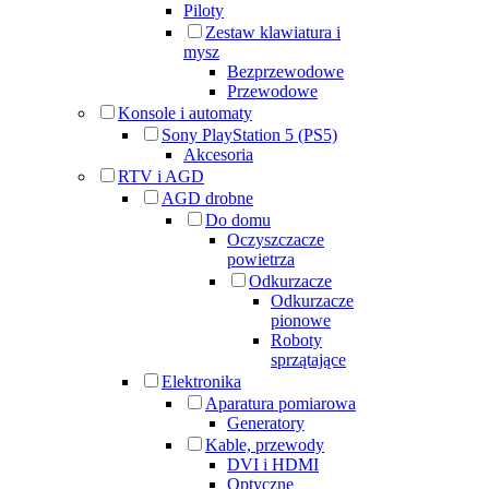
Piloty
Zestaw klawiatura i
mysz
Bezprzewodowe
Przewodowe
Konsole i automaty
Sony PlayStation 5 (PS5)
Akcesoria
RTV i AGD
AGD drobne
Do domu
Oczyszczacze
powietrza
Odkurzacze
Odkurzacze
pionowe
Roboty
sprzątające
Elektronika
Aparatura pomiarowa
Generatory
Kable, przewody
DVI i HDMI
Optyczne