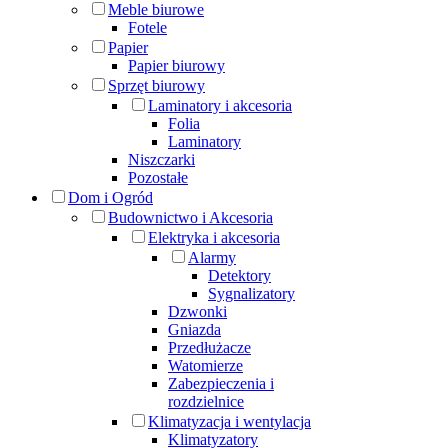
Meble biurowe
Fotele
Papier
Papier biurowy
Sprzęt biurowy
Laminatory i akcesoria
Folia
Laminatory
Niszczarki
Pozostałe
Dom i Ogród
Budownictwo i Akcesoria
Elektryka i akcesoria
Alarmy
Detektory
Sygnalizatory
Dzwonki
Gniazda
Przedłużacze
Watomierze
Zabezpieczenia i
rozdzielnice
Klimatyzacja i wentylacja
Klimatyzatory