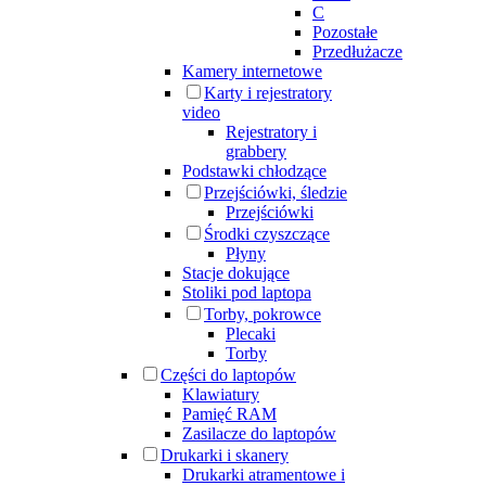
C
Pozostałe
Przedłużacze
Kamery internetowe
Karty i rejestratory
video
Rejestratory i
grabbery
Podstawki chłodzące
Przejściówki, śledzie
Przejściówki
Środki czyszczące
Płyny
Stacje dokujące
Stoliki pod laptopa
Torby, pokrowce
Plecaki
Torby
Części do laptopów
Klawiatury
Pamięć RAM
Zasilacze do laptopów
Drukarki i skanery
Drukarki atramentowe i