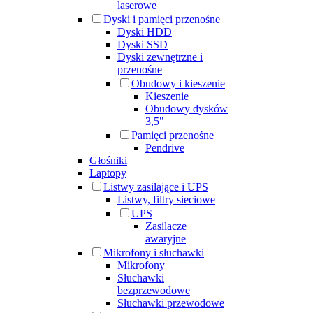
laserowe
Dyski i pamięci przenośne
Dyski HDD
Dyski SSD
Dyski zewnętrzne i
przenośne
Obudowy i kieszenie
Kieszenie
Obudowy dysków
3,5"
Pamięci przenośne
Pendrive
Głośniki
Laptopy
Listwy zasilające i UPS
Listwy, filtry sieciowe
UPS
Zasilacze
awaryjne
Mikrofony i słuchawki
Mikrofony
Słuchawki
bezprzewodowe
Słuchawki przewodowe