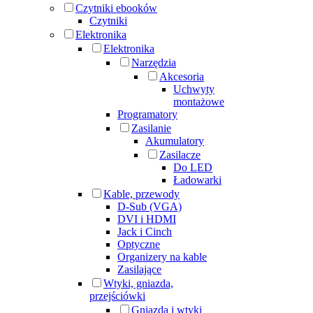
Czytniki ebooków
Czytniki
Elektronika
Elektronika
Narzędzia
Akcesoria
Uchwyty
montażowe
Programatory
Zasilanie
Akumulatory
Zasilacze
Do LED
Ładowarki
Kable, przewody
D-Sub (VGA)
DVI i HDMI
Jack i Cinch
Optyczne
Organizery na kable
Zasilające
Wtyki, gniazda,
przejściówki
Gniazda i wtyki