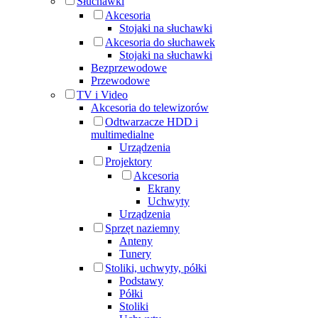
Słuchawki
Akcesoria
Stojaki na słuchawki
Akcesoria do słuchawek
Stojaki na słuchawki
Bezprzewodowe
Przewodowe
TV i Video
Akcesoria do telewizorów
Odtwarzacze HDD i
multimedialne
Urządzenia
Projektory
Akcesoria
Ekrany
Uchwyty
Urządzenia
Sprzęt naziemny
Anteny
Tunery
Stoliki, uchwyty, półki
Podstawy
Półki
Stoliki