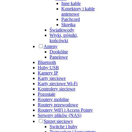
Inne kable
Konektory i kable
antenowe
Patchcord
Skrętka
Światłowody
Wtyki, trójniki,
końcówki
Anteny
Dookólne
Panelowe
Bluetooth
Huby USB
Kamery IP
Karty sieciowe
Karty sieciowe Wi-Fi
Kontrolery sieciowe
Pozostałe
Routery mobilne
Routery przewodowe
Routery WiFi i Access Pointy
Serwery plików (NAS)
Sprzęt sieciowy
Switche i huby
Transceiver i konwertery