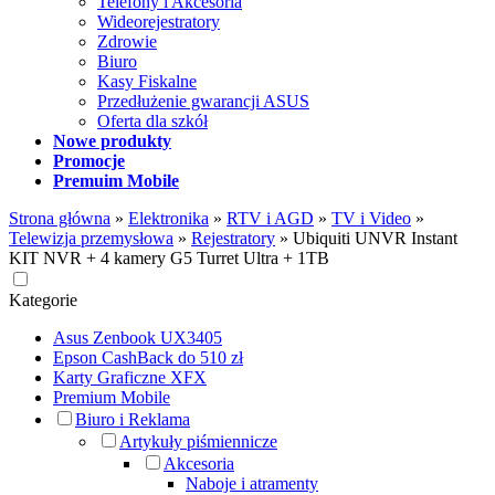
Telefony i Akcesoria
Wideorejestratory
Zdrowie
Biuro
Kasy Fiskalne
Przedłużenie gwarancji ASUS
Oferta dla szkół
Nowe produkty
Promocje
Premuim Mobile
Strona główna
»
Elektronika
»
RTV i AGD
»
TV i Video
»
Telewizja przemysłowa
»
Rejestratory
»
Ubiquiti UNVR Instant
KIT NVR + 4 kamery G5 Turret Ultra + 1TB
Kategorie
Asus Zenbook UX3405
Epson CashBack do 510 zł
Karty Graficzne XFX
Premium Mobile
Biuro i Reklama
Artykuły piśmiennicze
Akcesoria
Naboje i atramenty