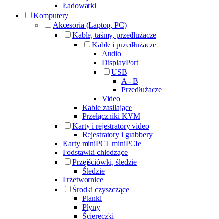
Ładowarki
Komputery
Akcesoria (Laptop, PC)
Kable, taśmy, przedłużacze
Kable i przedłużacze
Audio
DisplayPort
USB
A - B
Przedłużacze
Video
Kable zasilające
Przełączniki KVM
Karty i rejestratory video
Rejestratory i grabbery
Karty miniPCI, miniPCIe
Podstawki chłodzące
Przejściówki, śledzie
Śledzie
Przetwornice
Środki czyszczące
Pianki
Płyny
Ściereczki