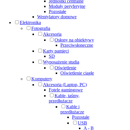
Jednostki centralne
Moduły peryferyjne
Pozostałe
Wentylatory domowe
Elektronika
Fotografia
Akcesoria
Osłony na obiektywy
Przeciwsłoneczne
Karty pamięci
SD
Wyposażenie studia
Oświetlenie
Oświetlenie ciągłe
Komputery
Akcesoria (Laptop, PC)
Fotele gamingowe
Kable, taśmy,
przedłużacze
Kable i
przedłużacze
Pozostałe
USB
A - B