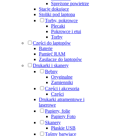
Sprężone powietrze
Stacje dokujące
Stoliki pod laptopa
Torby, pokrowce
Plecaki
Pokrowce i etui
Torby
Części do laptopów
Baterie
Pamięć RAM
Zasilacze do laptopów
Drukarki i skanery
Bębny
Oryginalne
Zamienniki
Części i akcesoria
Części
Drukarki atramentowe i
laserowe
Papiery, folie
Papiery Foto
Skanery
Płaskie USB
Taśmy barwiące