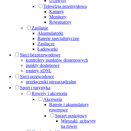
Uchwyty
Telewizja przemysłowa
Kamery
Monitory
Rejestratory
Zasilanie
Akumulatorki
Baterie specjalistyczne
Zasilacze
Ładowarki
Sieci bezprzewodowe
kontrolery punktów dostępowych
punkty dostępowe
routery xDSL
Sieci przewodowe
przełączniki niezarządzalne
Sport i turystyka
Rowery i akcesoria
Akcesoria
Baterie i akumulatory
rowerowe
Sprzęt postojowy
Wieszaki, uchwyty
na rower