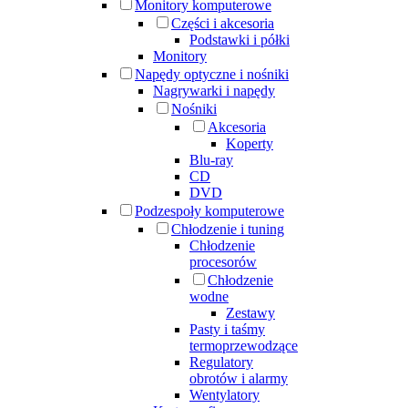
Monitory komputerowe
Części i akcesoria
Podstawki i półki
Monitory
Napędy optyczne i nośniki
Nagrywarki i napędy
Nośniki
Akcesoria
Koperty
Blu-ray
CD
DVD
Podzespoły komputerowe
Chłodzenie i tuning
Chłodzenie
procesorów
Chłodzenie
wodne
Zestawy
Pasty i taśmy
termoprzewodzące
Regulatory
obrotów i alarmy
Wentylatory