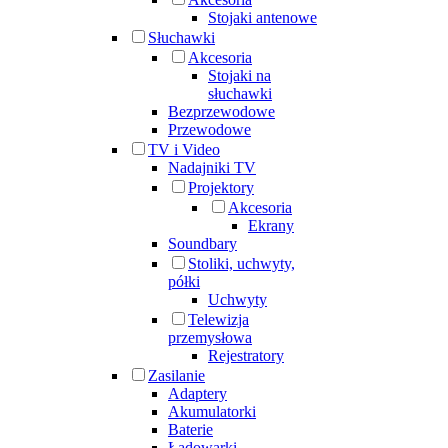
Stojaki antenowe
Słuchawki
Akcesoria
Stojaki na
słuchawki
Bezprzewodowe
Przewodowe
TV i Video
Nadajniki TV
Projektory
Akcesoria
Ekrany
Soundbary
Stoliki, uchwyty,
półki
Uchwyty
Telewizja
przemysłowa
Rejestratory
Zasilanie
Adaptery
Akumulatorki
Baterie
Ładowarki