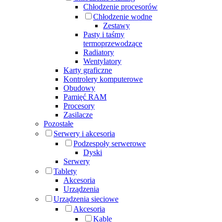
Chłodzenie procesorów
Chłodzenie wodne
Zestawy
Pasty i taśmy
termoprzewodzące
Radiatory
Wentylatory
Karty graficzne
Kontrolery komputerowe
Obudowy
Pamięć RAM
Procesory
Zasilacze
Pozostałe
Serwery i akcesoria
Podzespoły serwerowe
Dyski
Serwery
Tablety
Akcesoria
Urządzenia
Urządzenia sieciowe
Akcesoria
Kable