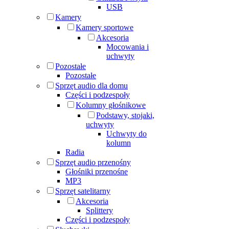
USB
Kamery
Kamery sportowe
Akcesoria
Mocowania i
uchwyty
Pozostałe
Pozostałe
Sprzęt audio dla domu
Części i podzespoły
Kolumny głośnikowe
Podstawy, stojaki,
uchwyty
Uchwyty do
kolumn
Radia
Sprzęt audio przenośny
Głośniki przenośne
MP3
Sprzęt satelitarny
Akcesoria
Splittery
Części i podzespoły