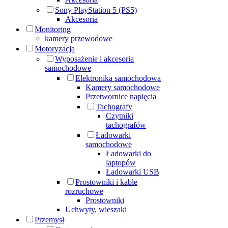
Sony PlayStation 5 (PS5)
Akcesoria
Monitoring
kamery przewodowe
Motoryzacja
Wyposażenie i akcesoria
samochodowe
Elektronika samochodowa
Kamery samochodowe
Przetwornice napięcia
Tachografy
Czytniki
tachografów
Ładowarki
samochodowe
Ładowarki do
laptopów
Ładowarki USB
Prostowniki i kable
rozruchowe
Prostowniki
Uchwyty, wieszaki
Przemysł