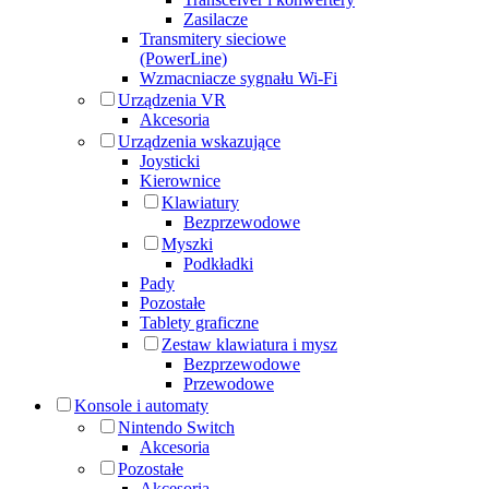
Zasilacze
Transmitery sieciowe
(PowerLine)
Wzmacniacze sygnału Wi-Fi
Urządzenia VR
Akcesoria
Urządzenia wskazujące
Joysticki
Kierownice
Klawiatury
Bezprzewodowe
Myszki
Podkładki
Pady
Pozostałe
Tablety graficzne
Zestaw klawiatura i mysz
Bezprzewodowe
Przewodowe
Konsole i automaty
Nintendo Switch
Akcesoria
Pozostałe
Akcesoria