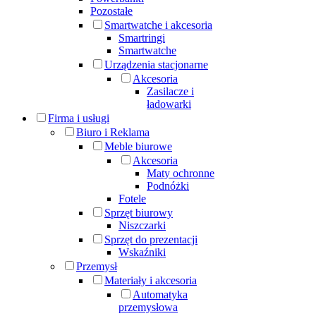
Pozostałe
Smartwatche i akcesoria
Smartringi
Smartwatche
Urządzenia stacjonarne
Akcesoria
Zasilacze i
ładowarki
Firma i usługi
Biuro i Reklama
Meble biurowe
Akcesoria
Maty ochronne
Podnóżki
Fotele
Sprzęt biurowy
Niszczarki
Sprzęt do prezentacji
Wskaźniki
Przemysł
Materiały i akcesoria
Automatyka
przemysłowa