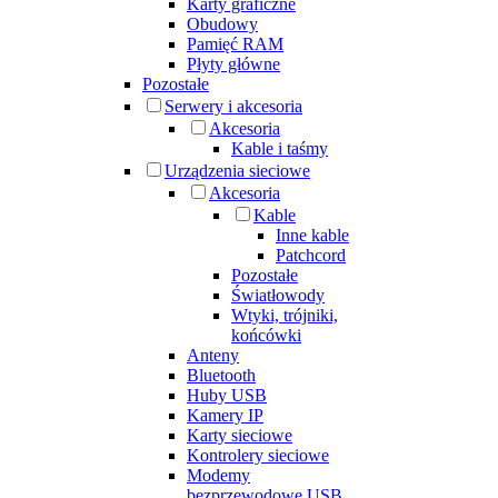
Karty graficzne
Obudowy
Pamięć RAM
Płyty główne
Pozostałe
Serwery i akcesoria
Akcesoria
Kable i taśmy
Urządzenia sieciowe
Akcesoria
Kable
Inne kable
Patchcord
Pozostałe
Światłowody
Wtyki, trójniki,
końcówki
Anteny
Bluetooth
Huby USB
Kamery IP
Karty sieciowe
Kontrolery sieciowe
Modemy
bezprzewodowe USB