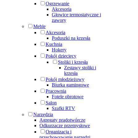
Ogrzewanie
Akcesoria
Głowice termostatyczne i
zawory
Meble
Akcesoria
Poduszki na krzesła
Kuchnia
Hokery
Pokój dziecięcy
Stoliki i krzesła
Zestawy stoliki i
krzesła
Pokój młodzieżowy
Biurka gamingowe
Pracownia
Fotele obrotowe
Salon
Szafki RTV
Narzędzia
Agregaty prądotwórcze
Odkurzacze przemysłowe
Organizacja i
przechowywanie narzędzi