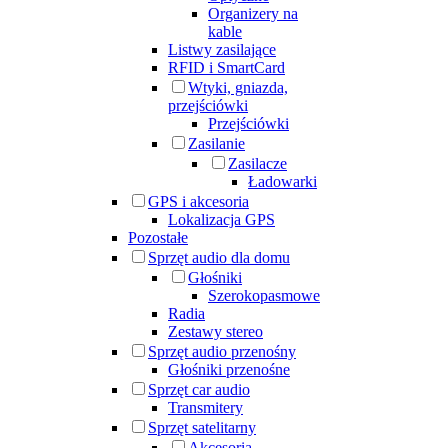
Organizery na
kable
Listwy zasilające
RFID i SmartCard
Wtyki, gniazda,
przejściówki
Przejściówki
Zasilanie
Zasilacze
Ładowarki
GPS i akcesoria
Lokalizacja GPS
Pozostałe
Sprzęt audio dla domu
Głośniki
Szerokopasmowe
Radia
Zestawy stereo
Sprzęt audio przenośny
Głośniki przenośne
Sprzęt car audio
Transmitery
Sprzęt satelitarny
Akcesoria