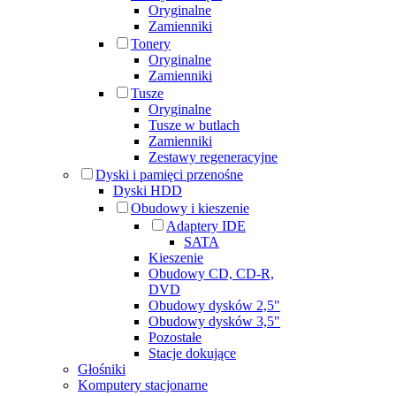
Oryginalne
Zamienniki
Tonery
Oryginalne
Zamienniki
Tusze
Oryginalne
Tusze w butlach
Zamienniki
Zestawy regeneracyjne
Dyski i pamięci przenośne
Dyski HDD
Obudowy i kieszenie
Adaptery IDE
SATA
Kieszenie
Obudowy CD, CD-R,
DVD
Obudowy dysków 2,5"
Obudowy dysków 3,5"
Pozostałe
Stacje dokujące
Głośniki
Komputery stacjonarne