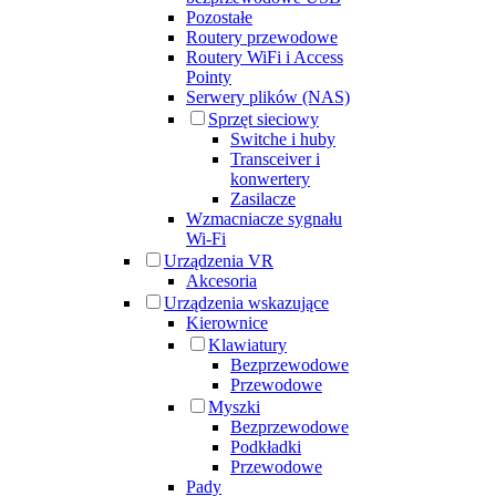
Pozostałe
Routery przewodowe
Routery WiFi i Access
Pointy
Serwery plików (NAS)
Sprzęt sieciowy
Switche i huby
Transceiver i
konwertery
Zasilacze
Wzmacniacze sygnału
Wi-Fi
Urządzenia VR
Akcesoria
Urządzenia wskazujące
Kierownice
Klawiatury
Bezprzewodowe
Przewodowe
Myszki
Bezprzewodowe
Podkładki
Przewodowe
Pady