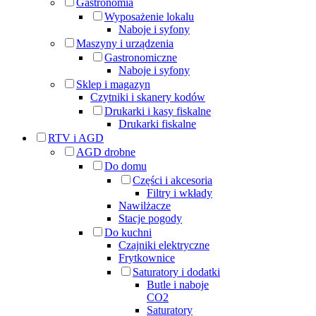
Gastronomia
Wyposażenie lokalu
Naboje i syfony
Maszyny i urządzenia
Gastronomiczne
Naboje i syfony
Sklep i magazyn
Czytniki i skanery kodów
Drukarki i kasy fiskalne
Drukarki fiskalne
RTV i AGD
AGD drobne
Do domu
Części i akcesoria
Filtry i wkłady
Nawilżacze
Stacje pogody
Do kuchni
Czajniki elektryczne
Frytkownice
Saturatory i dodatki
Butle i naboje
CO2
Saturatory