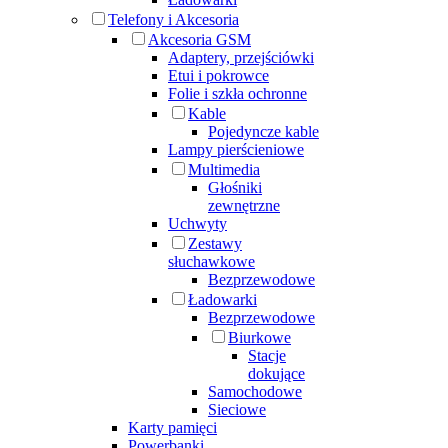
Telefony i Akcesoria
Akcesoria GSM
Adaptery, przejściówki
Etui i pokrowce
Folie i szkła ochronne
Kable
Pojedyncze kable
Lampy pierścieniowe
Multimedia
Głośniki
zewnętrzne
Uchwyty
Zestawy
słuchawkowe
Bezprzewodowe
Ładowarki
Bezprzewodowe
Biurkowe
Stacje
dokujące
Samochodowe
Sieciowe
Karty pamięci
Powerbanki