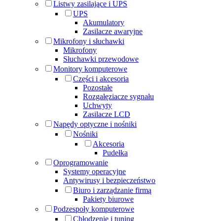
Listwy zasilające i UPS
UPS
Akumulatory
Zasilacze awaryjne
Mikrofony i słuchawki
Mikrofony
Słuchawki przewodowe
Monitory komputerowe
Części i akcesoria
Pozostałe
Rozgałęziacze sygnału
Uchwyty
Zasilacze LCD
Napędy optyczne i nośniki
Nośniki
Akcesoria
Pudełka
Oprogramowanie
Systemy operacyjne
Antywirusy i bezpieczeństwo
Biuro i zarządzanie firmą
Pakiety biurowe
Podzespoły komputerowe
Chłodzenie i tuning