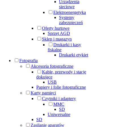
Urządzenia
sieciowe
Elektroenergetyka
Systemy
zabezpieczeń
Oferty hurtowe
Sprzęt AGD
Sklep i magazyn
Drukarki i kasy
fiskalne
Drukarki etykiet
Fotografia
Akcesoria fotograficzne
Kable, przewody i stacje
dokujące
USB
Papiery i folie fotograficzne
Karty pamięci
Czytniki i adaptery
MMC
SD
Uniwersalne
SD
Zasilanie aparatów