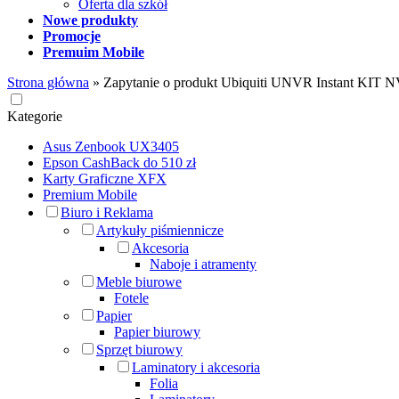
Oferta dla szkół
Nowe produkty
Promocje
Premuim Mobile
Strona główna
»
Zapytanie o produkt Ubiquiti UNVR Instant KIT N
Kategorie
Asus Zenbook UX3405
Epson CashBack do 510 zł
Karty Graficzne XFX
Premium Mobile
Biuro i Reklama
Artykuły piśmiennicze
Akcesoria
Naboje i atramenty
Meble biurowe
Fotele
Papier
Papier biurowy
Sprzęt biurowy
Laminatory i akcesoria
Folia