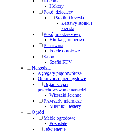
Kuchnia
Hokery
Pokój dziecięcy
Stoliki i krzesła
Zestawy stoliki i
krzesła
Pokój młodzieżowy
Biurka gamingowe
Pracownia
Fotele obrotowe
Salon
Szafki RTV
Narzędzia
Agregaty prądotwórcze
Odkurzacze przemysłowe
Organizacja i
przechowywanie narzędzi
Wieszaki ścienne
Przyrządy miernicze
Mierniki i testery
Ogród
Meble ogrodowe
Pozostałe
Oświetlenie