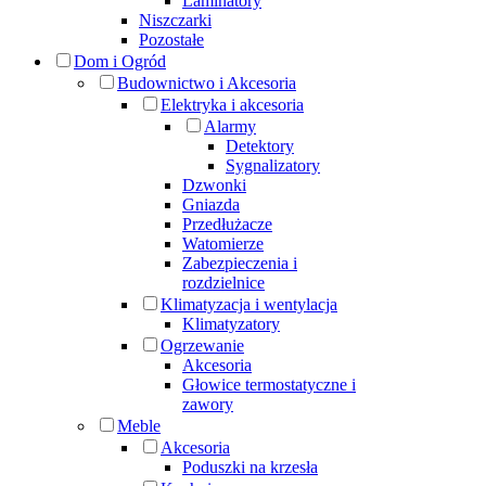
Laminatory
Niszczarki
Pozostałe
Dom i Ogród
Budownictwo i Akcesoria
Elektryka i akcesoria
Alarmy
Detektory
Sygnalizatory
Dzwonki
Gniazda
Przedłużacze
Watomierze
Zabezpieczenia i
rozdzielnice
Klimatyzacja i wentylacja
Klimatyzatory
Ogrzewanie
Akcesoria
Głowice termostatyczne i
zawory
Meble
Akcesoria
Poduszki na krzesła