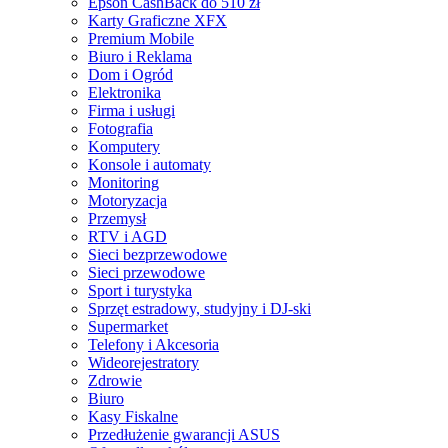
Epson CashBack do 510 zł
Karty Graficzne XFX
Premium Mobile
Biuro i Reklama
Dom i Ogród
Elektronika
Firma i usługi
Fotografia
Komputery
Konsole i automaty
Monitoring
Motoryzacja
Przemysł
RTV i AGD
Sieci bezprzewodowe
Sieci przewodowe
Sport i turystyka
Sprzęt estradowy, studyjny i DJ-ski
Supermarket
Telefony i Akcesoria
Wideorejestratory
Zdrowie
Biuro
Kasy Fiskalne
Przedłużenie gwarancji ASUS