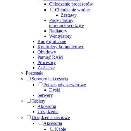
Chłodzenie procesorów
Chłodzenie wodne
Zestawy
Pasty i taśmy
termoprzewodzące
Radiatory
Wentylatory
Karty graficzne
Kontrolery komputerowe
Obudowy
Pamięć RAM
Procesory
Zasilacze
Pozostałe
Serwery i akcesoria
Podzespoły serwerowe
Dyski
Serwery
Tablety
Akcesoria
Urządzenia
Urządzenia sieciowe
Akcesoria
Kable