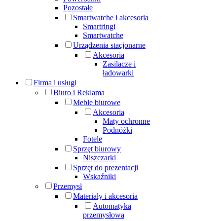
Pozostałe
Smartwatche i akcesoria
Smartringi
Smartwatche
Urządzenia stacjonarne
Akcesoria
Zasilacze i
ładowarki
Firma i usługi
Biuro i Reklama
Meble biurowe
Akcesoria
Maty ochronne
Podnóżki
Fotele
Sprzęt biurowy
Niszczarki
Sprzęt do prezentacji
Wskaźniki
Przemysł
Materiały i akcesoria
Automatyka
przemysłowa