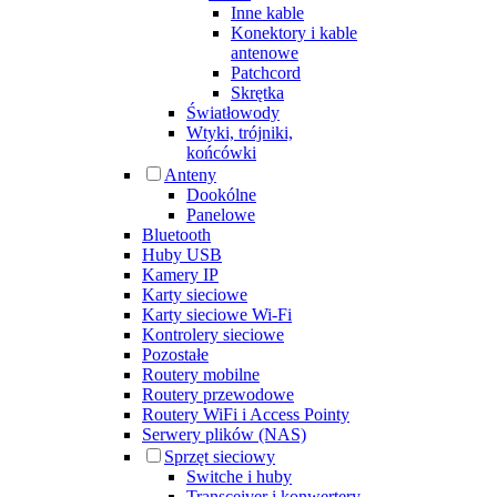
Inne kable
Konektory i kable
antenowe
Patchcord
Skrętka
Światłowody
Wtyki, trójniki,
końcówki
Anteny
Dookólne
Panelowe
Bluetooth
Huby USB
Kamery IP
Karty sieciowe
Karty sieciowe Wi-Fi
Kontrolery sieciowe
Pozostałe
Routery mobilne
Routery przewodowe
Routery WiFi i Access Pointy
Serwery plików (NAS)
Sprzęt sieciowy
Switche i huby
Transceiver i konwertery