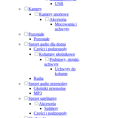
USB
Kamery
Kamery sportowe
Akcesoria
Mocowania i
uchwyty
Pozostałe
Pozostałe
Sprzęt audio dla domu
Części i podzespoły
Kolumny głośnikowe
Podstawy, stojaki,
uchwyty
Uchwyty do
kolumn
Radia
Sprzęt audio przenośny
Głośniki przenośne
MP3
Sprzęt satelitarny
Akcesoria
Splittery
Części i podzespoły