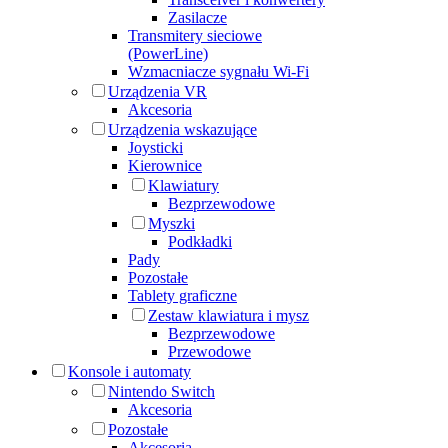
Zasilacze
Transmitery sieciowe
(PowerLine)
Wzmacniacze sygnału Wi-Fi
Urządzenia VR
Akcesoria
Urządzenia wskazujące
Joysticki
Kierownice
Klawiatury
Bezprzewodowe
Myszki
Podkładki
Pady
Pozostałe
Tablety graficzne
Zestaw klawiatura i mysz
Bezprzewodowe
Przewodowe
Konsole i automaty
Nintendo Switch
Akcesoria
Pozostałe
Akcesoria