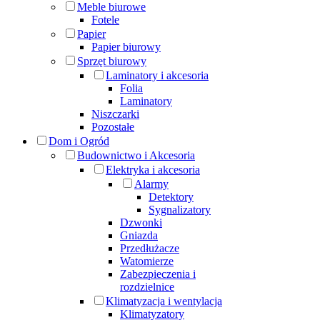
Meble biurowe
Fotele
Papier
Papier biurowy
Sprzęt biurowy
Laminatory i akcesoria
Folia
Laminatory
Niszczarki
Pozostałe
Dom i Ogród
Budownictwo i Akcesoria
Elektryka i akcesoria
Alarmy
Detektory
Sygnalizatory
Dzwonki
Gniazda
Przedłużacze
Watomierze
Zabezpieczenia i
rozdzielnice
Klimatyzacja i wentylacja
Klimatyzatory