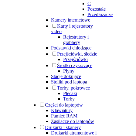
C
Pozostałe
Przedłużacze
Kamery internetowe
Karty i rejestratory
video
Rejestratory i
grabbery
Podstawki chłodzące
Przejściówki, śledzie
Przejściówki
Środki czyszczące
Płyny
Stacje dokujące
Stoliki pod laptopa
Torby, pokrowce
Plecaki
Torby
Części do laptopów
Klawiatury
Pamięć RAM
Zasilacze do laptopów
Drukarki i skanery
Drukarki atramentowe i