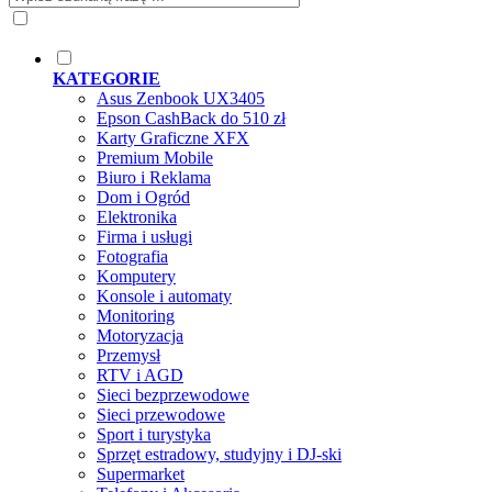
KATEGORIE
Asus Zenbook UX3405
Epson CashBack do 510 zł
Karty Graficzne XFX
Premium Mobile
Biuro i Reklama
Dom i Ogród
Elektronika
Firma i usługi
Fotografia
Komputery
Konsole i automaty
Monitoring
Motoryzacja
Przemysł
RTV i AGD
Sieci bezprzewodowe
Sieci przewodowe
Sport i turystyka
Sprzęt estradowy, studyjny i DJ-ski
Supermarket