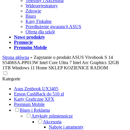
Telefony i Akcesoria
Wideorejestratory
Zdrowie
Biuro
Kasy Fiskalne
Przedłużenie gwarancji ASUS
Oferta dla szkół
Nowe produkty
Promocje
Premuim Mobile
Strona główna
»
Zapytanie o produkt ASUS Vivobook S 14
S5406SA-PP013W Intel Core Ultra 7 Intel Arc Graphics 32GB
1TB Windows 11 Home SKLEP KOZIENICE RADOM
Kategorie
Asus Zenbook UX3405
Epson CashBack do 510 zł
Karty Graficzne XFX
Premium Mobile
Biuro i Reklama
Artykuły piśmiennicze
Akcesoria
Naboje i atramenty