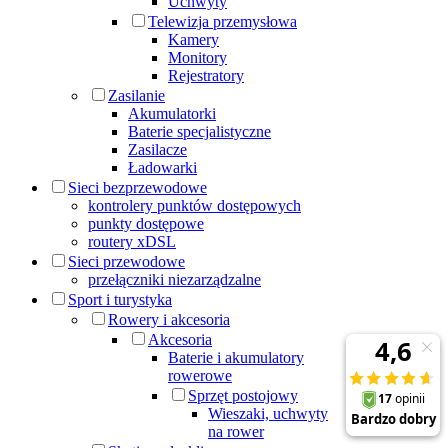
Uchwyty
Telewizja przemysłowa
Kamery
Monitory
Rejestratory
Zasilanie
Akumulatorki
Baterie specjalistyczne
Zasilacze
Ładowarki
Sieci bezprzewodowe
kontrolery punktów dostępowych
punkty dostępowe
routery xDSL
Sieci przewodowe
przełączniki niezarządzalne
Sport i turystyka
Rowery i akcesoria
Akcesoria
Baterie i akumulatory
rowerowe
Sprzęt postojowy
Wieszaki, uchwyty
na rower