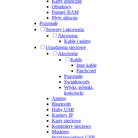
Karty graficzne
Obudowy
Pamięć RAM
Płyty główne
Pozostałe
Serwery i akcesoria
Akcesoria
Kable i taśmy
Urządzenia sieciowe
Akcesoria
Kable
Inne kable
Patchcord
Pozostałe
Światłowody
Wtyki, trójniki,
końcówki
Anteny
Bluetooth
Huby USB
Kamery IP
Karty sieciowe
Kontrolery sieciowe
Modemy
bezprzewodowe USB