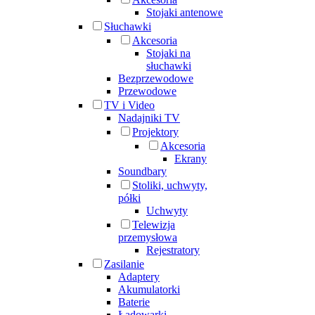
Stojaki antenowe
Słuchawki
Akcesoria
Stojaki na
słuchawki
Bezprzewodowe
Przewodowe
TV i Video
Nadajniki TV
Projektory
Akcesoria
Ekrany
Soundbary
Stoliki, uchwyty,
półki
Uchwyty
Telewizja
przemysłowa
Rejestratory
Zasilanie
Adaptery
Akumulatorki
Baterie
Ładowarki