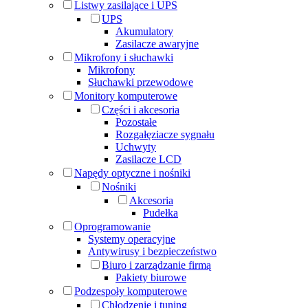
Listwy zasilające i UPS
UPS
Akumulatory
Zasilacze awaryjne
Mikrofony i słuchawki
Mikrofony
Słuchawki przewodowe
Monitory komputerowe
Części i akcesoria
Pozostałe
Rozgałęziacze sygnału
Uchwyty
Zasilacze LCD
Napędy optyczne i nośniki
Nośniki
Akcesoria
Pudełka
Oprogramowanie
Systemy operacyjne
Antywirusy i bezpieczeństwo
Biuro i zarządzanie firmą
Pakiety biurowe
Podzespoły komputerowe
Chłodzenie i tuning