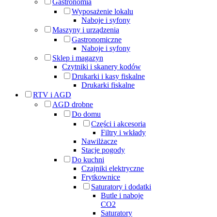
Gastronomia
Wyposażenie lokalu
Naboje i syfony
Maszyny i urządzenia
Gastronomiczne
Naboje i syfony
Sklep i magazyn
Czytniki i skanery kodów
Drukarki i kasy fiskalne
Drukarki fiskalne
RTV i AGD
AGD drobne
Do domu
Części i akcesoria
Filtry i wkłady
Nawilżacze
Stacje pogody
Do kuchni
Czajniki elektryczne
Frytkownice
Saturatory i dodatki
Butle i naboje
CO2
Saturatory