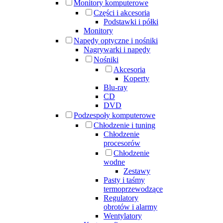
Monitory komputerowe
Części i akcesoria
Podstawki i półki
Monitory
Napędy optyczne i nośniki
Nagrywarki i napędy
Nośniki
Akcesoria
Koperty
Blu-ray
CD
DVD
Podzespoły komputerowe
Chłodzenie i tuning
Chłodzenie
procesorów
Chłodzenie
wodne
Zestawy
Pasty i taśmy
termoprzewodzące
Regulatory
obrotów i alarmy
Wentylatory