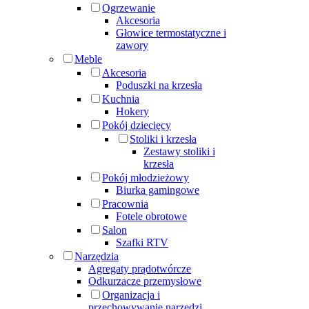
Ogrzewanie
Akcesoria
Głowice termostatyczne i
zawory
Meble
Akcesoria
Poduszki na krzesła
Kuchnia
Hokery
Pokój dziecięcy
Stoliki i krzesła
Zestawy stoliki i
krzesła
Pokój młodzieżowy
Biurka gamingowe
Pracownia
Fotele obrotowe
Salon
Szafki RTV
Narzędzia
Agregaty prądotwórcze
Odkurzacze przemysłowe
Organizacja i
przechowywanie narzędzi