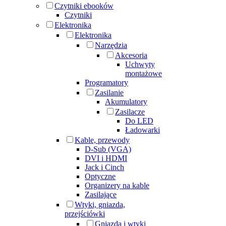
Czytniki ebooków
Czytniki
Elektronika
Elektronika
Narzędzia
Akcesoria
Uchwyty
montażowe
Programatory
Zasilanie
Akumulatory
Zasilacze
Do LED
Ładowarki
Kable, przewody
D-Sub (VGA)
DVI i HDMI
Jack i Cinch
Optyczne
Organizery na kable
Zasilające
Wtyki, gniazda,
przejściówki
Gniazda i wtyki