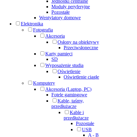
Jednostki centralne
Moduły peryferyjne
Pozostałe
Wentylatory domowe
Elektronika
Fotografia
Akcesoria
Osłony na obiektywy
Przeciwsłoneczne
Karty pamięci
SD
Wyposażenie studia
Oświetlenie
Oświetlenie ciągłe
Komputery
Akcesoria (Laptop, PC)
Fotele gamingowe
Kable, taśmy,
przedłużacze
Kable i
przedłużacze
Pozostałe
USB
A - B