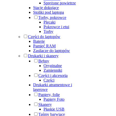
Sprężone powietrze
Stacje dokujące
Stoliki pod laptopa
Torby, pokrowce
Plecaki
Pokrowce i etui
Torby
Części do laptopów
Baterie
Pamięć RAM
Zasilacze do laptopów
Drukarki i skanery
Bębny
Oryginalne
Zamienniki
Części i akcesoria
Części
Drukarki atramentowe i
laserowe
Papiery, folie
Papiery Foto
Skanery
Płaskie USB
Taśmy barwiące