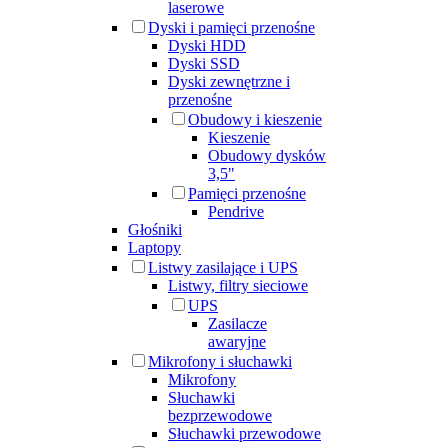
laserowe
Dyski i pamięci przenośne
Dyski HDD
Dyski SSD
Dyski zewnętrzne i
przenośne
Obudowy i kieszenie
Kieszenie
Obudowy dysków
3,5"
Pamięci przenośne
Pendrive
Głośniki
Laptopy
Listwy zasilające i UPS
Listwy, filtry sieciowe
UPS
Zasilacze
awaryjne
Mikrofony i słuchawki
Mikrofony
Słuchawki
bezprzewodowe
Słuchawki przewodowe