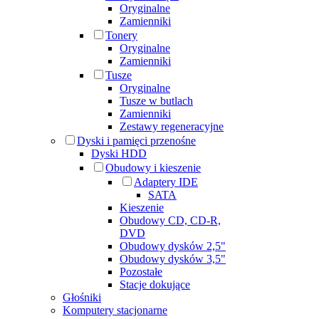
Oryginalne
Zamienniki
Tonery
Oryginalne
Zamienniki
Tusze
Oryginalne
Tusze w butlach
Zamienniki
Zestawy regeneracyjne
Dyski i pamięci przenośne
Dyski HDD
Obudowy i kieszenie
Adaptery IDE
SATA
Kieszenie
Obudowy CD, CD-R,
DVD
Obudowy dysków 2,5"
Obudowy dysków 3,5"
Pozostałe
Stacje dokujące
Głośniki
Komputery stacjonarne