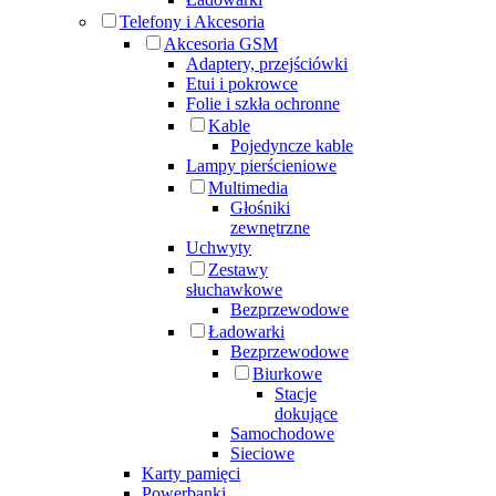
Telefony i Akcesoria
Akcesoria GSM
Adaptery, przejściówki
Etui i pokrowce
Folie i szkła ochronne
Kable
Pojedyncze kable
Lampy pierścieniowe
Multimedia
Głośniki
zewnętrzne
Uchwyty
Zestawy
słuchawkowe
Bezprzewodowe
Ładowarki
Bezprzewodowe
Biurkowe
Stacje
dokujące
Samochodowe
Sieciowe
Karty pamięci
Powerbanki