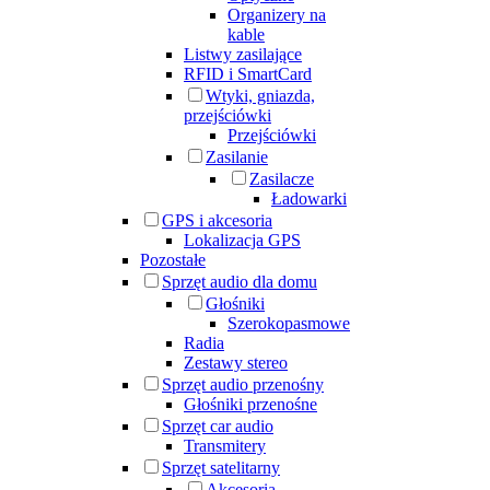
Organizery na
kable
Listwy zasilające
RFID i SmartCard
Wtyki, gniazda,
przejściówki
Przejściówki
Zasilanie
Zasilacze
Ładowarki
GPS i akcesoria
Lokalizacja GPS
Pozostałe
Sprzęt audio dla domu
Głośniki
Szerokopasmowe
Radia
Zestawy stereo
Sprzęt audio przenośny
Głośniki przenośne
Sprzęt car audio
Transmitery
Sprzęt satelitarny
Akcesoria