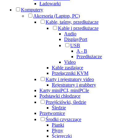
Ładowarki
Komputery
Akcesoria (Laptop, PC)
Kable, taśmy, przedłużacze
Kable i przedłużacze
Audio
DisplayPort
USB
A - B
Przedłużacze
Video
Kable zasilające
Przełączniki KVM
Karty i rejestratory video
Rejestratory i grabbery
Karty miniPCI, miniPCIe
Podstawki chłodzące
Przejściówki, śledzie
Śledzie
Przetwornice
Środki czyszczące
Pianki
Płyny
Ściereczki