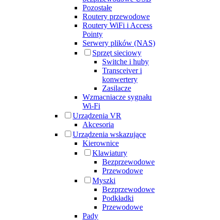
Pozostałe
Routery przewodowe
Routery WiFi i Access
Pointy
Serwery plików (NAS)
Sprzęt sieciowy
Switche i huby
Transceiver i
konwertery
Zasilacze
Wzmacniacze sygnału
Wi-Fi
Urządzenia VR
Akcesoria
Urządzenia wskazujące
Kierownice
Klawiatury
Bezprzewodowe
Przewodowe
Myszki
Bezprzewodowe
Podkładki
Przewodowe
Pady