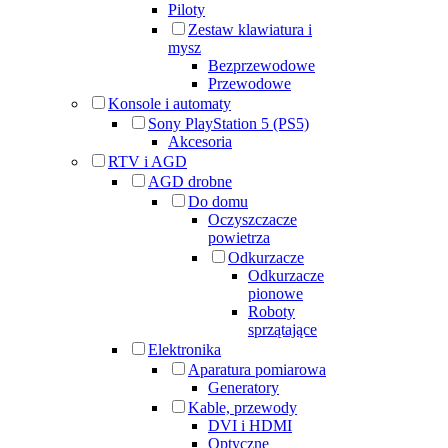
Piloty
Zestaw klawiatura i
mysz
Bezprzewodowe
Przewodowe
Konsole i automaty
Sony PlayStation 5 (PS5)
Akcesoria
RTV i AGD
AGD drobne
Do domu
Oczyszczacze
powietrza
Odkurzacze
Odkurzacze
pionowe
Roboty
sprzątające
Elektronika
Aparatura pomiarowa
Generatory
Kable, przewody
DVI i HDMI
Optyczne