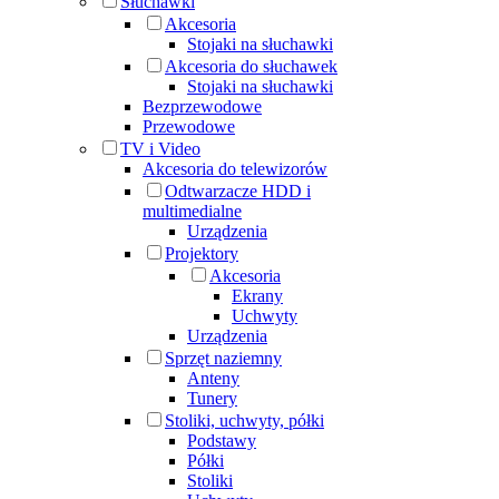
Słuchawki
Akcesoria
Stojaki na słuchawki
Akcesoria do słuchawek
Stojaki na słuchawki
Bezprzewodowe
Przewodowe
TV i Video
Akcesoria do telewizorów
Odtwarzacze HDD i
multimedialne
Urządzenia
Projektory
Akcesoria
Ekrany
Uchwyty
Urządzenia
Sprzęt naziemny
Anteny
Tunery
Stoliki, uchwyty, półki
Podstawy
Półki
Stoliki