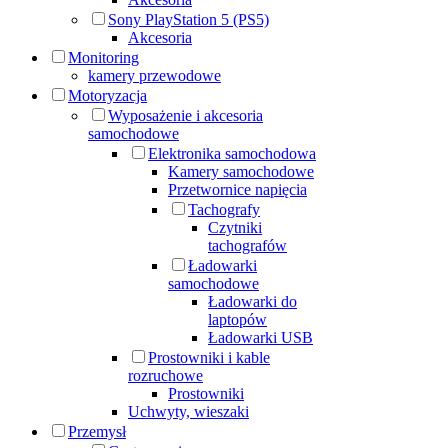
Sony PlayStation 5 (PS5)
Akcesoria
Monitoring
kamery przewodowe
Motoryzacja
Wyposażenie i akcesoria
samochodowe
Elektronika samochodowa
Kamery samochodowe
Przetwornice napięcia
Tachografy
Czytniki
tachografów
Ładowarki
samochodowe
Ładowarki do
laptopów
Ładowarki USB
Prostowniki i kable
rozruchowe
Prostowniki
Uchwyty, wieszaki
Przemysł