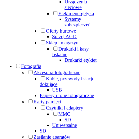
Urządzenia
sieciowe
Elektroenergetyka
Systemy
zabezpieczeń
Oferty hurtowe
Sprzęt AGD
Sklep i magazyn
Drukarki i kasy
fiskalne
Drukarki etykiet
Fotografia
Akcesoria fotograficzne
Kable, przewody i stacje
dokujące
USB
Papiery i folie fotograficzne
Karty pamięci
Czytniki i adaptery
MMC
SD
Uniwersalne
SD
Zasilanie aparatów