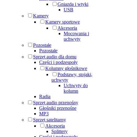
Gniazda i wtyki
USB
Kamery
Kamery sportowe
Akcesoria
Mocowania i
uchwyty
Pozostałe
Pozostałe
Sprzęt audio dla domu
Części i podzespoły
Kolumny głośnikowe
Podstawy, stojaki,
uchwyty
Uchwyty do
kolumn
Radia
Sprzęt audio przenośny
Głośniki przenośne
MP3
Sprzęt satelitarny
Akcesoria
Splittery
Części i podzespoły