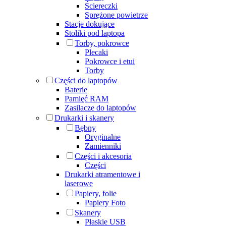
Ściereczki
Sprężone powietrze
Stacje dokujące
Stoliki pod laptopa
Torby, pokrowce
Plecaki
Pokrowce i etui
Torby
Części do laptopów
Baterie
Pamięć RAM
Zasilacze do laptopów
Drukarki i skanery
Bębny
Oryginalne
Zamienniki
Części i akcesoria
Części
Drukarki atramentowe i
laserowe
Papiery, folie
Papiery Foto
Skanery
Płaskie USB