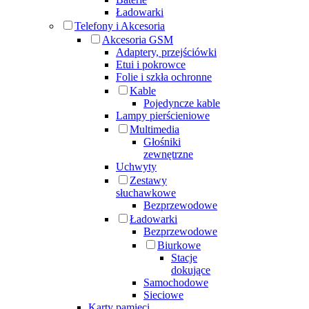
Ładowarki
Telefony i Akcesoria
Akcesoria GSM
Adaptery, przejściówki
Etui i pokrowce
Folie i szkła ochronne
Kable
Pojedyncze kable
Lampy pierścieniowe
Multimedia
Głośniki
zewnętrzne
Uchwyty
Zestawy
słuchawkowe
Bezprzewodowe
Ładowarki
Bezprzewodowe
Biurkowe
Stacje
dokujące
Samochodowe
Sieciowe
Karty pamięci