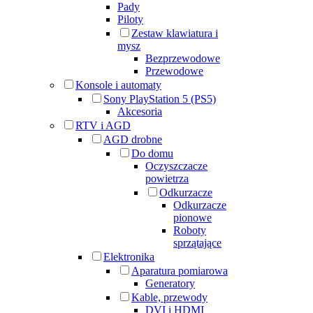
Pady
Piloty
Zestaw klawiatura i
mysz
Bezprzewodowe
Przewodowe
Konsole i automaty
Sony PlayStation 5 (PS5)
Akcesoria
RTV i AGD
AGD drobne
Do domu
Oczyszczacze
powietrza
Odkurzacze
Odkurzacze
pionowe
Roboty
sprzątające
Elektronika
Aparatura pomiarowa
Generatory
Kable, przewody
DVI i HDMI