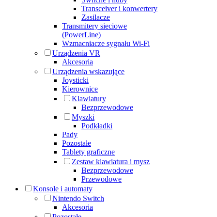
Transceiver i konwertery
Zasilacze
Transmitery sieciowe
(PowerLine)
Wzmacniacze sygnału Wi-Fi
Urządzenia VR
Akcesoria
Urządzenia wskazujące
Joysticki
Kierownice
Klawiatury
Bezprzewodowe
Myszki
Podkładki
Pady
Pozostałe
Tablety graficzne
Zestaw klawiatura i mysz
Bezprzewodowe
Przewodowe
Konsole i automaty
Nintendo Switch
Akcesoria
Pozostałe