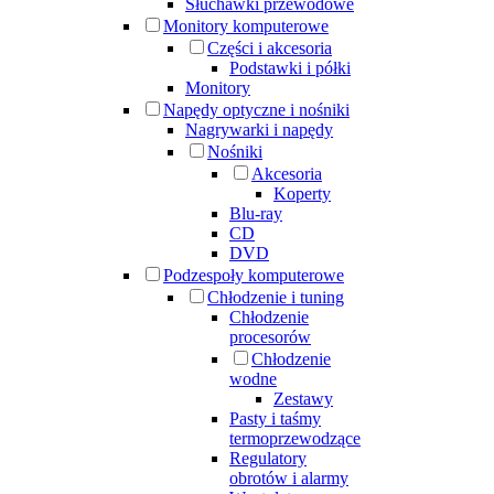
Słuchawki przewodowe
Monitory komputerowe
Części i akcesoria
Podstawki i półki
Monitory
Napędy optyczne i nośniki
Nagrywarki i napędy
Nośniki
Akcesoria
Koperty
Blu-ray
CD
DVD
Podzespoły komputerowe
Chłodzenie i tuning
Chłodzenie
procesorów
Chłodzenie
wodne
Zestawy
Pasty i taśmy
termoprzewodzące
Regulatory
obrotów i alarmy