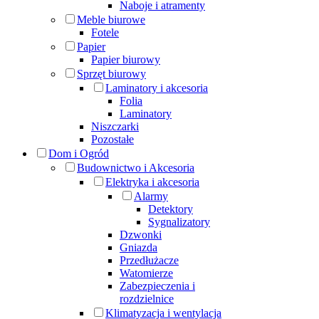
Naboje i atramenty
Meble biurowe
Fotele
Papier
Papier biurowy
Sprzęt biurowy
Laminatory i akcesoria
Folia
Laminatory
Niszczarki
Pozostałe
Dom i Ogród
Budownictwo i Akcesoria
Elektryka i akcesoria
Alarmy
Detektory
Sygnalizatory
Dzwonki
Gniazda
Przedłużacze
Watomierze
Zabezpieczenia i
rozdzielnice
Klimatyzacja i wentylacja