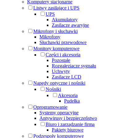
Komputery stacjonarne
Listwy zasilające i UPS
UPS
Akumulatory
Zasilacze awaryjne
Mikrofony i słuchawki
Mikrofony
Słuchawki przewodowe
Monitory komputerowe
Części i akcesoria
Pozostałe
Rozgałęziacze sygnału
Uchwyty
Zasilacze LCD
Napędy optyczne i nośniki
Nośniki
Akcesoria
Pudełka
Oprogramowanie
Systemy operacyjne
Antywirusy i bezpieczeństwo
Biuro i zarządzanie firmą
Pakiety biurowe
Podzespoły komputerowe