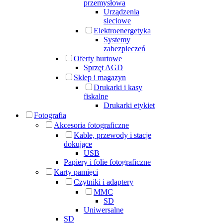
przemysłowa
Urządzenia
sieciowe
Elektroenergetyka
Systemy
zabezpieczeń
Oferty hurtowe
Sprzęt AGD
Sklep i magazyn
Drukarki i kasy
fiskalne
Drukarki etykiet
Fotografia
Akcesoria fotograficzne
Kable, przewody i stacje
dokujące
USB
Papiery i folie fotograficzne
Karty pamięci
Czytniki i adaptery
MMC
SD
Uniwersalne
SD