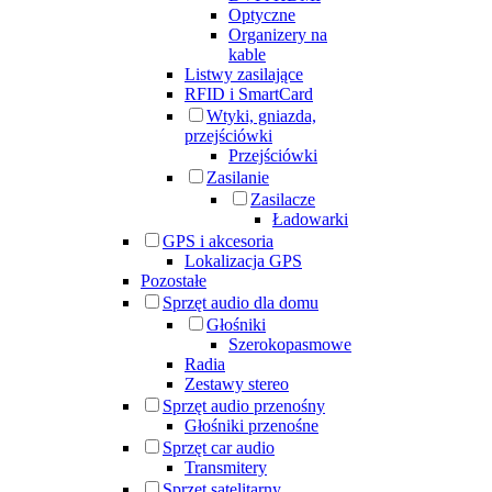
Optyczne
Organizery na
kable
Listwy zasilające
RFID i SmartCard
Wtyki, gniazda,
przejściówki
Przejściówki
Zasilanie
Zasilacze
Ładowarki
GPS i akcesoria
Lokalizacja GPS
Pozostałe
Sprzęt audio dla domu
Głośniki
Szerokopasmowe
Radia
Zestawy stereo
Sprzęt audio przenośny
Głośniki przenośne
Sprzęt car audio
Transmitery
Sprzęt satelitarny