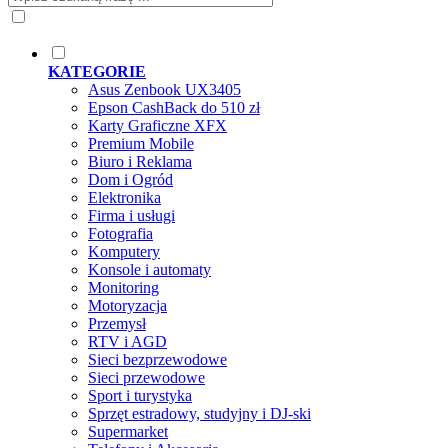
KATEGORIE
Asus Zenbook UX3405
Epson CashBack do 510 zł
Karty Graficzne XFX
Premium Mobile
Biuro i Reklama
Dom i Ogród
Elektronika
Firma i usługi
Fotografia
Komputery
Konsole i automaty
Monitoring
Motoryzacja
Przemysł
RTV i AGD
Sieci bezprzewodowe
Sieci przewodowe
Sport i turystyka
Sprzęt estradowy, studyjny i DJ-ski
Supermarket