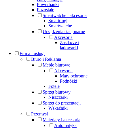
Powerbanki
Pozostałe
Smartwatche i akcesoria
Smartringi
Smartwatche
Urządzenia stacjonarne
Akcesoria
Zasilacze i
ładowarki
Firma i usługi
Biuro i Reklama
Meble biurowe
Akcesoria
Maty ochronne
Podnóżki
Fotele
Sprzęt biurowy
Niszczarki
Sprzęt do prezentacji
Wskaźniki
Przemysł
Materiały i akcesoria
Automatyka