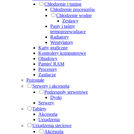
Chłodzenie i tuning
Chłodzenie procesorów
Chłodzenie wodne
Zestawy
Pasty i taśmy
termoprzewodzące
Radiatory
Wentylatory
Karty graficzne
Kontrolery komputerowe
Obudowy
Pamięć RAM
Procesory
Zasilacze
Pozostałe
Serwery i akcesoria
Podzespoły serwerowe
Dyski
Serwery
Tablety
Akcesoria
Urządzenia
Urządzenia sieciowe
Akcesoria