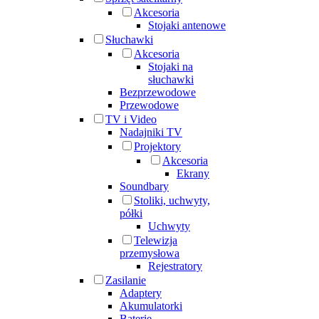
Akcesoria
Stojaki antenowe
Słuchawki
Akcesoria
Stojaki na
słuchawki
Bezprzewodowe
Przewodowe
TV i Video
Nadajniki TV
Projektory
Akcesoria
Ekrany
Soundbary
Stoliki, uchwyty,
półki
Uchwyty
Telewizja
przemysłowa
Rejestratory
Zasilanie
Adaptery
Akumulatorki
Baterie