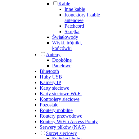
Kable
Inne kable
Konektory i kable
antenowe
Patchcord
Skrętka
Światłowody
Wtyki, trójniki,
końcówki
Anteny
Dookólne
Panelowe
Bluetooth
Huby USB
Kamery IP
Karty sieciowe
Karty sieciowe Wi-Fi
Kontrolery sieciowe
Pozostałe
Routery mobilne
Routery przewodowe
Routery WiFi i Access Pointy
Serwery plików (NAS)
Sprzęt sieciowy
Switche i huby