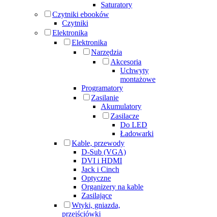
Saturatory
Czytniki ebooków
Czytniki
Elektronika
Elektronika
Narzędzia
Akcesoria
Uchwyty
montażowe
Programatory
Zasilanie
Akumulatory
Zasilacze
Do LED
Ładowarki
Kable, przewody
D-Sub (VGA)
DVI i HDMI
Jack i Cinch
Optyczne
Organizery na kable
Zasilające
Wtyki, gniazda,
przejściówki