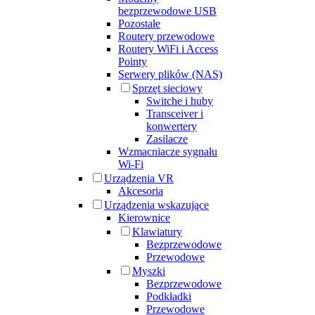
bezprzewodowe USB
Pozostałe
Routery przewodowe
Routery WiFi i Access
Pointy
Serwery plików (NAS)
Sprzęt sieciowy
Switche i huby
Transceiver i
konwertery
Zasilacze
Wzmacniacze sygnału
Wi-Fi
Urządzenia VR
Akcesoria
Urządzenia wskazujące
Kierownice
Klawiatury
Bezprzewodowe
Przewodowe
Myszki
Bezprzewodowe
Podkładki
Przewodowe