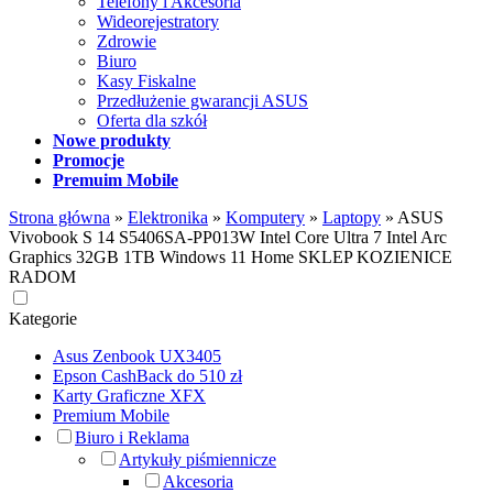
Telefony i Akcesoria
Wideorejestratory
Zdrowie
Biuro
Kasy Fiskalne
Przedłużenie gwarancji ASUS
Oferta dla szkół
Nowe produkty
Promocje
Premuim Mobile
Strona główna
»
Elektronika
»
Komputery
»
Laptopy
»
ASUS
Vivobook S 14 S5406SA-PP013W Intel Core Ultra 7 Intel Arc
Graphics 32GB 1TB Windows 11 Home SKLEP KOZIENICE
RADOM
Kategorie
Asus Zenbook UX3405
Epson CashBack do 510 zł
Karty Graficzne XFX
Premium Mobile
Biuro i Reklama
Artykuły piśmiennicze
Akcesoria