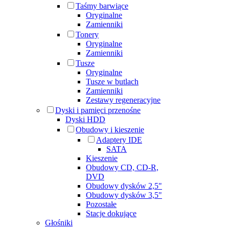
Taśmy barwiące
Oryginalne
Zamienniki
Tonery
Oryginalne
Zamienniki
Tusze
Oryginalne
Tusze w butlach
Zamienniki
Zestawy regeneracyjne
Dyski i pamięci przenośne
Dyski HDD
Obudowy i kieszenie
Adaptery IDE
SATA
Kieszenie
Obudowy CD, CD-R,
DVD
Obudowy dysków 2,5"
Obudowy dysków 3,5"
Pozostałe
Stacje dokujące
Głośniki