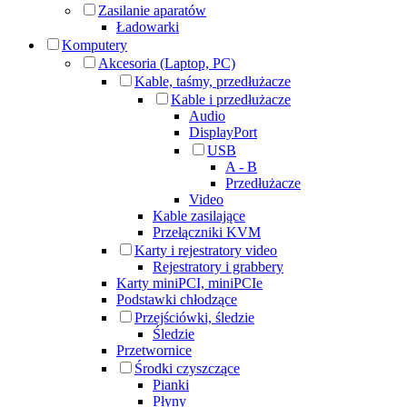
Zasilanie aparatów
Ładowarki
Komputery
Akcesoria (Laptop, PC)
Kable, taśmy, przedłużacze
Kable i przedłużacze
Audio
DisplayPort
USB
A - B
Przedłużacze
Video
Kable zasilające
Przełączniki KVM
Karty i rejestratory video
Rejestratory i grabbery
Karty miniPCI, miniPCIe
Podstawki chłodzące
Przejściówki, śledzie
Śledzie
Przetwornice
Środki czyszczące
Pianki
Płyny