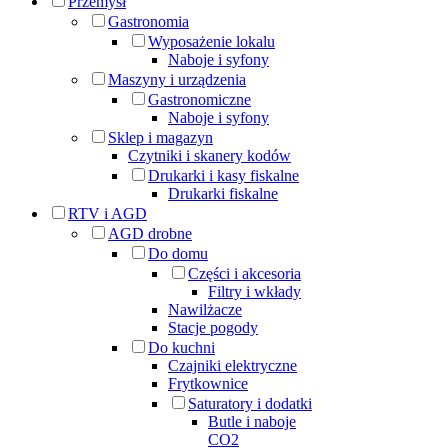
Przemysł
Gastronomia
Wyposażenie lokalu
Naboje i syfony
Maszyny i urządzenia
Gastronomiczne
Naboje i syfony
Sklep i magazyn
Czytniki i skanery kodów
Drukarki i kasy fiskalne
Drukarki fiskalne
RTV i AGD
AGD drobne
Do domu
Części i akcesoria
Filtry i wkłady
Nawilżacze
Stacje pogody
Do kuchni
Czajniki elektryczne
Frytkownice
Saturatory i dodatki
Butle i naboje
CO2