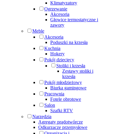
Klimatyzatory
Ogrzewanie
Akcesoria
Głowice termostatyczne i
zawory
Meble
Akcesoria
Poduszki na krzesła
Kuchnia
Hokery
Pokój dziecięcy
Stoliki i krzesła
Zestawy stoliki i
krzesła
Pokój młodzieżowy
Biurka gamingowe
Pracownia
Fotele obrotowe
Salon
Szafki RTV
Narzędzia
Agregaty prądotwórcze
Odkurzacze przemysłowe
Organizacja i