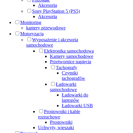
Akcesoria
Sony PlayStation 5 (PS5)
Akcesoria
Monitoring
kamery przewodowe
Motoryzacja
Wyposażenie i akcesoria
samochodowe
Elektronika samochodowa
Kamery samochodowe
Przetwornice napięcia
Tachografy
Czytniki
tachografów
Ładowarki
samochodowe
Ładowarki do
laptopów
Ładowarki USB
Prostowniki i kable
rozruchowe
Prostowniki
Uchwyty, wieszaki