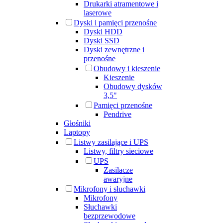
Drukarki atramentowe i
laserowe
Dyski i pamięci przenośne
Dyski HDD
Dyski SSD
Dyski zewnętrzne i
przenośne
Obudowy i kieszenie
Kieszenie
Obudowy dysków
3,5"
Pamięci przenośne
Pendrive
Głośniki
Laptopy
Listwy zasilające i UPS
Listwy, filtry sieciowe
UPS
Zasilacze
awaryjne
Mikrofony i słuchawki
Mikrofony
Słuchawki
bezprzewodowe