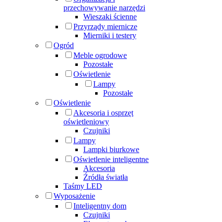
przechowywanie narzędzi
Wieszaki ścienne
Przyrządy miernicze
Mierniki i testery
Ogród
Meble ogrodowe
Pozostałe
Oświetlenie
Lampy
Pozostałe
Oświetlenie
Akcesoria i osprzęt
oświetleniowy
Czujniki
Lampy
Lampki biurkowe
Oświetlenie inteligentne
Akcesoria
Źródła światła
Taśmy LED
Wyposażenie
Inteligentny dom
Czujniki