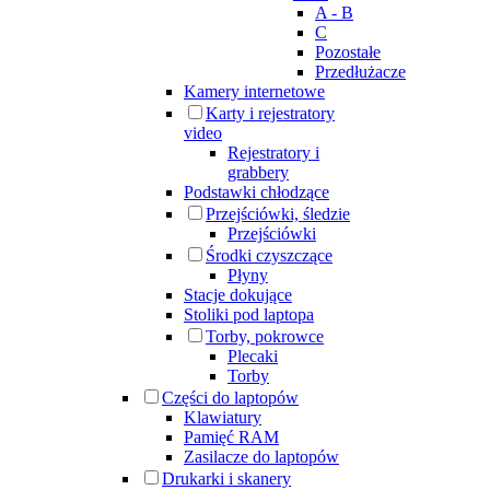
A - B
C
Pozostałe
Przedłużacze
Kamery internetowe
Karty i rejestratory
video
Rejestratory i
grabbery
Podstawki chłodzące
Przejściówki, śledzie
Przejściówki
Środki czyszczące
Płyny
Stacje dokujące
Stoliki pod laptopa
Torby, pokrowce
Plecaki
Torby
Części do laptopów
Klawiatury
Pamięć RAM
Zasilacze do laptopów
Drukarki i skanery