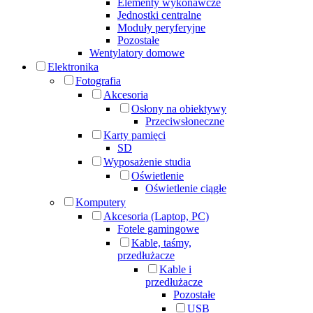
Elementy wykonawcze
Jednostki centralne
Moduły peryferyjne
Pozostałe
Wentylatory domowe
Elektronika
Fotografia
Akcesoria
Osłony na obiektywy
Przeciwsłoneczne
Karty pamięci
SD
Wyposażenie studia
Oświetlenie
Oświetlenie ciągłe
Komputery
Akcesoria (Laptop, PC)
Fotele gamingowe
Kable, taśmy,
przedłużacze
Kable i
przedłużacze
Pozostałe
USB