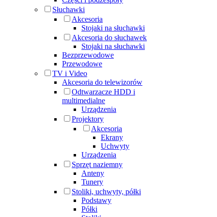
Słuchawki
Akcesoria
Stojaki na słuchawki
Akcesoria do słuchawek
Stojaki na słuchawki
Bezprzewodowe
Przewodowe
TV i Video
Akcesoria do telewizorów
Odtwarzacze HDD i
multimedialne
Urządzenia
Projektory
Akcesoria
Ekrany
Uchwyty
Urządzenia
Sprzęt naziemny
Anteny
Tunery
Stoliki, uchwyty, półki
Podstawy
Półki