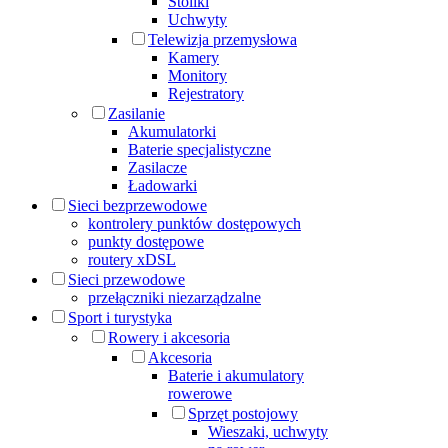
Stoliki
Uchwyty
Telewizja przemysłowa
Kamery
Monitory
Rejestratory
Zasilanie
Akumulatorki
Baterie specjalistyczne
Zasilacze
Ładowarki
Sieci bezprzewodowe
kontrolery punktów dostępowych
punkty dostępowe
routery xDSL
Sieci przewodowe
przełączniki niezarządzalne
Sport i turystyka
Rowery i akcesoria
Akcesoria
Baterie i akumulatory
rowerowe
Sprzęt postojowy
Wieszaki, uchwyty