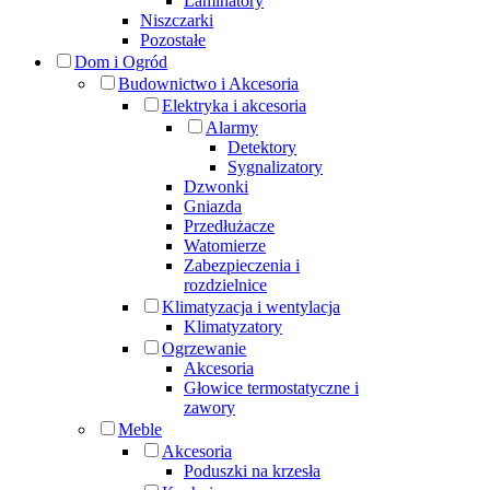
Laminatory
Niszczarki
Pozostałe
Dom i Ogród
Budownictwo i Akcesoria
Elektryka i akcesoria
Alarmy
Detektory
Sygnalizatory
Dzwonki
Gniazda
Przedłużacze
Watomierze
Zabezpieczenia i
rozdzielnice
Klimatyzacja i wentylacja
Klimatyzatory
Ogrzewanie
Akcesoria
Głowice termostatyczne i
zawory
Meble
Akcesoria
Poduszki na krzesła