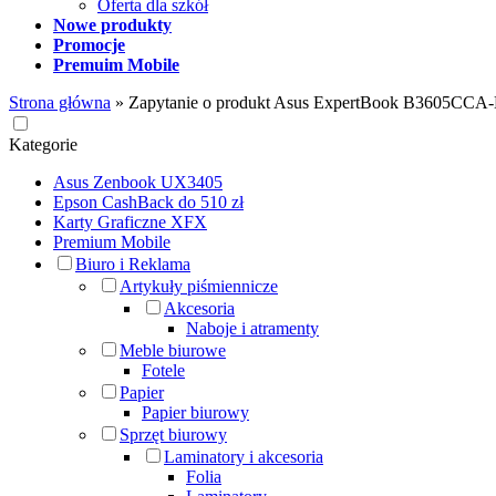
Oferta dla szkół
Nowe produkty
Promocje
Premuim Mobile
Strona główna
»
Zapytanie o produkt Asus ExpertBook B3605C
Kategorie
Asus Zenbook UX3405
Epson CashBack do 510 zł
Karty Graficzne XFX
Premium Mobile
Biuro i Reklama
Artykuły piśmiennicze
Akcesoria
Naboje i atramenty
Meble biurowe
Fotele
Papier
Papier biurowy
Sprzęt biurowy
Laminatory i akcesoria
Folia