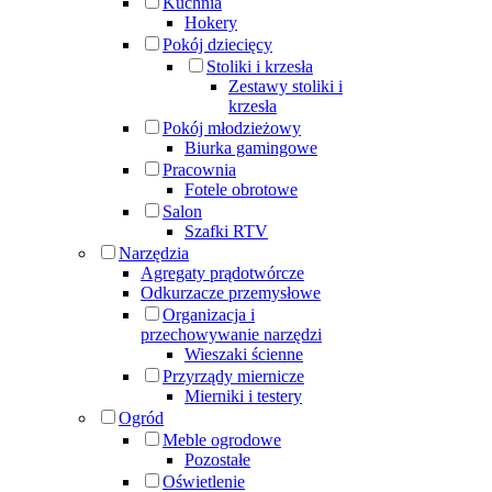
Kuchnia
Hokery
Pokój dziecięcy
Stoliki i krzesła
Zestawy stoliki i
krzesła
Pokój młodzieżowy
Biurka gamingowe
Pracownia
Fotele obrotowe
Salon
Szafki RTV
Narzędzia
Agregaty prądotwórcze
Odkurzacze przemysłowe
Organizacja i
przechowywanie narzędzi
Wieszaki ścienne
Przyrządy miernicze
Mierniki i testery
Ogród
Meble ogrodowe
Pozostałe
Oświetlenie