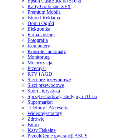
Epson CashBack do 510 zł
Karty Graficzne XFX
Premium Mobile
Biuro i Reklama
Dom i Ogród
Elektronika
Firma i usługi
Fotografia
Komputery
Konsole i automaty
Monitoring
Motoryzacja
Przemysł
RTV i AGD
Sieci bezprzewodowe
Sieci przewodowe
Sport i turystyka
Sprzęt estradowy, studyjny i DJ-ski
Supermarket
Telefony i Akcesoria
Wideorejestratory
Zdrowie
Biuro
Kasy Fiskalne
Przedłużenie gwarancji ASUS