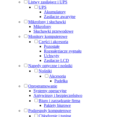
Listwy zasilające i UPS
UPS
Akumulatory
Zasilacze awaryjne
Mikrofony i słuchawki
Mikrofony
Słuchawki przewodowe
Monitory komputerowe
Części i akcesoria
Pozostałe
Rozgałęziacze sygnału
Uchwyty
Zasilacze LCD
Napędy optyczne i nośniki
Nośniki
Akcesoria
Pudełka
Oprogramowanie
Systemy operacyjne
Antywirusy i bezpieczeństwo
Biuro i zarządzanie firmą
Pakiety biurowe
Podzespoły komputerowe
Chłodzenie i tuning