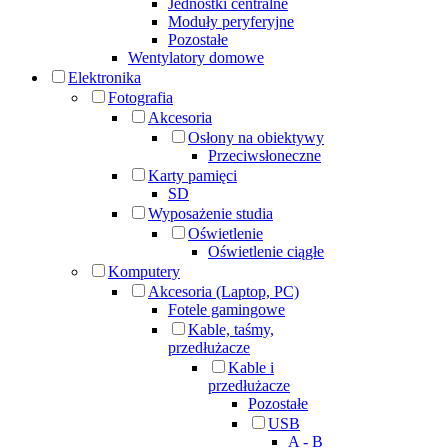
Jednostki centralne
Moduły peryferyjne
Pozostałe
Wentylatory domowe
Elektronika
Fotografia
Akcesoria
Osłony na obiektywy
Przeciwsłoneczne
Karty pamięci
SD
Wyposażenie studia
Oświetlenie
Oświetlenie ciągłe
Komputery
Akcesoria (Laptop, PC)
Fotele gamingowe
Kable, taśmy,
przedłużacze
Kable i
przedłużacze
Pozostałe
USB
A - B