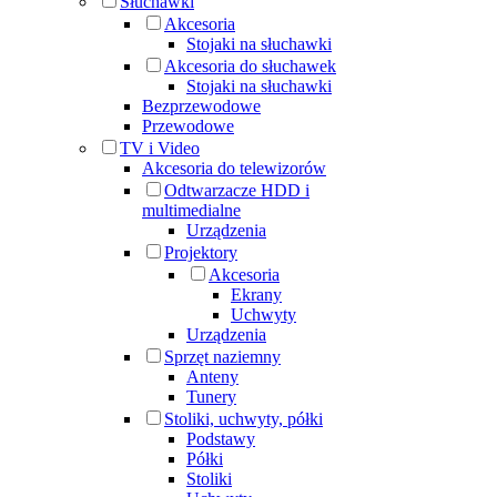
Słuchawki
Akcesoria
Stojaki na słuchawki
Akcesoria do słuchawek
Stojaki na słuchawki
Bezprzewodowe
Przewodowe
TV i Video
Akcesoria do telewizorów
Odtwarzacze HDD i
multimedialne
Urządzenia
Projektory
Akcesoria
Ekrany
Uchwyty
Urządzenia
Sprzęt naziemny
Anteny
Tunery
Stoliki, uchwyty, półki
Podstawy
Półki
Stoliki