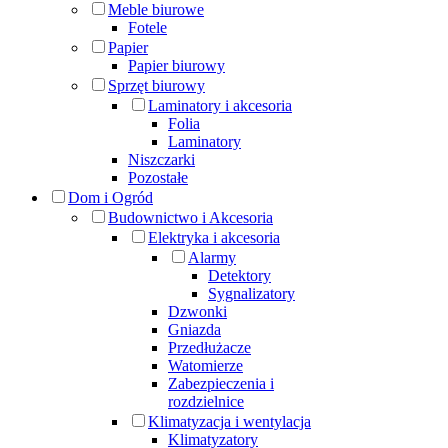
Meble biurowe
Fotele
Papier
Papier biurowy
Sprzęt biurowy
Laminatory i akcesoria
Folia
Laminatory
Niszczarki
Pozostałe
Dom i Ogród
Budownictwo i Akcesoria
Elektryka i akcesoria
Alarmy
Detektory
Sygnalizatory
Dzwonki
Gniazda
Przedłużacze
Watomierze
Zabezpieczenia i
rozdzielnice
Klimatyzacja i wentylacja
Klimatyzatory