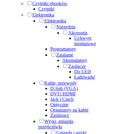
Czytniki ebooków
Czytniki
Elektronika
Elektronika
Narzędzia
Akcesoria
Uchwyty
montażowe
Programatory
Zasilanie
Akumulatory
Zasilacze
Do LED
Ładowarki
Kable, przewody
D-Sub (VGA)
DVI i HDMI
Jack i Cinch
Optyczne
Organizery na kable
Zasilające
Wtyki, gniazda,
przejściówki
Gniazda i wtyki