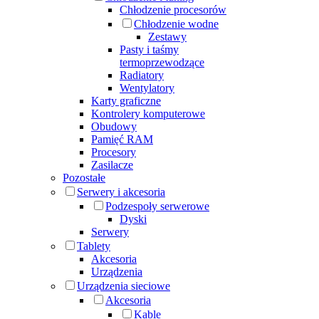
Chłodzenie procesorów
Chłodzenie wodne
Zestawy
Pasty i taśmy
termoprzewodzące
Radiatory
Wentylatory
Karty graficzne
Kontrolery komputerowe
Obudowy
Pamięć RAM
Procesory
Zasilacze
Pozostałe
Serwery i akcesoria
Podzespoły serwerowe
Dyski
Serwery
Tablety
Akcesoria
Urządzenia
Urządzenia sieciowe
Akcesoria
Kable