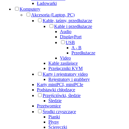
Ładowarki
Komputery
Akcesoria (Laptop, PC)
Kable, taśmy, przedłużacze
Kable i przedłużacze
Audio
DisplayPort
USB
A - B
Przedłużacze
Video
Kable zasilające
Przełączniki KVM
Karty i rejestratory video
Rejestratory i grabbery
Karty miniPCI, miniPCIe
Podstawki chłodzące
Przejściówki, śledzie
Śledzie
Przetwornice
Środki czyszczące
Pianki
Płyny
Ściereczki