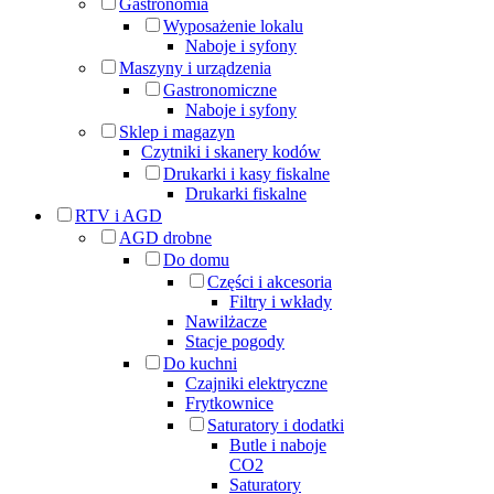
Gastronomia
Wyposażenie lokalu
Naboje i syfony
Maszyny i urządzenia
Gastronomiczne
Naboje i syfony
Sklep i magazyn
Czytniki i skanery kodów
Drukarki i kasy fiskalne
Drukarki fiskalne
RTV i AGD
AGD drobne
Do domu
Części i akcesoria
Filtry i wkłady
Nawilżacze
Stacje pogody
Do kuchni
Czajniki elektryczne
Frytkownice
Saturatory i dodatki
Butle i naboje
CO2
Saturatory