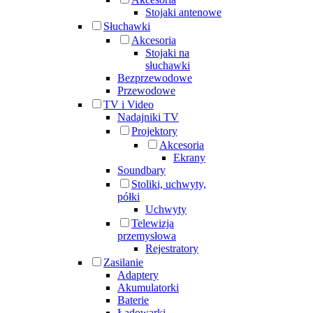
Stojaki antenowe
Słuchawki
Akcesoria
Stojaki na
słuchawki
Bezprzewodowe
Przewodowe
TV i Video
Nadajniki TV
Projektory
Akcesoria
Ekrany
Soundbary
Stoliki, uchwyty,
półki
Uchwyty
Telewizja
przemysłowa
Rejestratory
Zasilanie
Adaptery
Akumulatorki
Baterie
Ładowarki