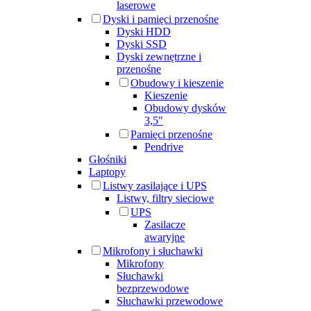
laserowe
Dyski i pamięci przenośne
Dyski HDD
Dyski SSD
Dyski zewnętrzne i
przenośne
Obudowy i kieszenie
Kieszenie
Obudowy dysków
3,5"
Pamięci przenośne
Pendrive
Głośniki
Laptopy
Listwy zasilające i UPS
Listwy, filtry sieciowe
UPS
Zasilacze
awaryjne
Mikrofony i słuchawki
Mikrofony
Słuchawki
bezprzewodowe
Słuchawki przewodowe