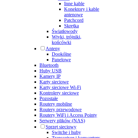
Inne kable
Konektory i kable
antenowe
Patchcord
Skrętka
Światłowody
Wtyki, trójniki,
końcówki
Anteny
Dookólne
Panelowe
Bluetooth
Huby USB
Kamery IP
Karty sieciowe
Karty sieciowe Wi-Fi
Kontrolery sieciowe
Pozostałe
Routery mobilne
Routery przewodowe
Routery WiFi i Access Pointy
Serwery plików (NAS)
Sprzęt sieciowy
Switche i huby
Transceiver i konwertery