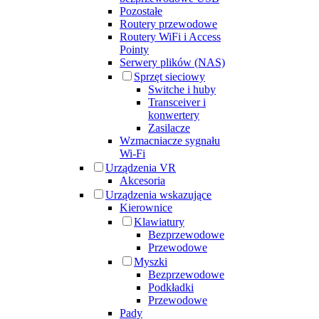
Pozostałe
Routery przewodowe
Routery WiFi i Access
Pointy
Serwery plików (NAS)
Sprzęt sieciowy
Switche i huby
Transceiver i
konwertery
Zasilacze
Wzmacniacze sygnału
Wi-Fi
Urządzenia VR
Akcesoria
Urządzenia wskazujące
Kierownice
Klawiatury
Bezprzewodowe
Przewodowe
Myszki
Bezprzewodowe
Podkładki
Przewodowe
Pady