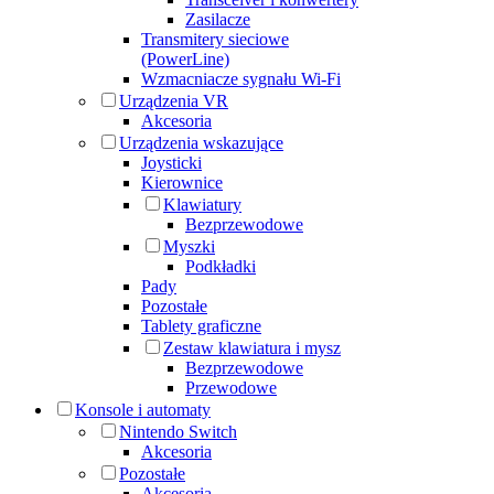
Zasilacze
Transmitery sieciowe
(PowerLine)
Wzmacniacze sygnału Wi-Fi
Urządzenia VR
Akcesoria
Urządzenia wskazujące
Joysticki
Kierownice
Klawiatury
Bezprzewodowe
Myszki
Podkładki
Pady
Pozostałe
Tablety graficzne
Zestaw klawiatura i mysz
Bezprzewodowe
Przewodowe
Konsole i automaty
Nintendo Switch
Akcesoria
Pozostałe
Akcesoria