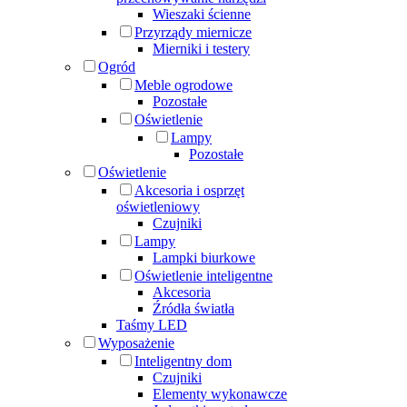
Wieszaki ścienne
Przyrządy miernicze
Mierniki i testery
Ogród
Meble ogrodowe
Pozostałe
Oświetlenie
Lampy
Pozostałe
Oświetlenie
Akcesoria i osprzęt
oświetleniowy
Czujniki
Lampy
Lampki biurkowe
Oświetlenie inteligentne
Akcesoria
Źródła światła
Taśmy LED
Wyposażenie
Inteligentny dom
Czujniki
Elementy wykonawcze