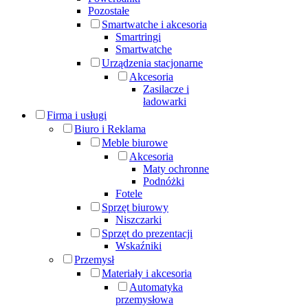
Pozostałe
Smartwatche i akcesoria
Smartringi
Smartwatche
Urządzenia stacjonarne
Akcesoria
Zasilacze i
ładowarki
Firma i usługi
Biuro i Reklama
Meble biurowe
Akcesoria
Maty ochronne
Podnóżki
Fotele
Sprzęt biurowy
Niszczarki
Sprzęt do prezentacji
Wskaźniki
Przemysł
Materiały i akcesoria
Automatyka
przemysłowa