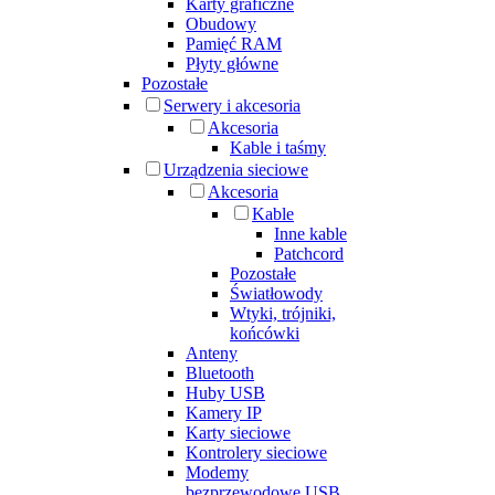
Karty graficzne
Obudowy
Pamięć RAM
Płyty główne
Pozostałe
Serwery i akcesoria
Akcesoria
Kable i taśmy
Urządzenia sieciowe
Akcesoria
Kable
Inne kable
Patchcord
Pozostałe
Światłowody
Wtyki, trójniki,
końcówki
Anteny
Bluetooth
Huby USB
Kamery IP
Karty sieciowe
Kontrolery sieciowe
Modemy
bezprzewodowe USB