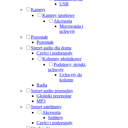
USB
Kamery
Kamery sportowe
Akcesoria
Mocowania i
uchwyty
Pozostałe
Pozostałe
Sprzęt audio dla domu
Części i podzespoły
Kolumny głośnikowe
Podstawy, stojaki,
uchwyty
Uchwyty do
kolumn
Radia
Sprzęt audio przenośny
Głośniki przenośne
MP3
Sprzęt satelitarny
Akcesoria
Splittery
Części i podzespoły