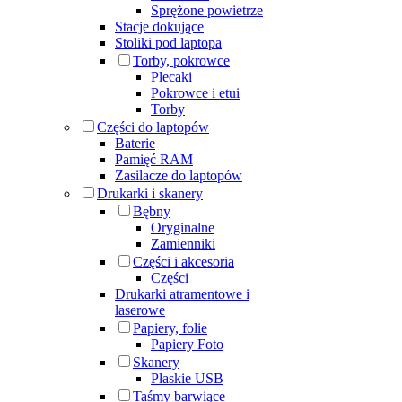
Sprężone powietrze
Stacje dokujące
Stoliki pod laptopa
Torby, pokrowce
Plecaki
Pokrowce i etui
Torby
Części do laptopów
Baterie
Pamięć RAM
Zasilacze do laptopów
Drukarki i skanery
Bębny
Oryginalne
Zamienniki
Części i akcesoria
Części
Drukarki atramentowe i
laserowe
Papiery, folie
Papiery Foto
Skanery
Płaskie USB
Taśmy barwiące