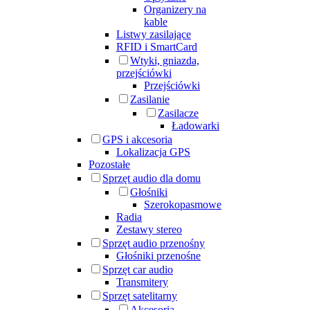
Organizery na
kable
Listwy zasilające
RFID i SmartCard
Wtyki, gniazda,
przejściówki
Przejściówki
Zasilanie
Zasilacze
Ładowarki
GPS i akcesoria
Lokalizacja GPS
Pozostałe
Sprzęt audio dla domu
Głośniki
Szerokopasmowe
Radia
Zestawy stereo
Sprzęt audio przenośny
Głośniki przenośne
Sprzęt car audio
Transmitery
Sprzęt satelitarny
Akcesoria