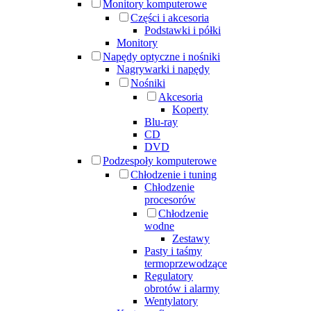
Monitory komputerowe
Części i akcesoria
Podstawki i półki
Monitory
Napędy optyczne i nośniki
Nagrywarki i napędy
Nośniki
Akcesoria
Koperty
Blu-ray
CD
DVD
Podzespoły komputerowe
Chłodzenie i tuning
Chłodzenie
procesorów
Chłodzenie
wodne
Zestawy
Pasty i taśmy
termoprzewodzące
Regulatory
obrotów i alarmy
Wentylatory