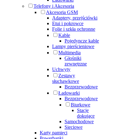
Telefony i Akcesoria
Akcesoria GSM
Adaptery, przejściówki
Etui i pokrowce
Folie i szkła ochronne
Kable
Pojedyncze kable
Lampy pierścieniowe
Multimedia
Głośniki
zewnętrzne
Uchwyty
Zestawy
słuchawkowe
Bezprzewodowe
Ładowarki
Bezprzewodowe
Biurkowe
Stacje
dokujące
Samochodowe
Sieciowe
Karty pamięci
Powerbanki