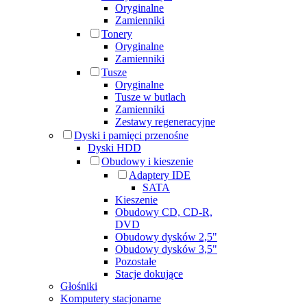
Oryginalne
Zamienniki
Tonery
Oryginalne
Zamienniki
Tusze
Oryginalne
Tusze w butlach
Zamienniki
Zestawy regeneracyjne
Dyski i pamięci przenośne
Dyski HDD
Obudowy i kieszenie
Adaptery IDE
SATA
Kieszenie
Obudowy CD, CD-R,
DVD
Obudowy dysków 2,5"
Obudowy dysków 3,5"
Pozostałe
Stacje dokujące
Głośniki
Komputery stacjonarne