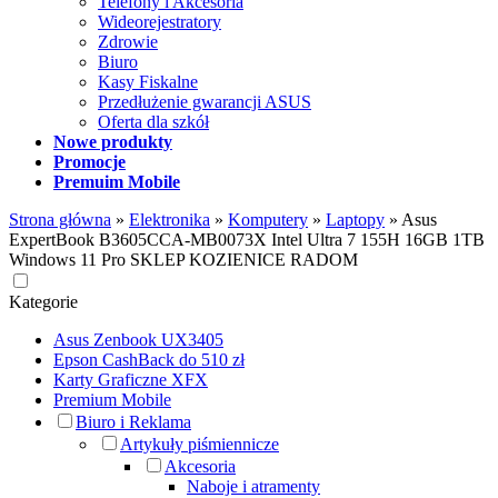
Telefony i Akcesoria
Wideorejestratory
Zdrowie
Biuro
Kasy Fiskalne
Przedłużenie gwarancji ASUS
Oferta dla szkół
Nowe produkty
Promocje
Premuim Mobile
Strona główna
»
Elektronika
»
Komputery
»
Laptopy
»
Asus
ExpertBook B3605CCA-MB0073X Intel Ultra 7 155H 16GB 1TB
Windows 11 Pro SKLEP KOZIENICE RADOM
Kategorie
Asus Zenbook UX3405
Epson CashBack do 510 zł
Karty Graficzne XFX
Premium Mobile
Biuro i Reklama
Artykuły piśmiennicze
Akcesoria
Naboje i atramenty