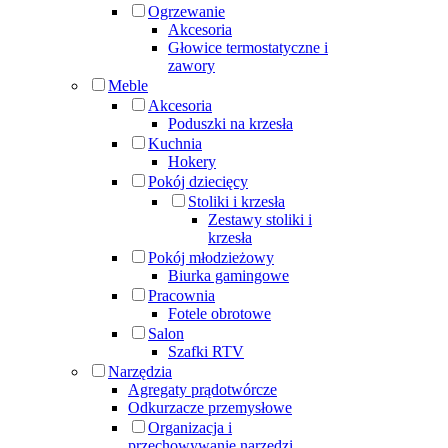
Ogrzewanie
Akcesoria
Głowice termostatyczne i
zawory
Meble
Akcesoria
Poduszki na krzesła
Kuchnia
Hokery
Pokój dziecięcy
Stoliki i krzesła
Zestawy stoliki i
krzesła
Pokój młodzieżowy
Biurka gamingowe
Pracownia
Fotele obrotowe
Salon
Szafki RTV
Narzędzia
Agregaty prądotwórcze
Odkurzacze przemysłowe
Organizacja i
przechowywanie narzędzi