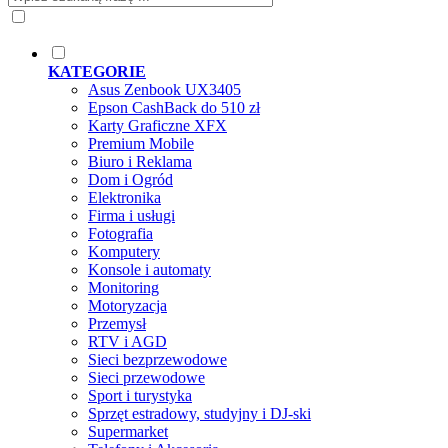
KATEGORIE
Asus Zenbook UX3405
Epson CashBack do 510 zł
Karty Graficzne XFX
Premium Mobile
Biuro i Reklama
Dom i Ogród
Elektronika
Firma i usługi
Fotografia
Komputery
Konsole i automaty
Monitoring
Motoryzacja
Przemysł
RTV i AGD
Sieci bezprzewodowe
Sieci przewodowe
Sport i turystyka
Sprzęt estradowy, studyjny i DJ-ski
Supermarket