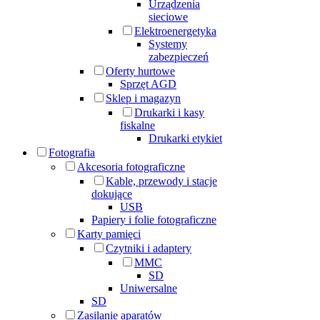
Urządzenia
sieciowe
Elektroenergetyka
Systemy
zabezpieczeń
Oferty hurtowe
Sprzęt AGD
Sklep i magazyn
Drukarki i kasy
fiskalne
Drukarki etykiet
Fotografia
Akcesoria fotograficzne
Kable, przewody i stacje
dokujące
USB
Papiery i folie fotograficzne
Karty pamięci
Czytniki i adaptery
MMC
SD
Uniwersalne
SD
Zasilanie aparatów