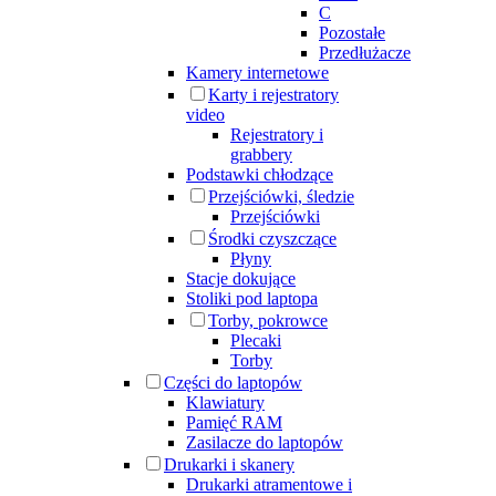
C
Pozostałe
Przedłużacze
Kamery internetowe
Karty i rejestratory
video
Rejestratory i
grabbery
Podstawki chłodzące
Przejściówki, śledzie
Przejściówki
Środki czyszczące
Płyny
Stacje dokujące
Stoliki pod laptopa
Torby, pokrowce
Plecaki
Torby
Części do laptopów
Klawiatury
Pamięć RAM
Zasilacze do laptopów
Drukarki i skanery
Drukarki atramentowe i