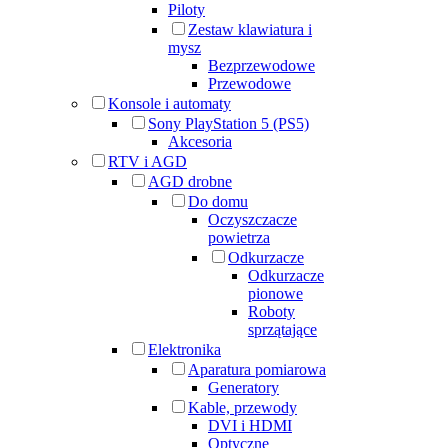
Piloty
Zestaw klawiatura i
mysz
Bezprzewodowe
Przewodowe
Konsole i automaty
Sony PlayStation 5 (PS5)
Akcesoria
RTV i AGD
AGD drobne
Do domu
Oczyszczacze
powietrza
Odkurzacze
Odkurzacze
pionowe
Roboty
sprzątające
Elektronika
Aparatura pomiarowa
Generatory
Kable, przewody
DVI i HDMI
Optyczne