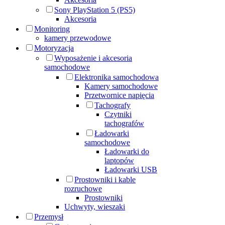
Sony PlayStation 5 (PS5)
Akcesoria
Monitoring
kamery przewodowe
Motoryzacja
Wyposażenie i akcesoria
samochodowe
Elektronika samochodowa
Kamery samochodowe
Przetwornice napięcia
Tachografy
Czytniki
tachografów
Ładowarki
samochodowe
Ładowarki do
laptopów
Ładowarki USB
Prostowniki i kable
rozruchowe
Prostowniki
Uchwyty, wieszaki
Przemysł