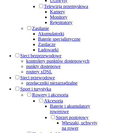
Uchwyty
Telewizja przemysłowa
Kamery
Monitory
Rejestratory
Zasilanie
Akumulatorki
Baterie specjalistyczne
Zasilacze
Ładowarki
Sieci bezprzewodowe
kontrolery punktów dostępowych
punkty dostępowe
routery xDSL
Sieci przewodowe
przełączniki niezarządzalne
Sport i turystyka
Rowery i akcesoria
Akcesoria
Baterie i akumulatory
rowerowe
Sprzęt postojowy
Wieszaki, uchwyty
na rower