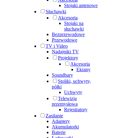
Stojaki antenowe
Słuchawki
Akcesoria
Stojaki na
słuchawki
Bezprzewodowe
Przewodowe
TV i Video
Nadajniki TV
Projektory
Akcesoria
Ekrany
Soundbary
Stoliki, uchwyty,
półki
Uchwyty
Telewizja
przemysłowa
Rejestratory
Zasilanie
Adaptery
Akumulatorki
Baterie
Ładowarki