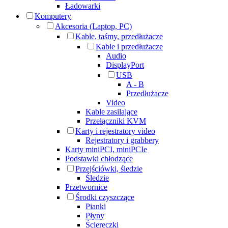
Ładowarki
Komputery
Akcesoria (Laptop, PC)
Kable, taśmy, przedłużacze
Kable i przedłużacze
Audio
DisplayPort
USB
A - B
Przedłużacze
Video
Kable zasilające
Przełączniki KVM
Karty i rejestratory video
Rejestratory i grabbery
Karty miniPCI, miniPCIe
Podstawki chłodzące
Przejściówki, śledzie
Śledzie
Przetwornice
Środki czyszczące
Pianki
Płyny
Ściereczki