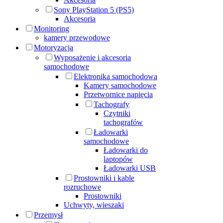
Sony PlayStation 5 (PS5)
Akcesoria
Monitoring
kamery przewodowe
Motoryzacja
Wyposażenie i akcesoria
samochodowe
Elektronika samochodowa
Kamery samochodowe
Przetwornice napięcia
Tachografy
Czytniki
tachografów
Ładowarki
samochodowe
Ładowarki do
laptopów
Ładowarki USB
Prostowniki i kable
rozruchowe
Prostowniki
Uchwyty, wieszaki
Przemysł