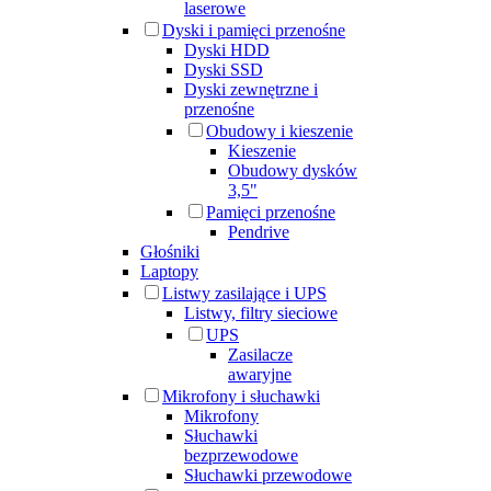
laserowe
Dyski i pamięci przenośne
Dyski HDD
Dyski SSD
Dyski zewnętrzne i
przenośne
Obudowy i kieszenie
Kieszenie
Obudowy dysków
3,5"
Pamięci przenośne
Pendrive
Głośniki
Laptopy
Listwy zasilające i UPS
Listwy, filtry sieciowe
UPS
Zasilacze
awaryjne
Mikrofony i słuchawki
Mikrofony
Słuchawki
bezprzewodowe
Słuchawki przewodowe