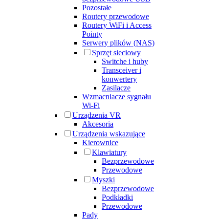
Pozostałe
Routery przewodowe
Routery WiFi i Access
Pointy
Serwery plików (NAS)
Sprzęt sieciowy
Switche i huby
Transceiver i
konwertery
Zasilacze
Wzmacniacze sygnału
Wi-Fi
Urządzenia VR
Akcesoria
Urządzenia wskazujące
Kierownice
Klawiatury
Bezprzewodowe
Przewodowe
Myszki
Bezprzewodowe
Podkładki
Przewodowe
Pady