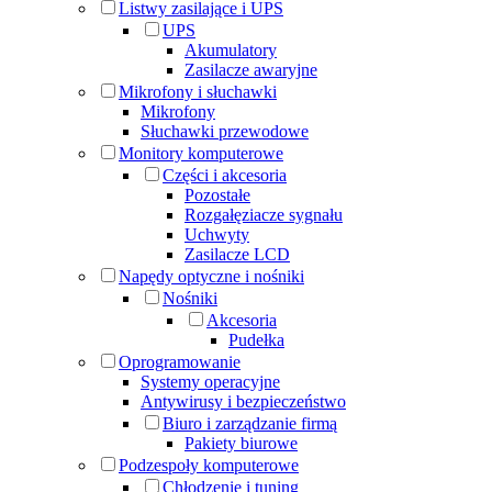
Listwy zasilające i UPS
UPS
Akumulatory
Zasilacze awaryjne
Mikrofony i słuchawki
Mikrofony
Słuchawki przewodowe
Monitory komputerowe
Części i akcesoria
Pozostałe
Rozgałęziacze sygnału
Uchwyty
Zasilacze LCD
Napędy optyczne i nośniki
Nośniki
Akcesoria
Pudełka
Oprogramowanie
Systemy operacyjne
Antywirusy i bezpieczeństwo
Biuro i zarządzanie firmą
Pakiety biurowe
Podzespoły komputerowe
Chłodzenie i tuning