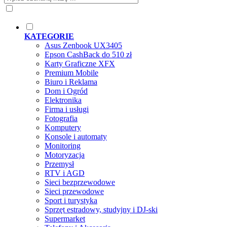
KATEGORIE
Asus Zenbook UX3405
Epson CashBack do 510 zł
Karty Graficzne XFX
Premium Mobile
Biuro i Reklama
Dom i Ogród
Elektronika
Firma i usługi
Fotografia
Komputery
Konsole i automaty
Monitoring
Motoryzacja
Przemysł
RTV i AGD
Sieci bezprzewodowe
Sieci przewodowe
Sport i turystyka
Sprzęt estradowy, studyjny i DJ-ski
Supermarket