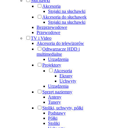
Słuchawki
Akcesoria
Stojaki na słuchawki
Akcesoria do słuchawek
Stojaki na słuchawki
Bezprzewodowe
Przewodowe
TV i Video
Akcesoria do telewizorów
Odtwarzacze HDD i
multimedialne
Urządzenia
Projektory
Akcesoria
Ekrany
Uchwyty
Urządzenia
Sprzęt naziemny
Anteny
Tunery
Stoliki, uchwyty, półki
Podstawy
Półki
Stoliki