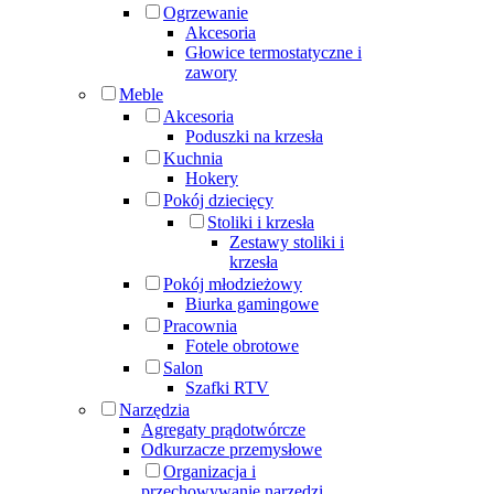
Ogrzewanie
Akcesoria
Głowice termostatyczne i
zawory
Meble
Akcesoria
Poduszki na krzesła
Kuchnia
Hokery
Pokój dziecięcy
Stoliki i krzesła
Zestawy stoliki i
krzesła
Pokój młodzieżowy
Biurka gamingowe
Pracownia
Fotele obrotowe
Salon
Szafki RTV
Narzędzia
Agregaty prądotwórcze
Odkurzacze przemysłowe
Organizacja i
przechowywanie narzędzi