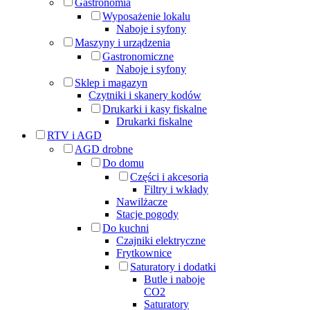
Gastronomia
Wyposażenie lokalu
Naboje i syfony
Maszyny i urządzenia
Gastronomiczne
Naboje i syfony
Sklep i magazyn
Czytniki i skanery kodów
Drukarki i kasy fiskalne
Drukarki fiskalne
RTV i AGD
AGD drobne
Do domu
Części i akcesoria
Filtry i wkłady
Nawilżacze
Stacje pogody
Do kuchni
Czajniki elektryczne
Frytkownice
Saturatory i dodatki
Butle i naboje
CO2
Saturatory