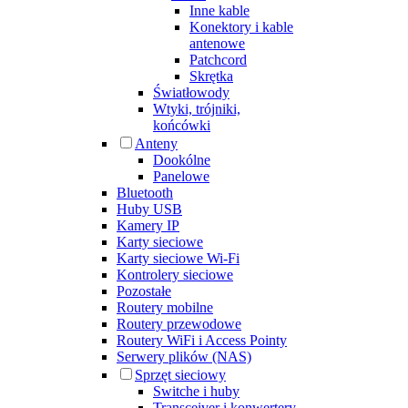
Inne kable
Konektory i kable
antenowe
Patchcord
Skrętka
Światłowody
Wtyki, trójniki,
końcówki
Anteny
Dookólne
Panelowe
Bluetooth
Huby USB
Kamery IP
Karty sieciowe
Karty sieciowe Wi-Fi
Kontrolery sieciowe
Pozostałe
Routery mobilne
Routery przewodowe
Routery WiFi i Access Pointy
Serwery plików (NAS)
Sprzęt sieciowy
Switche i huby
Transceiver i konwertery