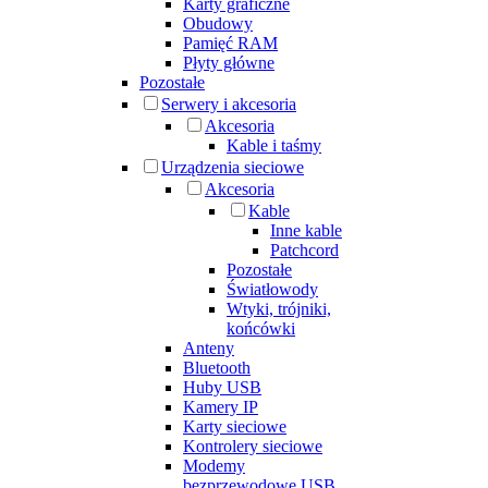
Karty graficzne
Obudowy
Pamięć RAM
Płyty główne
Pozostałe
Serwery i akcesoria
Akcesoria
Kable i taśmy
Urządzenia sieciowe
Akcesoria
Kable
Inne kable
Patchcord
Pozostałe
Światłowody
Wtyki, trójniki,
końcówki
Anteny
Bluetooth
Huby USB
Kamery IP
Karty sieciowe
Kontrolery sieciowe
Modemy
bezprzewodowe USB