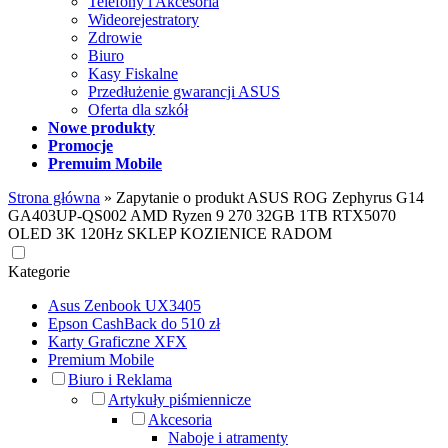
Telefony i Akcesoria
Wideorejestratory
Zdrowie
Biuro
Kasy Fiskalne
Przedłużenie gwarancji ASUS
Oferta dla szkół
Nowe produkty
Promocje
Premuim Mobile
Strona główna
»
Zapytanie o produkt ASUS ROG Zephyrus G14
GA403UP-QS002 AMD Ryzen 9 270 32GB 1TB RTX5070
OLED 3K 120Hz SKLEP KOZIENICE RADOM
Kategorie
Asus Zenbook UX3405
Epson CashBack do 510 zł
Karty Graficzne XFX
Premium Mobile
Biuro i Reklama
Artykuły piśmiennicze
Akcesoria
Naboje i atramenty