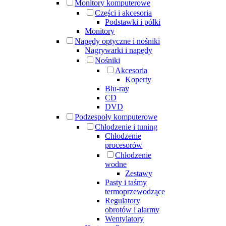
Monitory komputerowe
Części i akcesoria
Podstawki i półki
Monitory
Napędy optyczne i nośniki
Nagrywarki i napędy
Nośniki
Akcesoria
Koperty
Blu-ray
CD
DVD
Podzespoły komputerowe
Chłodzenie i tuning
Chłodzenie
procesorów
Chłodzenie
wodne
Zestawy
Pasty i taśmy
termoprzewodzące
Regulatory
obrotów i alarmy
Wentylatory