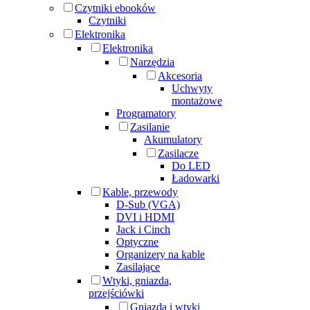
Czytniki ebooków
Czytniki
Elektronika
Elektronika
Narzędzia
Akcesoria
Uchwyty
montażowe
Programatory
Zasilanie
Akumulatory
Zasilacze
Do LED
Ładowarki
Kable, przewody
D-Sub (VGA)
DVI i HDMI
Jack i Cinch
Optyczne
Organizery na kable
Zasilające
Wtyki, gniazda,
przejściówki
Gniazda i wtyki