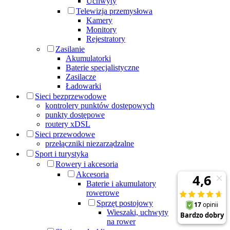
Uchwyty
Telewizja przemysłowa
Kamery
Monitory
Rejestratory
Zasilanie
Akumulatorki
Baterie specjalistyczne
Zasilacze
Ładowarki
Sieci bezprzewodowe
kontrolery punktów dostępowych
punkty dostępowe
routery xDSL
Sieci przewodowe
przełączniki niezarządzalne
Sport i turystyka
Rowery i akcesoria
Akcesoria
Baterie i akumulatory
rowerowe
Sprzęt postojowy
Wieszaki, uchwyty
na rower