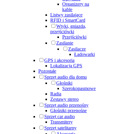
Organizery na
kable
Listwy zasilające
RFID i SmartCard
Wtyki, gniazda,
przejściówki
Przejściówki
Zasilanie
Zasilacze
Ładowarki
GPS i akcesoria
Lokalizacja GPS
Pozostałe
Sprzęt audio dla domu
Głośniki
Szerokopasmowe
Radia
Zestawy stereo
Sprzęt audio przenośny
Głośniki przenośne
Sprzęt car audio
Transmitery
Sprzęt satelitarny
Akcesoria