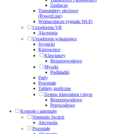
Zasilacze
Transmitery sieciowe
(PowerLine)
Wzmacniacze sygnału Wi-Fi
Urządzenia VR
Akcesoria
Urządzenia wskazujące
Joysticki
Kierownice
Klawiatury
Bezprzewodowe
Myszki
Podkładki
Pady
Pozostałe
Tablety graficzne
Zestaw klawiatura i mysz
Bezprzewodowe
Przewodowe
Konsole i automaty
Nintendo Switch
Akcesoria
Pozostałe
Akcesoria