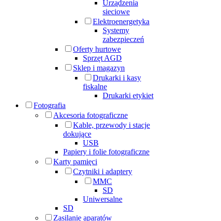
Urządzenia
sieciowe
Elektroenergetyka
Systemy
zabezpieczeń
Oferty hurtowe
Sprzęt AGD
Sklep i magazyn
Drukarki i kasy
fiskalne
Drukarki etykiet
Fotografia
Akcesoria fotograficzne
Kable, przewody i stacje
dokujące
USB
Papiery i folie fotograficzne
Karty pamięci
Czytniki i adaptery
MMC
SD
Uniwersalne
SD
Zasilanie aparatów