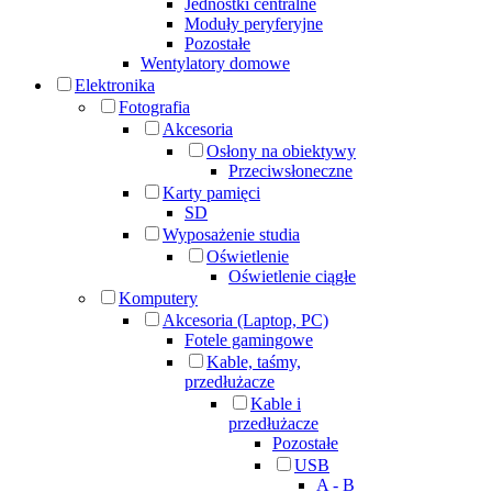
Jednostki centralne
Moduły peryferyjne
Pozostałe
Wentylatory domowe
Elektronika
Fotografia
Akcesoria
Osłony na obiektywy
Przeciwsłoneczne
Karty pamięci
SD
Wyposażenie studia
Oświetlenie
Oświetlenie ciągłe
Komputery
Akcesoria (Laptop, PC)
Fotele gamingowe
Kable, taśmy,
przedłużacze
Kable i
przedłużacze
Pozostałe
USB
A - B