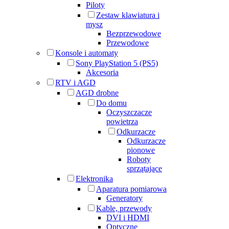
Piloty
Zestaw klawiatura i
mysz
Bezprzewodowe
Przewodowe
Konsole i automaty
Sony PlayStation 5 (PS5)
Akcesoria
RTV i AGD
AGD drobne
Do domu
Oczyszczacze
powietrza
Odkurzacze
Odkurzacze
pionowe
Roboty
sprzątające
Elektronika
Aparatura pomiarowa
Generatory
Kable, przewody
DVI i HDMI
Optyczne