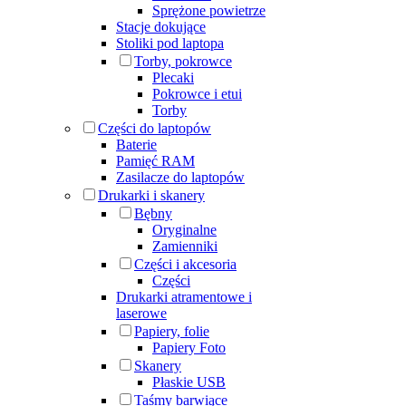
Sprężone powietrze
Stacje dokujące
Stoliki pod laptopa
Torby, pokrowce
Plecaki
Pokrowce i etui
Torby
Części do laptopów
Baterie
Pamięć RAM
Zasilacze do laptopów
Drukarki i skanery
Bębny
Oryginalne
Zamienniki
Części i akcesoria
Części
Drukarki atramentowe i
laserowe
Papiery, folie
Papiery Foto
Skanery
Płaskie USB
Taśmy barwiące