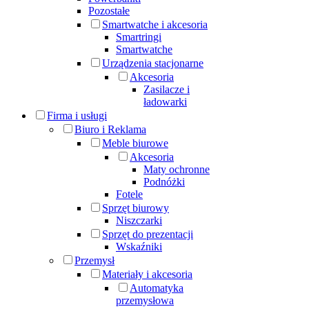
Pozostałe
Smartwatche i akcesoria
Smartringi
Smartwatche
Urządzenia stacjonarne
Akcesoria
Zasilacze i
ładowarki
Firma i usługi
Biuro i Reklama
Meble biurowe
Akcesoria
Maty ochronne
Podnóżki
Fotele
Sprzęt biurowy
Niszczarki
Sprzęt do prezentacji
Wskaźniki
Przemysł
Materiały i akcesoria
Automatyka
przemysłowa