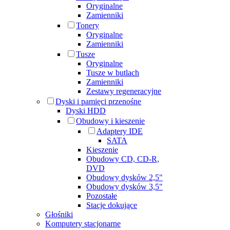
Oryginalne
Zamienniki
Tonery
Oryginalne
Zamienniki
Tusze
Oryginalne
Tusze w butlach
Zamienniki
Zestawy regeneracyjne
Dyski i pamięci przenośne
Dyski HDD
Obudowy i kieszenie
Adaptery IDE
SATA
Kieszenie
Obudowy CD, CD-R,
DVD
Obudowy dysków 2,5"
Obudowy dysków 3,5"
Pozostałe
Stacje dokujące
Głośniki
Komputery stacjonarne