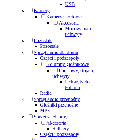
USB
Kamery
Kamery sportowe
Akcesoria
Mocowania i
uchwyty
Pozostałe
Pozostałe
Sprzęt audio dla domu
Części i podzespoły
Kolumny głośnikowe
Podstawy, stojaki,
uchwyty
Uchwyty do
kolumn
Radia
Sprzęt audio przenośny
Głośniki przenośne
MP3
Sprzęt satelitarny
Akcesoria
Splittery
Części i podzespoły