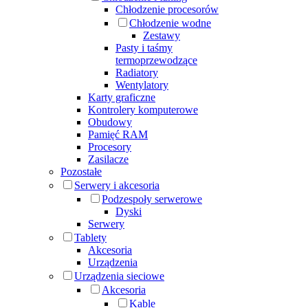
Chłodzenie procesorów
Chłodzenie wodne
Zestawy
Pasty i taśmy
termoprzewodzące
Radiatory
Wentylatory
Karty graficzne
Kontrolery komputerowe
Obudowy
Pamięć RAM
Procesory
Zasilacze
Pozostałe
Serwery i akcesoria
Podzespoły serwerowe
Dyski
Serwery
Tablety
Akcesoria
Urządzenia
Urządzenia sieciowe
Akcesoria
Kable