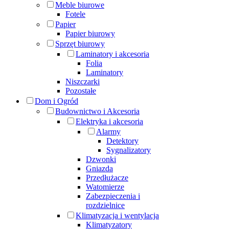
Meble biurowe
Fotele
Papier
Papier biurowy
Sprzęt biurowy
Laminatory i akcesoria
Folia
Laminatory
Niszczarki
Pozostałe
Dom i Ogród
Budownictwo i Akcesoria
Elektryka i akcesoria
Alarmy
Detektory
Sygnalizatory
Dzwonki
Gniazda
Przedłużacze
Watomierze
Zabezpieczenia i
rozdzielnice
Klimatyzacja i wentylacja
Klimatyzatory