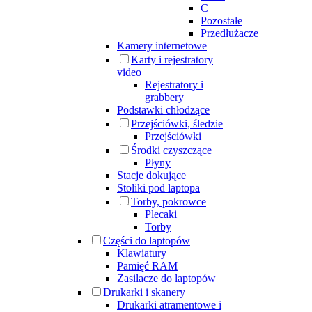
C
Pozostałe
Przedłużacze
Kamery internetowe
Karty i rejestratory
video
Rejestratory i
grabbery
Podstawki chłodzące
Przejściówki, śledzie
Przejściówki
Środki czyszczące
Płyny
Stacje dokujące
Stoliki pod laptopa
Torby, pokrowce
Plecaki
Torby
Części do laptopów
Klawiatury
Pamięć RAM
Zasilacze do laptopów
Drukarki i skanery
Drukarki atramentowe i