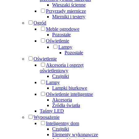
Wieszaki ścienne
Przyrządy miernicze
Mierniki i testery
Ogród
Meble ogrodowe
Pozostałe
Oświetlenie
Lampy
Pozostałe
Oświetlenie
Akcesoria i osprzęt
oświetleniowy
Czujniki
Lampy
Lampki biurkowe
Oświetlenie inteligentne
Akcesoria
Źródła światła
Taśmy LED
Wyposażenie
Inteligentny dom
Czujniki
Elementy wykonawcze