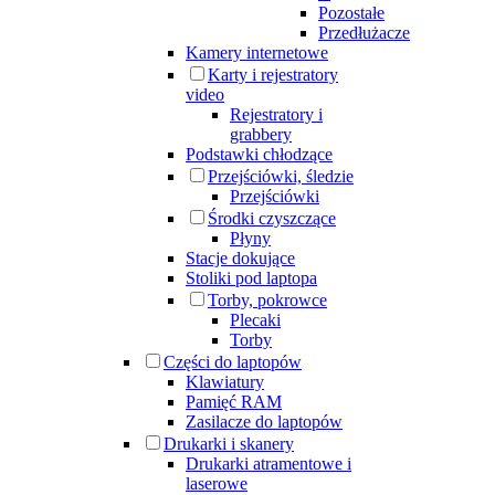
Pozostałe
Przedłużacze
Kamery internetowe
Karty i rejestratory
video
Rejestratory i
grabbery
Podstawki chłodzące
Przejściówki, śledzie
Przejściówki
Środki czyszczące
Płyny
Stacje dokujące
Stoliki pod laptopa
Torby, pokrowce
Plecaki
Torby
Części do laptopów
Klawiatury
Pamięć RAM
Zasilacze do laptopów
Drukarki i skanery
Drukarki atramentowe i
laserowe