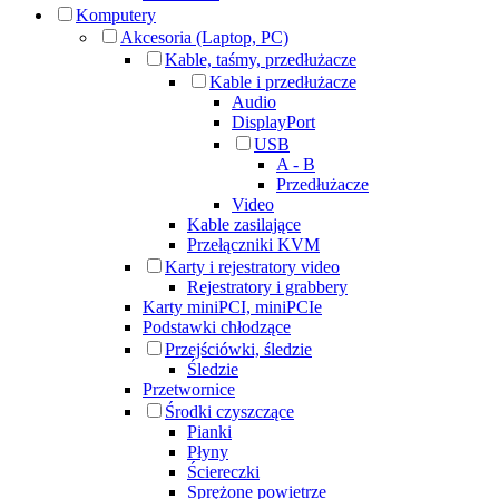
Komputery
Akcesoria (Laptop, PC)
Kable, taśmy, przedłużacze
Kable i przedłużacze
Audio
DisplayPort
USB
A - B
Przedłużacze
Video
Kable zasilające
Przełączniki KVM
Karty i rejestratory video
Rejestratory i grabbery
Karty miniPCI, miniPCIe
Podstawki chłodzące
Przejściówki, śledzie
Śledzie
Przetwornice
Środki czyszczące
Pianki
Płyny
Ściereczki
Sprężone powietrze