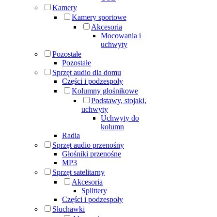
Kamery
Kamery sportowe
Akcesoria
Mocowania i
uchwyty
Pozostałe
Pozostałe
Sprzęt audio dla domu
Części i podzespoły
Kolumny głośnikowe
Podstawy, stojaki,
uchwyty
Uchwyty do
kolumn
Radia
Sprzęt audio przenośny
Głośniki przenośne
MP3
Sprzęt satelitarny
Akcesoria
Splittery
Części i podzespoły
Słuchawki