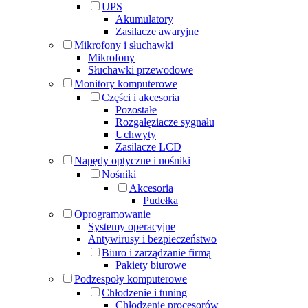
UPS
Akumulatory
Zasilacze awaryjne
Mikrofony i słuchawki
Mikrofony
Słuchawki przewodowe
Monitory komputerowe
Części i akcesoria
Pozostałe
Rozgałęziacze sygnału
Uchwyty
Zasilacze LCD
Napędy optyczne i nośniki
Nośniki
Akcesoria
Pudełka
Oprogramowanie
Systemy operacyjne
Antywirusy i bezpieczeństwo
Biuro i zarządzanie firmą
Pakiety biurowe
Podzespoły komputerowe
Chłodzenie i tuning
Chłodzenie procesorów