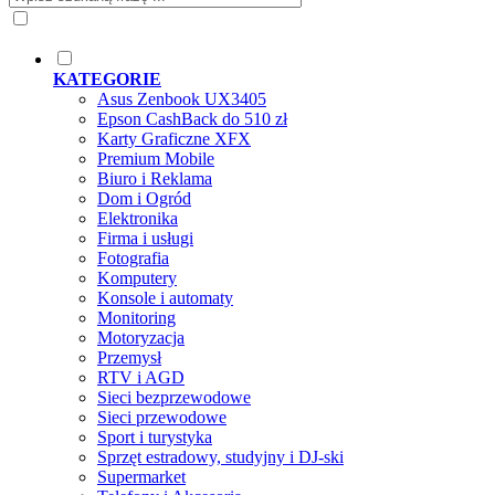
KATEGORIE
Asus Zenbook UX3405
Epson CashBack do 510 zł
Karty Graficzne XFX
Premium Mobile
Biuro i Reklama
Dom i Ogród
Elektronika
Firma i usługi
Fotografia
Komputery
Konsole i automaty
Monitoring
Motoryzacja
Przemysł
RTV i AGD
Sieci bezprzewodowe
Sieci przewodowe
Sport i turystyka
Sprzęt estradowy, studyjny i DJ-ski
Supermarket