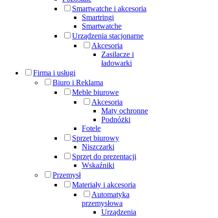
Smartwatche i akcesoria
Smartringi
Smartwatche
Urządzenia stacjonarne
Akcesoria
Zasilacze i
ładowarki
Firma i usługi
Biuro i Reklama
Meble biurowe
Akcesoria
Maty ochronne
Podnóżki
Fotele
Sprzęt biurowy
Niszczarki
Sprzęt do prezentacji
Wskaźniki
Przemysł
Materiały i akcesoria
Automatyka
przemysłowa
Urządzenia