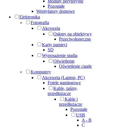
Moduły peryferyjne
Pozostałe
Wentylatory domowe
Elektronika
Fotografia
Akcesoria
Osłony na obiektywy
Przeciwsłoneczne
Karty pamięci
SD
Wyposażenie studia
Oświetlenie
Oświetlenie ciągłe
Komputery
Akcesoria (Laptop, PC)
Fotele gamingowe
Kable, taśmy,
przedłużacze
Kable i
przedłużacze
Pozostałe
USB
A - B
C