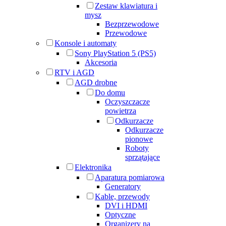
Zestaw klawiatura i
mysz
Bezprzewodowe
Przewodowe
Konsole i automaty
Sony PlayStation 5 (PS5)
Akcesoria
RTV i AGD
AGD drobne
Do domu
Oczyszczacze
powietrza
Odkurzacze
Odkurzacze
pionowe
Roboty
sprzątające
Elektronika
Aparatura pomiarowa
Generatory
Kable, przewody
DVI i HDMI
Optyczne
Organizery na