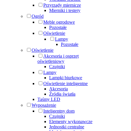
Przyrządy miernicze
Mierniki i testery
Ogród
Meble ogrodowe
Pozostałe
Oświetlenie
Lampy
Pozostałe
Oświetlenie
Akcesoria i osprzęt
oświetleniowy
Czujniki
Lampy
Lampki biurkowe
Oświetlenie inteligentne
Akcesoria
Źródła światła
Taśmy LED
Wyposażenie
Inteligentny dom
Czujniki
Elementy wykonawcze
Jednostki centralne