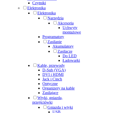
Czytniki
Elektronika
Elektronika
Narzędzia
Akcesoria
Uchwyty
montażowe
Programatory
Zasilanie
Akumulatory
Zasilacze
Do LED
Ładowarki
Kable, przewody
D-Sub (VGA)
DVI i HDMI
Jack i Cinch
Optyczne
Organizery na kable
Zasilające
Wtyki, gniazda,
przejściówki
Gniazda i wtyki
USB