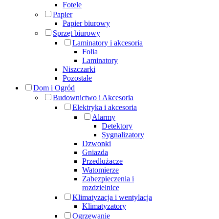
Fotele
Papier
Papier biurowy
Sprzęt biurowy
Laminatory i akcesoria
Folia
Laminatory
Niszczarki
Pozostałe
Dom i Ogród
Budownictwo i Akcesoria
Elektryka i akcesoria
Alarmy
Detektory
Sygnalizatory
Dzwonki
Gniazda
Przedłużacze
Watomierze
Zabezpieczenia i
rozdzielnice
Klimatyzacja i wentylacja
Klimatyzatory
Ogrzewanie