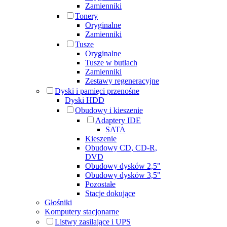
Zamienniki
Tonery
Oryginalne
Zamienniki
Tusze
Oryginalne
Tusze w butlach
Zamienniki
Zestawy regeneracyjne
Dyski i pamięci przenośne
Dyski HDD
Obudowy i kieszenie
Adaptery IDE
SATA
Kieszenie
Obudowy CD, CD-R,
DVD
Obudowy dysków 2,5"
Obudowy dysków 3,5"
Pozostałe
Stacje dokujące
Głośniki
Komputery stacjonarne
Listwy zasilające i UPS