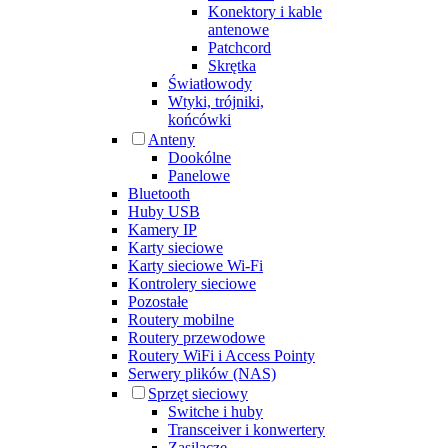
Konektory i kable
antenowe
Patchcord
Skrętka
Światłowody
Wtyki, trójniki,
końcówki
Anteny
Dookólne
Panelowe
Bluetooth
Huby USB
Kamery IP
Karty sieciowe
Karty sieciowe Wi-Fi
Kontrolery sieciowe
Pozostałe
Routery mobilne
Routery przewodowe
Routery WiFi i Access Pointy
Serwery plików (NAS)
Sprzęt sieciowy
Switche i huby
Transceiver i konwertery
Zasilacze