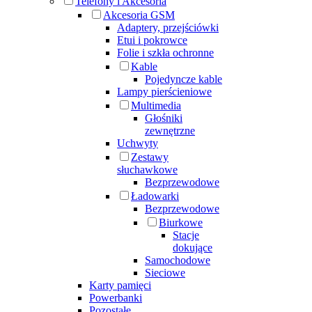
Telefony i Akcesoria
Akcesoria GSM
Adaptery, przejściówki
Etui i pokrowce
Folie i szkła ochronne
Kable
Pojedyncze kable
Lampy pierścieniowe
Multimedia
Głośniki
zewnętrzne
Uchwyty
Zestawy
słuchawkowe
Bezprzewodowe
Ładowarki
Bezprzewodowe
Biurkowe
Stacje
dokujące
Samochodowe
Sieciowe
Karty pamięci
Powerbanki
Pozostałe