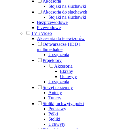
Akcesoria
Stojaki na słuchawki
Akcesoria do słuchawek
Stojaki na słuchawki
Bezprzewodowe
Przewodowe
TV i Video
Akcesoria do telewizorów
Odtwarzacze HDD i
multimedialne
Urządzenia
Projektory
Akcesoria
Ekrany
Uchwyty
Urządzenia
Sprzęt naziemny
Anteny
Tunery
Stoliki, uchwyty, półki
Podstawy
Półki
Stoliki
Uchwyty