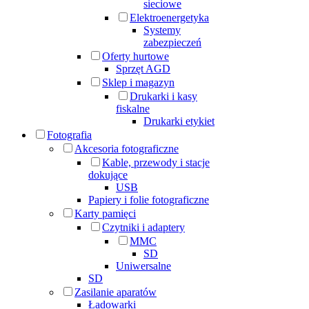
sieciowe
Elektroenergetyka
Systemy
zabezpieczeń
Oferty hurtowe
Sprzęt AGD
Sklep i magazyn
Drukarki i kasy
fiskalne
Drukarki etykiet
Fotografia
Akcesoria fotograficzne
Kable, przewody i stacje
dokujące
USB
Papiery i folie fotograficzne
Karty pamięci
Czytniki i adaptery
MMC
SD
Uniwersalne
SD
Zasilanie aparatów
Ładowarki