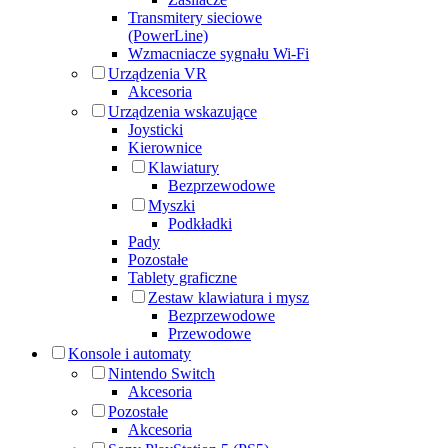
Transmitery sieciowe
(PowerLine)
Wzmacniacze sygnału Wi-Fi
Urządzenia VR
Akcesoria
Urządzenia wskazujące
Joysticki
Kierownice
Klawiatury
Bezprzewodowe
Myszki
Podkładki
Pady
Pozostałe
Tablety graficzne
Zestaw klawiatura i mysz
Bezprzewodowe
Przewodowe
Konsole i automaty
Nintendo Switch
Akcesoria
Pozostałe
Akcesoria