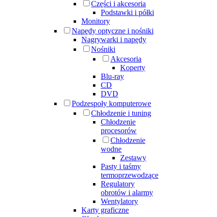
Części i akcesoria
Podstawki i półki
Monitory
Napędy optyczne i nośniki
Nagrywarki i napędy
Nośniki
Akcesoria
Koperty
Blu-ray
CD
DVD
Podzespoły komputerowe
Chłodzenie i tuning
Chłodzenie
procesorów
Chłodzenie
wodne
Zestawy
Pasty i taśmy
termoprzewodzące
Regulatory
obrotów i alarmy
Wentylatory
Karty graficzne