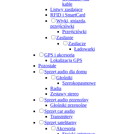
kable
Listwy zasilające
RFID i SmartCard
Wtyki, gniazda,
przejściówki
Przejściówki
Zasilanie
Zasilacze
Ładowarki
GPS i akcesoria
Lokalizacja GPS
Pozostałe
Sprzęt audio dla domu
Głośniki
Szerokopasmowe
Radia
Zestawy stereo
Sprzęt audio przenośny
Głośniki przenośne
Sprzęt car audio
Transmitery
Sprzęt satelitarny
Akcesoria
Stojaki antenowe