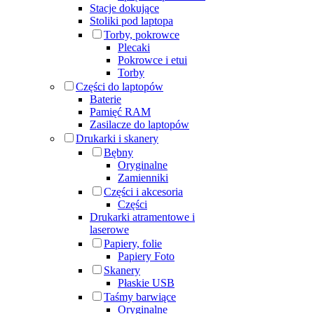
Stacje dokujące
Stoliki pod laptopa
Torby, pokrowce
Plecaki
Pokrowce i etui
Torby
Części do laptopów
Baterie
Pamięć RAM
Zasilacze do laptopów
Drukarki i skanery
Bębny
Oryginalne
Zamienniki
Części i akcesoria
Części
Drukarki atramentowe i
laserowe
Papiery, folie
Papiery Foto
Skanery
Płaskie USB
Taśmy barwiące
Oryginalne