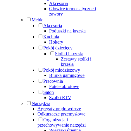
Akcesoria
Głowice termostatyczne i
zawory
Meble
Akcesoria
Poduszki na krzesła
Kuchnia
Hokery
Pokój dziecięcy
Stoliki i krzesła
Zestawy stoliki i
krzesła
Pokój młodzieżowy
Biurka gamingowe
Pracownia
Fotele obrotowe
Salon
Szafki RTV
Narzędzia
Agregaty prądotwórcze
Odkurzacze przemysłowe
Organizacja i
przechowywanie narzędzi
Wieszaki ścienne