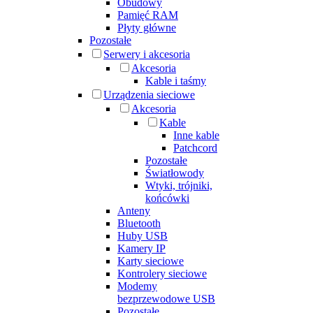
Obudowy
Pamięć RAM
Płyty główne
Pozostałe
Serwery i akcesoria
Akcesoria
Kable i taśmy
Urządzenia sieciowe
Akcesoria
Kable
Inne kable
Patchcord
Pozostałe
Światłowody
Wtyki, trójniki,
końcówki
Anteny
Bluetooth
Huby USB
Kamery IP
Karty sieciowe
Kontrolery sieciowe
Modemy
bezprzewodowe USB
Pozostałe