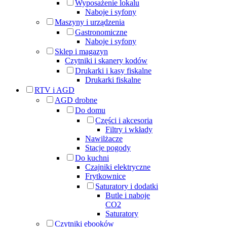
Wyposażenie lokalu
Naboje i syfony
Maszyny i urządzenia
Gastronomiczne
Naboje i syfony
Sklep i magazyn
Czytniki i skanery kodów
Drukarki i kasy fiskalne
Drukarki fiskalne
RTV i AGD
AGD drobne
Do domu
Części i akcesoria
Filtry i wkłady
Nawilżacze
Stacje pogody
Do kuchni
Czajniki elektryczne
Frytkownice
Saturatory i dodatki
Butle i naboje
CO2
Saturatory
Czytniki ebooków