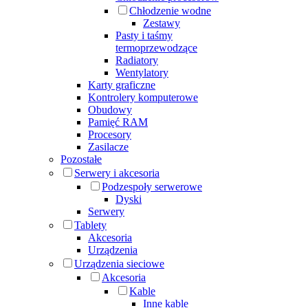
Chłodzenie wodne
Zestawy
Pasty i taśmy
termoprzewodzące
Radiatory
Wentylatory
Karty graficzne
Kontrolery komputerowe
Obudowy
Pamięć RAM
Procesory
Zasilacze
Pozostałe
Serwery i akcesoria
Podzespoły serwerowe
Dyski
Serwery
Tablety
Akcesoria
Urządzenia
Urządzenia sieciowe
Akcesoria
Kable
Inne kable