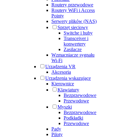
Routery przewodowe
Routery WiFi i Access
Pointy
Serwery plików (NAS)
Sprzęt sieciowy
Switche i huby
Transceiver i
konwertery
Zasilacze
Wzmacniacze sygnału
Wi-Fi
Urządzenia VR
Akcesoria
Urządzenia wskazujące
Kierownice
Klawiatury
Bezprzewodowe
Przewodowe
Myszki
Bezprzewodowe
Podkładki
Przewodowe
Pady
Piloty