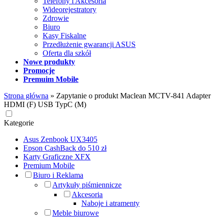
Telefony i Akcesoria
Wideorejestratory
Zdrowie
Biuro
Kasy Fiskalne
Przedłużenie gwarancji ASUS
Oferta dla szkół
Nowe produkty
Promocje
Premuim Mobile
Strona główna
»
Zapytanie o produkt Maclean MCTV-841 Adapter
HDMI (F) USB TypC (M)
Kategorie
Asus Zenbook UX3405
Epson CashBack do 510 zł
Karty Graficzne XFX
Premium Mobile
Biuro i Reklama
Artykuły piśmiennicze
Akcesoria
Naboje i atramenty
Meble biurowe