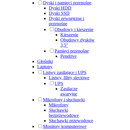
Dyski i pamięci przenośne
Dyski HDD
Dyski SSD
Dyski zewnętrzne i
przenośne
Obudowy i kieszenie
Kieszenie
Obudowy dysków
3,5"
Pamięci przenośne
Pendrive
Głośniki
Laptopy
Listwy zasilające i UPS
Listwy, filtry sieciowe
UPS
Zasilacze
awaryjne
Mikrofony i słuchawki
Mikrofony
Słuchawki
bezprzewodowe
Słuchawki przewodowe
Monitory komputerowe