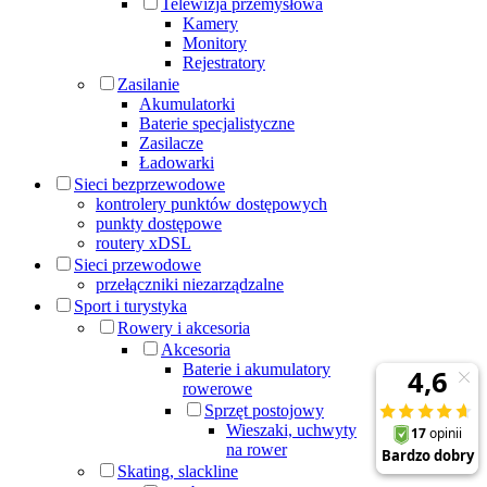
Telewizja przemysłowa
Kamery
Monitory
Rejestratory
Zasilanie
Akumulatorki
Baterie specjalistyczne
Zasilacze
Ładowarki
Sieci bezprzewodowe
kontrolery punktów dostępowych
punkty dostępowe
routery xDSL
Sieci przewodowe
przełączniki niezarządzalne
Sport i turystyka
Rowery i akcesoria
Akcesoria
Baterie i akumulatory
rowerowe
Sprzęt postojowy
Wieszaki, uchwyty
na rower
Skating, slackline