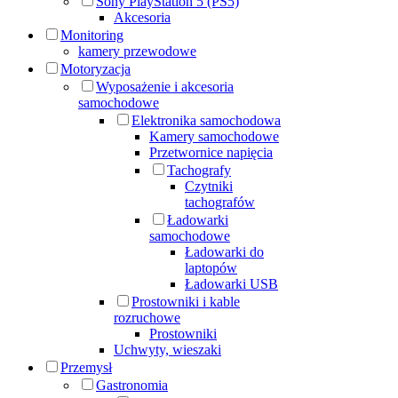
Sony PlayStation 5 (PS5)
Akcesoria
Monitoring
kamery przewodowe
Motoryzacja
Wyposażenie i akcesoria
samochodowe
Elektronika samochodowa
Kamery samochodowe
Przetwornice napięcia
Tachografy
Czytniki
tachografów
Ładowarki
samochodowe
Ładowarki do
laptopów
Ładowarki USB
Prostowniki i kable
rozruchowe
Prostowniki
Uchwyty, wieszaki
Przemysł
Gastronomia