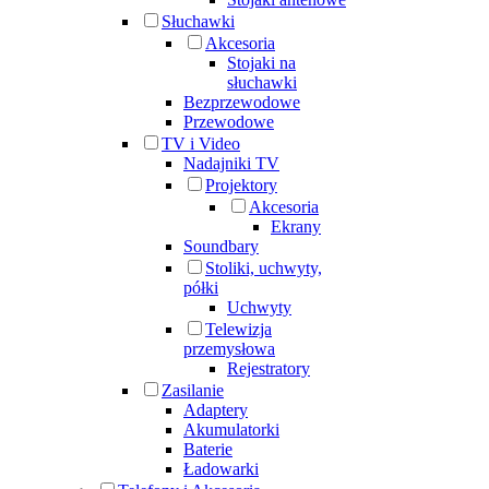
Słuchawki
Akcesoria
Stojaki na
słuchawki
Bezprzewodowe
Przewodowe
TV i Video
Nadajniki TV
Projektory
Akcesoria
Ekrany
Soundbary
Stoliki, uchwyty,
półki
Uchwyty
Telewizja
przemysłowa
Rejestratory
Zasilanie
Adaptery
Akumulatorki
Baterie
Ładowarki