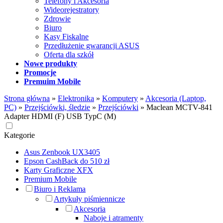
Telefony i Akcesoria
Wideorejestratory
Zdrowie
Biuro
Kasy Fiskalne
Przedłużenie gwarancji ASUS
Oferta dla szkół
Nowe produkty
Promocje
Premuim Mobile
Strona główna
»
Elektronika
»
Komputery
»
Akcesoria (Laptop,
PC)
»
Przejściówki, śledzie
»
Przejściówki
»
Maclean MCTV-841
Adapter HDMI (F) USB TypC (M)
Kategorie
Asus Zenbook UX3405
Epson CashBack do 510 zł
Karty Graficzne XFX
Premium Mobile
Biuro i Reklama
Artykuły piśmiennicze
Akcesoria
Naboje i atramenty