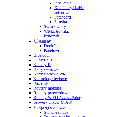
Inne kable
Konektory i kable
antenowe
Patchcord
Skrętka
Światłowody
Wtyki, trójniki,
końcówki
Anteny
Dookólne
Panelowe
Bluetooth
Huby USB
Kamery IP
Karty sieciowe
Karty sieciowe Wi-Fi
Kontrolery sieciowe
Pozostałe
Routery mobilne
Routery przewodowe
Routery WiFi i Access Pointy
Serwery plików (NAS)
Sprzęt sieciowy
Switche i huby
Transceiver i konwertery