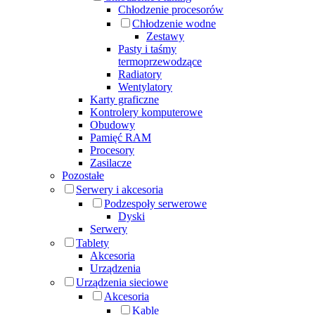
Chłodzenie procesorów
Chłodzenie wodne
Zestawy
Pasty i taśmy
termoprzewodzące
Radiatory
Wentylatory
Karty graficzne
Kontrolery komputerowe
Obudowy
Pamięć RAM
Procesory
Zasilacze
Pozostałe
Serwery i akcesoria
Podzespoły serwerowe
Dyski
Serwery
Tablety
Akcesoria
Urządzenia
Urządzenia sieciowe
Akcesoria
Kable