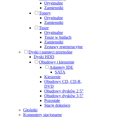
Oryginalne
Zamienniki
Tonery
Oryginalne
Zamienniki
Tusze
Oryginalne
Tusze w butlach
Zamienniki
Zestawy regeneracyjne
Dyski i pamięci przenośne
Dyski HDD
Obudowy i kieszenie
Adaptery IDE
SATA
Kieszenie
Obudowy CD, CD-R,
DVD
Obudowy dysków 2,5"
Obudowy dysków 3,5"
Pozostałe
Stacje dokujące
Głośniki
Komputery stacjonarne