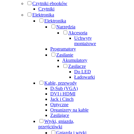
Czytniki ebooków
Czytniki
Elektronika
Elektronika
Narzędzia
Akcesoria
Uchwyty
montażowe
Programatory
Zasilanie
Akumulatory
Zasilacze
Do LED
Ładowarki
Kable, przewody
D-Sub (VGA)
DVI i HDMI
Jack i Cinch
Optyczne
Organizery na kable
Zasilające
Wtyki, gniazda,
przejściówki
Gniazda i wtyki