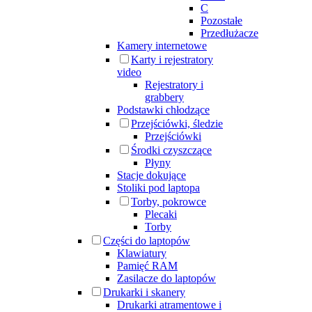
C
Pozostałe
Przedłużacze
Kamery internetowe
Karty i rejestratory
video
Rejestratory i
grabbery
Podstawki chłodzące
Przejściówki, śledzie
Przejściówki
Środki czyszczące
Płyny
Stacje dokujące
Stoliki pod laptopa
Torby, pokrowce
Plecaki
Torby
Części do laptopów
Klawiatury
Pamięć RAM
Zasilacze do laptopów
Drukarki i skanery
Drukarki atramentowe i