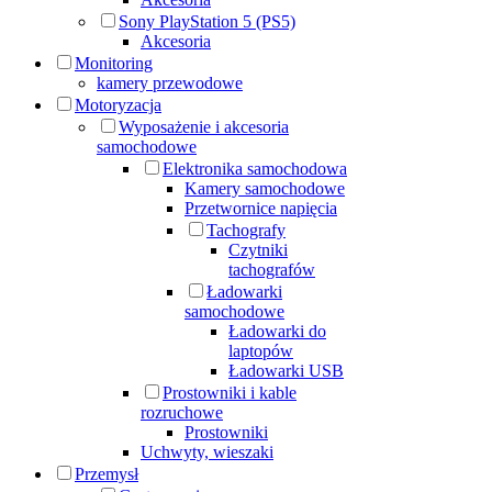
Sony PlayStation 5 (PS5)
Akcesoria
Monitoring
kamery przewodowe
Motoryzacja
Wyposażenie i akcesoria
samochodowe
Elektronika samochodowa
Kamery samochodowe
Przetwornice napięcia
Tachografy
Czytniki
tachografów
Ładowarki
samochodowe
Ładowarki do
laptopów
Ładowarki USB
Prostowniki i kable
rozruchowe
Prostowniki
Uchwyty, wieszaki
Przemysł