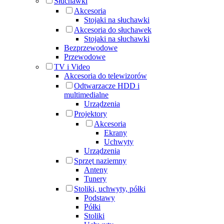
Słuchawki
Akcesoria
Stojaki na słuchawki
Akcesoria do słuchawek
Stojaki na słuchawki
Bezprzewodowe
Przewodowe
TV i Video
Akcesoria do telewizorów
Odtwarzacze HDD i
multimedialne
Urządzenia
Projektory
Akcesoria
Ekrany
Uchwyty
Urządzenia
Sprzęt naziemny
Anteny
Tunery
Stoliki, uchwyty, półki
Podstawy
Półki
Stoliki