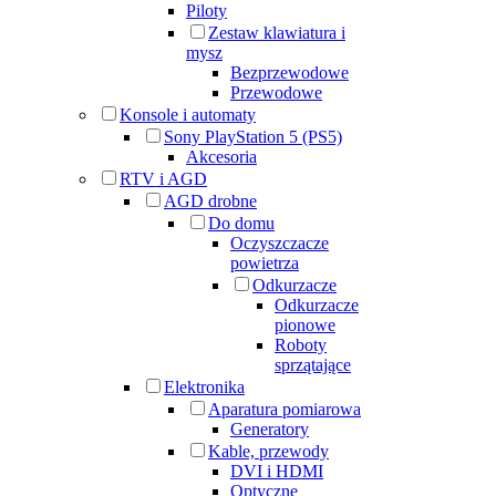
Piloty
Zestaw klawiatura i
mysz
Bezprzewodowe
Przewodowe
Konsole i automaty
Sony PlayStation 5 (PS5)
Akcesoria
RTV i AGD
AGD drobne
Do domu
Oczyszczacze
powietrza
Odkurzacze
Odkurzacze
pionowe
Roboty
sprzątające
Elektronika
Aparatura pomiarowa
Generatory
Kable, przewody
DVI i HDMI
Optyczne