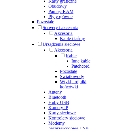
Karty graficzne
Obudowy
Pamięć RAM
Płyty główne
Pozostałe
Serwery i akcesoria
Akcesoria
Kable i taśmy
Urządzenia sieciowe
Akcesoria
Kable
Inne kable
Patchcord
Pozostałe
Światłowody
Wtyki, trójniki,
końcówki
Anteny
Bluetooth
Huby USB
Kamery IP
Karty sieciowe
Kontrolery sieciowe
Modemy
bezprzewodowe USB