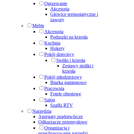
Ogrzewanie
Akcesoria
Głowice termostatyczne i
zawory
Meble
Akcesoria
Poduszki na krzesła
Kuchnia
Hokery
Pokój dziecięcy
Stoliki i krzesła
Zestawy stoliki i
krzesła
Pokój młodzieżowy
Biurka gamingowe
Pracownia
Fotele obrotowe
Salon
Szafki RTV
Narzędzia
Agregaty prądotwórcze
Odkurzacze przemysłowe
Organizacja i
przechowywanie narzędzi