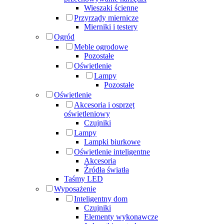
Wieszaki ścienne
Przyrządy miernicze
Mierniki i testery
Ogród
Meble ogrodowe
Pozostałe
Oświetlenie
Lampy
Pozostałe
Oświetlenie
Akcesoria i osprzęt
oświetleniowy
Czujniki
Lampy
Lampki biurkowe
Oświetlenie inteligentne
Akcesoria
Źródła światła
Taśmy LED
Wyposażenie
Inteligentny dom
Czujniki
Elementy wykonawcze