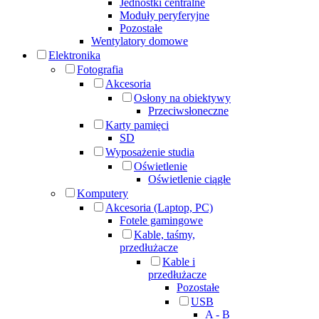
Jednostki centralne
Moduły peryferyjne
Pozostałe
Wentylatory domowe
Elektronika
Fotografia
Akcesoria
Osłony na obiektywy
Przeciwsłoneczne
Karty pamięci
SD
Wyposażenie studia
Oświetlenie
Oświetlenie ciągłe
Komputery
Akcesoria (Laptop, PC)
Fotele gamingowe
Kable, taśmy,
przedłużacze
Kable i
przedłużacze
Pozostałe
USB
A - B