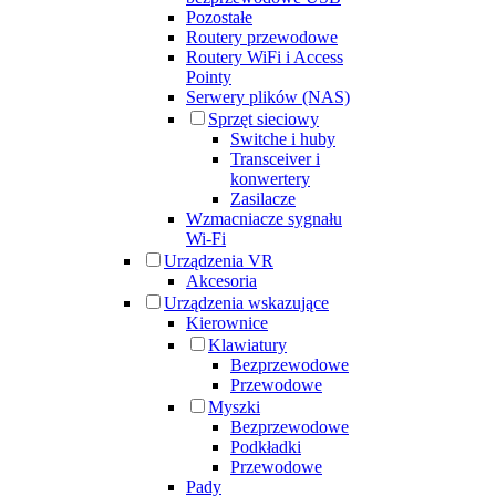
Pozostałe
Routery przewodowe
Routery WiFi i Access
Pointy
Serwery plików (NAS)
Sprzęt sieciowy
Switche i huby
Transceiver i
konwertery
Zasilacze
Wzmacniacze sygnału
Wi-Fi
Urządzenia VR
Akcesoria
Urządzenia wskazujące
Kierownice
Klawiatury
Bezprzewodowe
Przewodowe
Myszki
Bezprzewodowe
Podkładki
Przewodowe
Pady