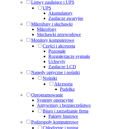
Listwy zasilające i UPS
UPS
Akumulatory
Zasilacze awaryjne
Mikrofony i słuchawki
Mikrofony
Słuchawki przewodowe
Monitory komputerowe
Części i akcesoria
Pozostałe
Rozgałęziacze sygnału
Uchwyty
Zasilacze LCD
Napędy optyczne i nośniki
Nośniki
Akcesoria
Pudełka
Oprogramowanie
Systemy operacyjne
Antywirusy i bezpieczeństwo
Biuro i zarządzanie firmą
Pakiety biurowe
Podzespoły komputerowe
Chłodzenie i tuning