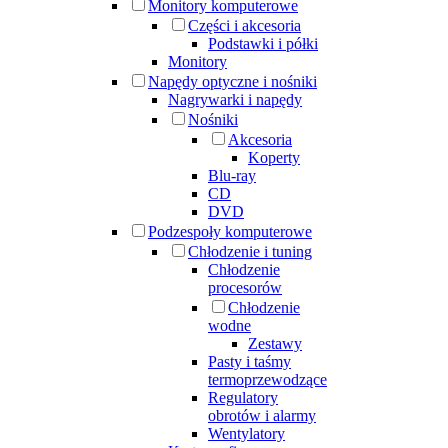
Monitory komputerowe
Części i akcesoria
Podstawki i półki
Monitory
Napędy optyczne i nośniki
Nagrywarki i napędy
Nośniki
Akcesoria
Koperty
Blu-ray
CD
DVD
Podzespoły komputerowe
Chłodzenie i tuning
Chłodzenie
procesorów
Chłodzenie
wodne
Zestawy
Pasty i taśmy
termoprzewodzące
Regulatory
obrotów i alarmy
Wentylatory