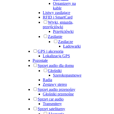
Organizery na
kable
Listwy zasilające
RFID i SmartCard
Wtyki, gniazda,
przejściówki
Przejściówki
Zasilanie
Zasilacze
Ładowarki
GPS i akcesoria
Lokalizacja GPS
Pozostałe
Sprzęt audio dla domu
Głośniki
Szerokopasmowe
Radia
Zestawy stereo
Sprzęt audio przenośny
Głośniki przenośne
Sprzęt car audio
Transmitery
Sprzęt satelitarny
Akcesoria