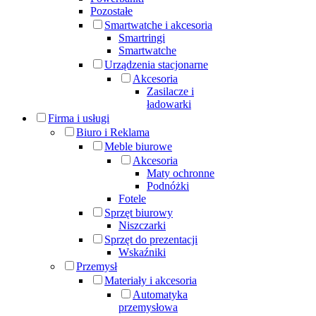
Pozostałe
Smartwatche i akcesoria
Smartringi
Smartwatche
Urządzenia stacjonarne
Akcesoria
Zasilacze i
ładowarki
Firma i usługi
Biuro i Reklama
Meble biurowe
Akcesoria
Maty ochronne
Podnóżki
Fotele
Sprzęt biurowy
Niszczarki
Sprzęt do prezentacji
Wskaźniki
Przemysł
Materiały i akcesoria
Automatyka
przemysłowa