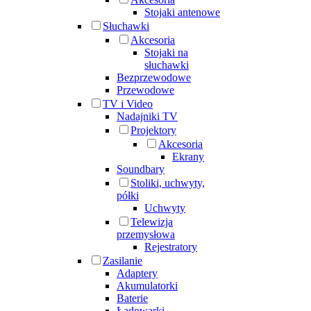
Stojaki antenowe
Słuchawki
Akcesoria
Stojaki na
słuchawki
Bezprzewodowe
Przewodowe
TV i Video
Nadajniki TV
Projektory
Akcesoria
Ekrany
Soundbary
Stoliki, uchwyty,
półki
Uchwyty
Telewizja
przemysłowa
Rejestratory
Zasilanie
Adaptery
Akumulatorki
Baterie
Ładowarki