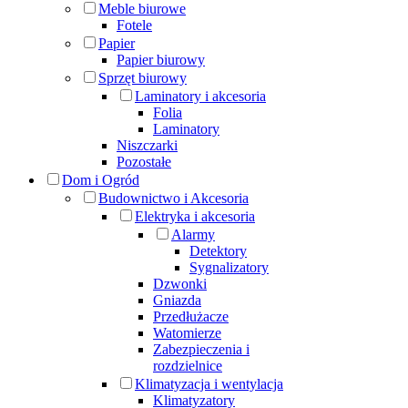
Meble biurowe
Fotele
Papier
Papier biurowy
Sprzęt biurowy
Laminatory i akcesoria
Folia
Laminatory
Niszczarki
Pozostałe
Dom i Ogród
Budownictwo i Akcesoria
Elektryka i akcesoria
Alarmy
Detektory
Sygnalizatory
Dzwonki
Gniazda
Przedłużacze
Watomierze
Zabezpieczenia i
rozdzielnice
Klimatyzacja i wentylacja
Klimatyzatory