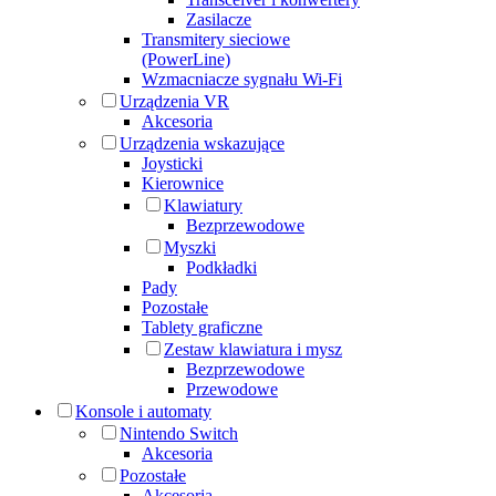
Zasilacze
Transmitery sieciowe
(PowerLine)
Wzmacniacze sygnału Wi-Fi
Urządzenia VR
Akcesoria
Urządzenia wskazujące
Joysticki
Kierownice
Klawiatury
Bezprzewodowe
Myszki
Podkładki
Pady
Pozostałe
Tablety graficzne
Zestaw klawiatura i mysz
Bezprzewodowe
Przewodowe
Konsole i automaty
Nintendo Switch
Akcesoria
Pozostałe
Akcesoria