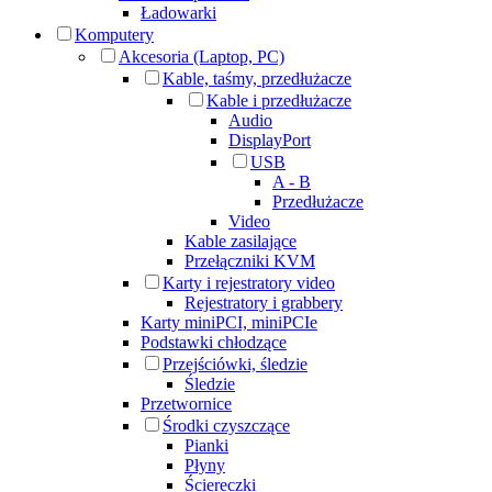
Ładowarki
Komputery
Akcesoria (Laptop, PC)
Kable, taśmy, przedłużacze
Kable i przedłużacze
Audio
DisplayPort
USB
A - B
Przedłużacze
Video
Kable zasilające
Przełączniki KVM
Karty i rejestratory video
Rejestratory i grabbery
Karty miniPCI, miniPCIe
Podstawki chłodzące
Przejściówki, śledzie
Śledzie
Przetwornice
Środki czyszczące
Pianki
Płyny
Ściereczki