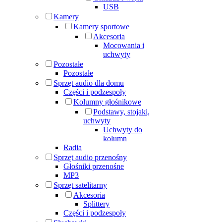
USB
Kamery
Kamery sportowe
Akcesoria
Mocowania i
uchwyty
Pozostałe
Pozostałe
Sprzęt audio dla domu
Części i podzespoły
Kolumny głośnikowe
Podstawy, stojaki,
uchwyty
Uchwyty do
kolumn
Radia
Sprzęt audio przenośny
Głośniki przenośne
MP3
Sprzęt satelitarny
Akcesoria
Splittery
Części i podzespoły