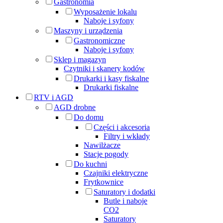
Gastronomia
Wyposażenie lokalu
Naboje i syfony
Maszyny i urządzenia
Gastronomiczne
Naboje i syfony
Sklep i magazyn
Czytniki i skanery kodów
Drukarki i kasy fiskalne
Drukarki fiskalne
RTV i AGD
AGD drobne
Do domu
Części i akcesoria
Filtry i wkłady
Nawilżacze
Stacje pogody
Do kuchni
Czajniki elektryczne
Frytkownice
Saturatory i dodatki
Butle i naboje
CO2
Saturatory