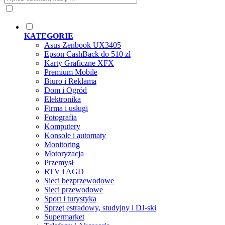
KATEGORIE
Asus Zenbook UX3405
Epson CashBack do 510 zł
Karty Graficzne XFX
Premium Mobile
Biuro i Reklama
Dom i Ogród
Elektronika
Firma i usługi
Fotografia
Komputery
Konsole i automaty
Monitoring
Motoryzacja
Przemysł
RTV i AGD
Sieci bezprzewodowe
Sieci przewodowe
Sport i turystyka
Sprzęt estradowy, studyjny i DJ-ski
Supermarket