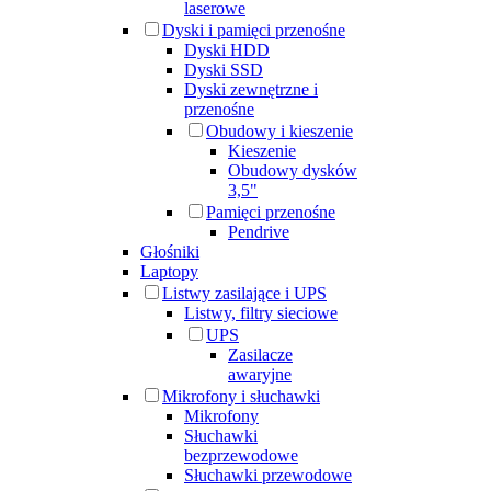
laserowe
Dyski i pamięci przenośne
Dyski HDD
Dyski SSD
Dyski zewnętrzne i
przenośne
Obudowy i kieszenie
Kieszenie
Obudowy dysków
3,5"
Pamięci przenośne
Pendrive
Głośniki
Laptopy
Listwy zasilające i UPS
Listwy, filtry sieciowe
UPS
Zasilacze
awaryjne
Mikrofony i słuchawki
Mikrofony
Słuchawki
bezprzewodowe
Słuchawki przewodowe