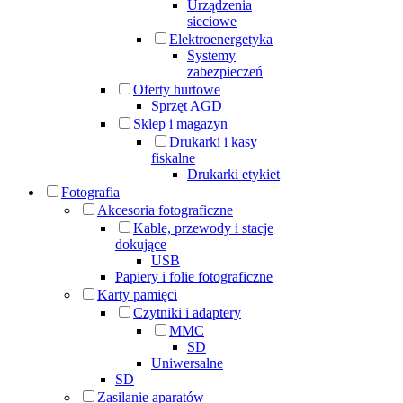
Urządzenia
sieciowe
Elektroenergetyka
Systemy
zabezpieczeń
Oferty hurtowe
Sprzęt AGD
Sklep i magazyn
Drukarki i kasy
fiskalne
Drukarki etykiet
Fotografia
Akcesoria fotograficzne
Kable, przewody i stacje
dokujące
USB
Papiery i folie fotograficzne
Karty pamięci
Czytniki i adaptery
MMC
SD
Uniwersalne
SD
Zasilanie aparatów