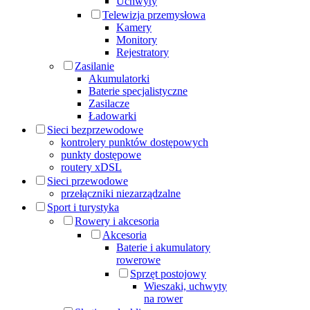
Uchwyty
Telewizja przemysłowa
Kamery
Monitory
Rejestratory
Zasilanie
Akumulatorki
Baterie specjalistyczne
Zasilacze
Ładowarki
Sieci bezprzewodowe
kontrolery punktów dostępowych
punkty dostępowe
routery xDSL
Sieci przewodowe
przełączniki niezarządzalne
Sport i turystyka
Rowery i akcesoria
Akcesoria
Baterie i akumulatory
rowerowe
Sprzęt postojowy
Wieszaki, uchwyty
na rower