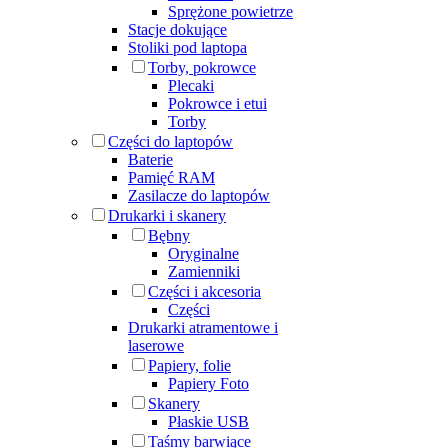
Sprężone powietrze
Stacje dokujące
Stoliki pod laptopa
Torby, pokrowce
Plecaki
Pokrowce i etui
Torby
Części do laptopów
Baterie
Pamięć RAM
Zasilacze do laptopów
Drukarki i skanery
Bębny
Oryginalne
Zamienniki
Części i akcesoria
Części
Drukarki atramentowe i
laserowe
Papiery, folie
Papiery Foto
Skanery
Płaskie USB
Taśmy barwiące