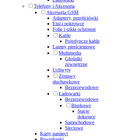
Telefony i Akcesoria
Akcesoria GSM
Adaptery, przejściówki
Etui i pokrowce
Folie i szkła ochronne
Kable
Pojedyncze kable
Lampy pierścieniowe
Multimedia
Głośniki
zewnętrzne
Uchwyty
Zestawy
słuchawkowe
Bezprzewodowe
Ładowarki
Bezprzewodowe
Biurkowe
Stacje
dokujące
Samochodowe
Sieciowe
Karty pamięci
Powerbanki