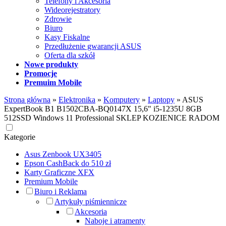
Telefony i Akcesoria
Wideorejestratory
Zdrowie
Biuro
Kasy Fiskalne
Przedłużenie gwarancji ASUS
Oferta dla szkół
Nowe produkty
Promocje
Premuim Mobile
Strona główna
»
Elektronika
»
Komputery
»
Laptopy
»
ASUS
ExpertBook B1 B1502CBA-BQ0147X 15,6" i5-1235U 8GB
512SSD Windows 11 Professional SKLEP KOZIENICE RADOM
Kategorie
Asus Zenbook UX3405
Epson CashBack do 510 zł
Karty Graficzne XFX
Premium Mobile
Biuro i Reklama
Artykuły piśmiennicze
Akcesoria
Naboje i atramenty