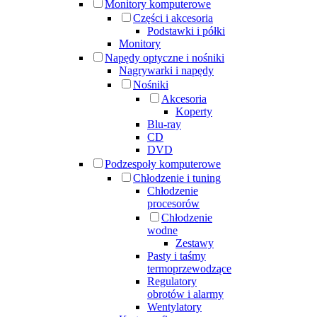
Monitory komputerowe
Części i akcesoria
Podstawki i półki
Monitory
Napędy optyczne i nośniki
Nagrywarki i napędy
Nośniki
Akcesoria
Koperty
Blu-ray
CD
DVD
Podzespoły komputerowe
Chłodzenie i tuning
Chłodzenie
procesorów
Chłodzenie
wodne
Zestawy
Pasty i taśmy
termoprzewodzące
Regulatory
obrotów i alarmy
Wentylatory