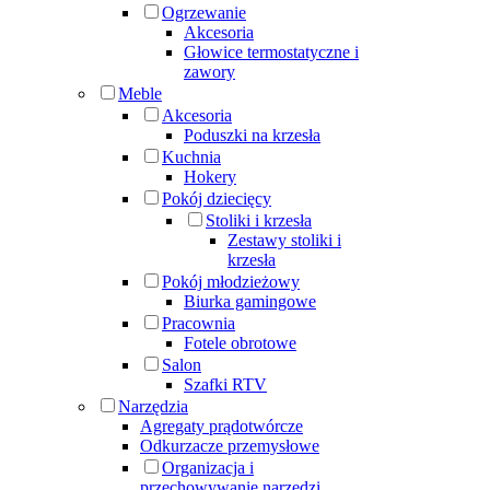
Ogrzewanie
Akcesoria
Głowice termostatyczne i
zawory
Meble
Akcesoria
Poduszki na krzesła
Kuchnia
Hokery
Pokój dziecięcy
Stoliki i krzesła
Zestawy stoliki i
krzesła
Pokój młodzieżowy
Biurka gamingowe
Pracownia
Fotele obrotowe
Salon
Szafki RTV
Narzędzia
Agregaty prądotwórcze
Odkurzacze przemysłowe
Organizacja i
przechowywanie narzędzi