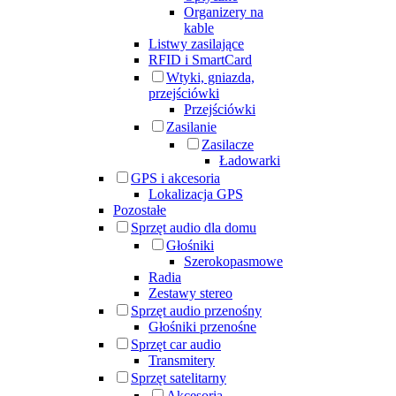
Organizery na
kable
Listwy zasilające
RFID i SmartCard
Wtyki, gniazda,
przejściówki
Przejściówki
Zasilanie
Zasilacze
Ładowarki
GPS i akcesoria
Lokalizacja GPS
Pozostałe
Sprzęt audio dla domu
Głośniki
Szerokopasmowe
Radia
Zestawy stereo
Sprzęt audio przenośny
Głośniki przenośne
Sprzęt car audio
Transmitery
Sprzęt satelitarny
Akcesoria