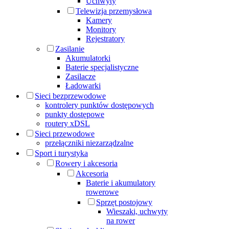
Uchwyty
Telewizja przemysłowa
Kamery
Monitory
Rejestratory
Zasilanie
Akumulatorki
Baterie specjalistyczne
Zasilacze
Ładowarki
Sieci bezprzewodowe
kontrolery punktów dostępowych
punkty dostępowe
routery xDSL
Sieci przewodowe
przełączniki niezarządzalne
Sport i turystyka
Rowery i akcesoria
Akcesoria
Baterie i akumulatory
rowerowe
Sprzęt postojowy
Wieszaki, uchwyty
na rower