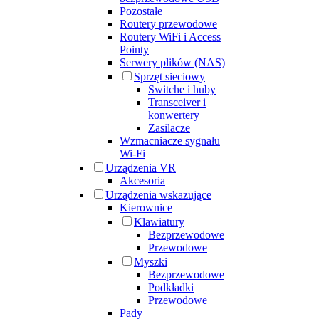
Pozostałe
Routery przewodowe
Routery WiFi i Access
Pointy
Serwery plików (NAS)
Sprzęt sieciowy
Switche i huby
Transceiver i
konwertery
Zasilacze
Wzmacniacze sygnału
Wi-Fi
Urządzenia VR
Akcesoria
Urządzenia wskazujące
Kierownice
Klawiatury
Bezprzewodowe
Przewodowe
Myszki
Bezprzewodowe
Podkładki
Przewodowe
Pady