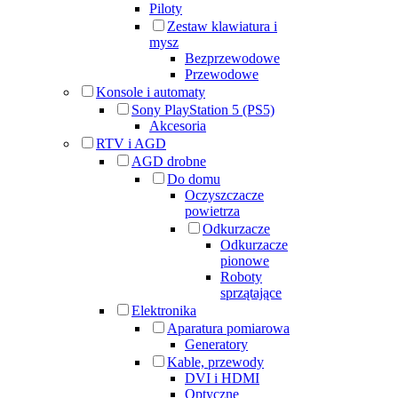
Piloty
Zestaw klawiatura i
mysz
Bezprzewodowe
Przewodowe
Konsole i automaty
Sony PlayStation 5 (PS5)
Akcesoria
RTV i AGD
AGD drobne
Do domu
Oczyszczacze
powietrza
Odkurzacze
Odkurzacze
pionowe
Roboty
sprzątające
Elektronika
Aparatura pomiarowa
Generatory
Kable, przewody
DVI i HDMI
Optyczne