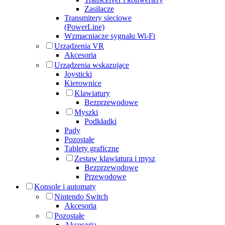
Zasilacze
Transmitery sieciowe
(PowerLine)
Wzmacniacze sygnału Wi-Fi
Urządzenia VR
Akcesoria
Urządzenia wskazujące
Joysticki
Kierownice
Klawiatury
Bezprzewodowe
Myszki
Podkładki
Pady
Pozostałe
Tablety graficzne
Zestaw klawiatura i mysz
Bezprzewodowe
Przewodowe
Konsole i automaty
Nintendo Switch
Akcesoria
Pozostałe
Akcesoria