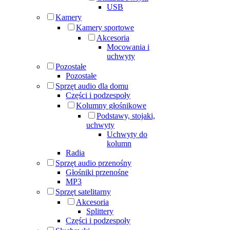
USB
Kamery
Kamery sportowe
Akcesoria
Mocowania i
uchwyty
Pozostałe
Pozostałe
Sprzęt audio dla domu
Części i podzespoły
Kolumny głośnikowe
Podstawy, stojaki,
uchwyty
Uchwyty do
kolumn
Radia
Sprzęt audio przenośny
Głośniki przenośne
MP3
Sprzęt satelitarny
Akcesoria
Splittery
Części i podzespoły