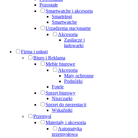
Pozostałe
Smartwatche i akcesoria
Smartringi
Smartwatche
Urządzenia stacjonarne
Akcesoria
Zasilacze i
ładowarki
Firma i usługi
Biuro i Reklama
Meble biurowe
Akcesoria
Maty ochronne
Podnóżki
Fotele
Sprzęt biurowy
Niszczarki
Sprzęt do prezentacji
Wskaźniki
Przemysł
Materiały i akcesoria
Automatyka
przemysłowa