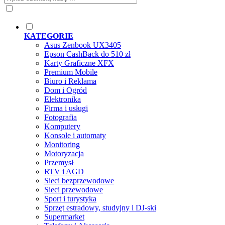
KATEGORIE
Asus Zenbook UX3405
Epson CashBack do 510 zł
Karty Graficzne XFX
Premium Mobile
Biuro i Reklama
Dom i Ogród
Elektronika
Firma i usługi
Fotografia
Komputery
Konsole i automaty
Monitoring
Motoryzacja
Przemysł
RTV i AGD
Sieci bezprzewodowe
Sieci przewodowe
Sport i turystyka
Sprzęt estradowy, studyjny i DJ-ski
Supermarket