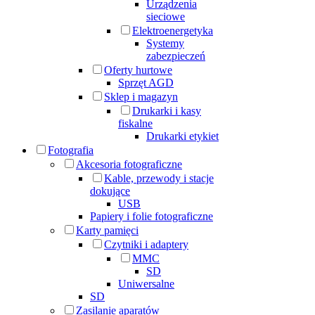
Urządzenia
sieciowe
Elektroenergetyka
Systemy
zabezpieczeń
Oferty hurtowe
Sprzęt AGD
Sklep i magazyn
Drukarki i kasy
fiskalne
Drukarki etykiet
Fotografia
Akcesoria fotograficzne
Kable, przewody i stacje
dokujące
USB
Papiery i folie fotograficzne
Karty pamięci
Czytniki i adaptery
MMC
SD
Uniwersalne
SD
Zasilanie aparatów