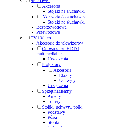
Słuchawki
Akcesoria
Stojaki na słuchawki
Akcesoria do słuchawek
Stojaki na słuchawki
Bezprzewodowe
Przewodowe
TV i Video
Akcesoria do telewizorów
Odtwarzacze HDD i
multimedialne
Urządzenia
Projektory
Akcesoria
Ekrany
Uchwyty
Urządzenia
Sprzęt naziemny
Anteny
Tunery
Stoliki, uchwyty, półki
Podstawy
Półki
Stoliki