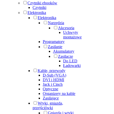
Czytniki ebooków
Czytniki
Elektronika
Elektronika
Narzędzia
Akcesoria
Uchwyty
montażowe
Programatory
Zasilanie
Akumulatory
Zasilacze
Do LED
Ładowarki
Kable, przewody
D-Sub (VGA)
DVI i HDMI
Jack i Cinch
Optyczne
Organizery na kable
Zasilające
Wtyki, gniazda,
przejściówki
Gniazda i wtyki