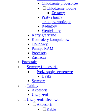
Chłodzenie procesorów
Chłodzenie wodne
Zestawy
Pasty i taśmy
termoprzewodzące
Radiatory
Wentylatory
Karty graficzne
Kontrolery komputerowe
Obudowy
Pamięć RAM
Procesory
Zasilacze
Pozostałe
Serwery i akcesoria
Podzespoły serwerowe
Dyski
Serwery
Tablety
Akcesoria
Urządzenia
Urządzenia sieciowe
Akcesoria
Kable