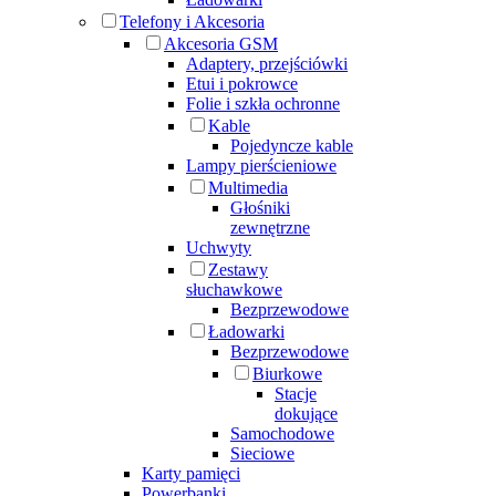
Telefony i Akcesoria
Akcesoria GSM
Adaptery, przejściówki
Etui i pokrowce
Folie i szkła ochronne
Kable
Pojedyncze kable
Lampy pierścieniowe
Multimedia
Głośniki
zewnętrzne
Uchwyty
Zestawy
słuchawkowe
Bezprzewodowe
Ładowarki
Bezprzewodowe
Biurkowe
Stacje
dokujące
Samochodowe
Sieciowe
Karty pamięci
Powerbanki