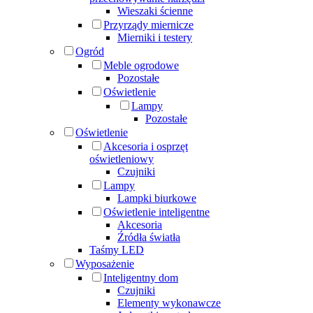
Wieszaki ścienne
Przyrządy miernicze
Mierniki i testery
Ogród
Meble ogrodowe
Pozostałe
Oświetlenie
Lampy
Pozostałe
Oświetlenie
Akcesoria i osprzęt
oświetleniowy
Czujniki
Lampy
Lampki biurkowe
Oświetlenie inteligentne
Akcesoria
Źródła światła
Taśmy LED
Wyposażenie
Inteligentny dom
Czujniki
Elementy wykonawcze