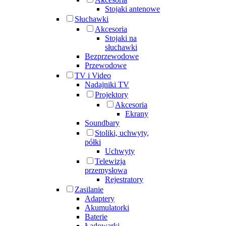
Stojaki antenowe
Słuchawki
Akcesoria
Stojaki na
słuchawki
Bezprzewodowe
Przewodowe
TV i Video
Nadajniki TV
Projektory
Akcesoria
Ekrany
Soundbary
Stoliki, uchwyty,
półki
Uchwyty
Telewizja
przemysłowa
Rejestratory
Zasilanie
Adaptery
Akumulatorki
Baterie
Ładowarki