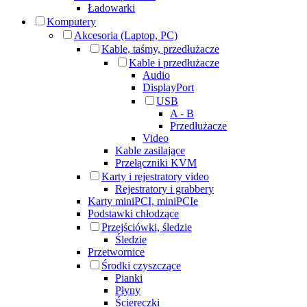
Ładowarki
Komputery
Akcesoria (Laptop, PC)
Kable, taśmy, przedłużacze
Kable i przedłużacze
Audio
DisplayPort
USB
A - B
Przedłużacze
Video
Kable zasilające
Przełączniki KVM
Karty i rejestratory video
Rejestratory i grabbery
Karty miniPCI, miniPCIe
Podstawki chłodzące
Przejściówki, śledzie
Śledzie
Przetwornice
Środki czyszczące
Pianki
Płyny
Ściereczki