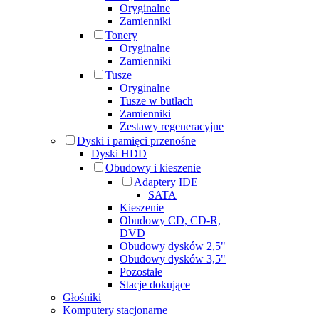
Oryginalne
Zamienniki
Tonery
Oryginalne
Zamienniki
Tusze
Oryginalne
Tusze w butlach
Zamienniki
Zestawy regeneracyjne
Dyski i pamięci przenośne
Dyski HDD
Obudowy i kieszenie
Adaptery IDE
SATA
Kieszenie
Obudowy CD, CD-R,
DVD
Obudowy dysków 2,5"
Obudowy dysków 3,5"
Pozostałe
Stacje dokujące
Głośniki
Komputery stacjonarne