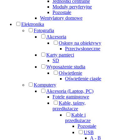
Jednostki centralne
Moduły peryferyjne
Pozostałe
Wentylatory domowe
Elektronika
Fotografia
Akcesoria
Osłony na obiektywy
Przeciwsłoneczne
Karty pamięci
SD
Wyposażenie studia
Oświetlenie
Oświetlenie ciągłe
Komputery
Akcesoria (Laptop, PC)
Fotele gamingowe
Kable, taśmy,
przedłużacze
Kable i
przedłużacze
Pozostałe
USB
A - B