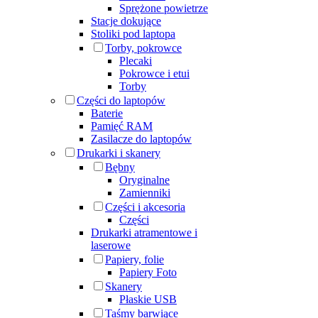
Sprężone powietrze
Stacje dokujące
Stoliki pod laptopa
Torby, pokrowce
Plecaki
Pokrowce i etui
Torby
Części do laptopów
Baterie
Pamięć RAM
Zasilacze do laptopów
Drukarki i skanery
Bębny
Oryginalne
Zamienniki
Części i akcesoria
Części
Drukarki atramentowe i
laserowe
Papiery, folie
Papiery Foto
Skanery
Płaskie USB
Taśmy barwiące