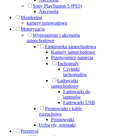
Sony PlayStation 5 (PS5)
Akcesoria
Monitoring
kamery przewodowe
Motoryzacja
Wyposażenie i akcesoria
samochodowe
Elektronika samochodowa
Kamery samochodowe
Przetwornice napięcia
Tachografy
Czytniki
tachografów
Ładowarki
samochodowe
Ładowarki do
laptopów
Ładowarki USB
Prostowniki i kable
rozruchowe
Prostowniki
Uchwyty, wieszaki
Przemysł