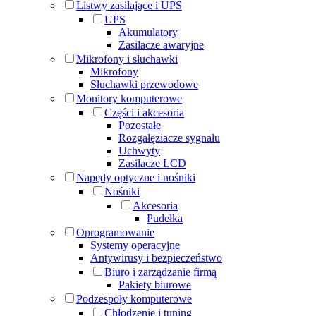
Listwy zasilające i UPS
UPS
Akumulatory
Zasilacze awaryjne
Mikrofony i słuchawki
Mikrofony
Słuchawki przewodowe
Monitory komputerowe
Części i akcesoria
Pozostałe
Rozgałęziacze sygnału
Uchwyty
Zasilacze LCD
Napędy optyczne i nośniki
Nośniki
Akcesoria
Pudełka
Oprogramowanie
Systemy operacyjne
Antywirusy i bezpieczeństwo
Biuro i zarządzanie firmą
Pakiety biurowe
Podzespoły komputerowe
Chłodzenie i tuning