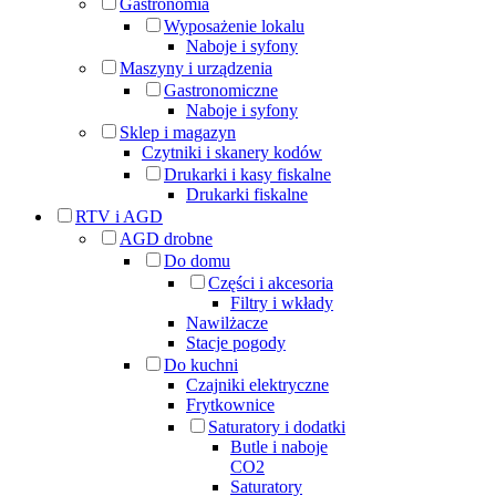
Gastronomia
Wyposażenie lokalu
Naboje i syfony
Maszyny i urządzenia
Gastronomiczne
Naboje i syfony
Sklep i magazyn
Czytniki i skanery kodów
Drukarki i kasy fiskalne
Drukarki fiskalne
RTV i AGD
AGD drobne
Do domu
Części i akcesoria
Filtry i wkłady
Nawilżacze
Stacje pogody
Do kuchni
Czajniki elektryczne
Frytkownice
Saturatory i dodatki
Butle i naboje
CO2
Saturatory