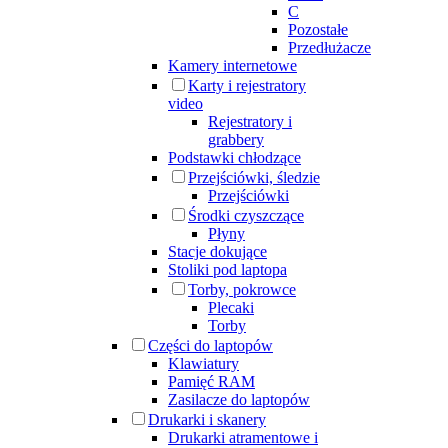
C
Pozostałe
Przedłużacze
Kamery internetowe
Karty i rejestratory
video
Rejestratory i
grabbery
Podstawki chłodzące
Przejściówki, śledzie
Przejściówki
Środki czyszczące
Płyny
Stacje dokujące
Stoliki pod laptopa
Torby, pokrowce
Plecaki
Torby
Części do laptopów
Klawiatury
Pamięć RAM
Zasilacze do laptopów
Drukarki i skanery
Drukarki atramentowe i