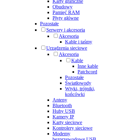
Karty graficzne
Obudowy
Pamięć RAM
Płyty główne
Pozostałe
Serwery i akcesoria
Akcesoria
Kable i taśmy
Urządzenia sieciowe
Akcesoria
Kable
Inne kable
Patchcord
Pozostałe
Światłowody
Wtyki, trójniki,
końcówki
Anteny
Bluetooth
Huby USB
Kamery IP
Karty sieciowe
Kontrolery sieciowe
Modemy
bezprzewodowe USB