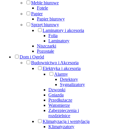
Meble biurowe
Fotele
Papier
Papier biurowy
Sprzęt biurowy
Laminatory i akcesoria
Folia
Laminatory
Niszczarki
Pozostałe
Dom i Ogród
Budownictwo i Akcesoria
Elektryka i akcesoria
Alarmy
Detektory
Sygnalizatory
Dzwonki
Gniazda
Przedłużacze
Watomierze
Zabezpieczenia i
rozdzielnice
Klimatyzacja i wentylacja
Klimatyzatory