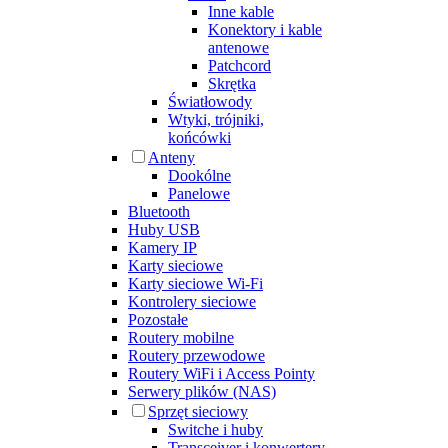
Inne kable
Konektory i kable
antenowe
Patchcord
Skrętka
Światłowody
Wtyki, trójniki,
końcówki
Anteny
Dookólne
Panelowe
Bluetooth
Huby USB
Kamery IP
Karty sieciowe
Karty sieciowe Wi-Fi
Kontrolery sieciowe
Pozostałe
Routery mobilne
Routery przewodowe
Routery WiFi i Access Pointy
Serwery plików (NAS)
Sprzęt sieciowy
Switche i huby
Transceiver i konwertery