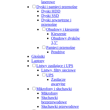
laserowe
Dyski i pamięci przenośne
Dyski HDD
Dyski SSD
Dyski zewnętrzne i
przenośne
Obudowy i kieszenie
Kieszenie
Obudowy dysków
3,5"
Pamięci przenośne
Pendrive
Głośniki
Laptopy
Listwy zasilające i UPS
Listwy, filtry sieciowe
UPS
Zasilacze
awaryjne
Mikrofony i słuchawki
Mikrofony
Słuchawki
bezprzewodowe
Słuchawki przewodowe