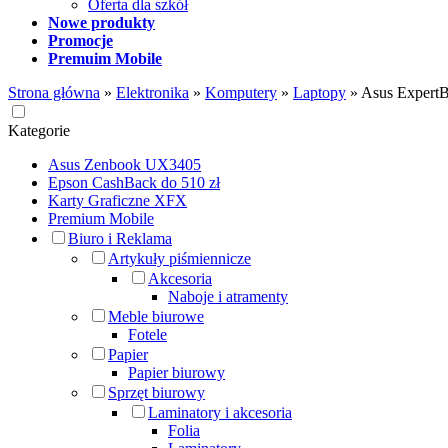
Oferta dla szkół
Nowe produkty
Promocje
Premuim Mobile
Strona główna
»
Elektronika
»
Komputery
»
Laptopy
»
Asus Exper
Kategorie
Asus Zenbook UX3405
Epson CashBack do 510 zł
Karty Graficzne XFX
Premium Mobile
Biuro i Reklama
Artykuły piśmiennicze
Akcesoria
Naboje i atramenty
Meble biurowe
Fotele
Papier
Papier biurowy
Sprzęt biurowy
Laminatory i akcesoria
Folia