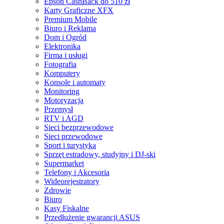
Epson CashBack do 510 zł
Karty Graficzne XFX
Premium Mobile
Biuro i Reklama
Dom i Ogród
Elektronika
Firma i usługi
Fotografia
Komputery
Konsole i automaty
Monitoring
Motoryzacja
Przemysł
RTV i AGD
Sieci bezprzewodowe
Sieci przewodowe
Sport i turystyka
Sprzęt estradowy, studyjny i DJ-ski
Supermarket
Telefony i Akcesoria
Wideorejestratory
Zdrowie
Biuro
Kasy Fiskalne
Przedłużenie gwarancji ASUS