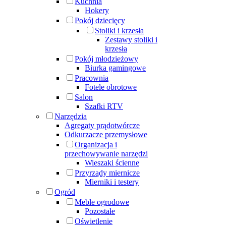
Kuchnia
Hokery
Pokój dziecięcy
Stoliki i krzesła
Zestawy stoliki i
krzesła
Pokój młodzieżowy
Biurka gamingowe
Pracownia
Fotele obrotowe
Salon
Szafki RTV
Narzędzia
Agregaty prądotwórcze
Odkurzacze przemysłowe
Organizacja i
przechowywanie narzędzi
Wieszaki ścienne
Przyrządy miernicze
Mierniki i testery
Ogród
Meble ogrodowe
Pozostałe
Oświetlenie