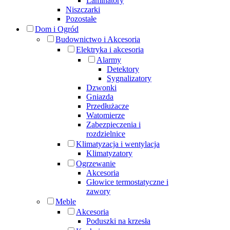
Laminatory
Niszczarki
Pozostałe
Dom i Ogród
Budownictwo i Akcesoria
Elektryka i akcesoria
Alarmy
Detektory
Sygnalizatory
Dzwonki
Gniazda
Przedłużacze
Watomierze
Zabezpieczenia i
rozdzielnice
Klimatyzacja i wentylacja
Klimatyzatory
Ogrzewanie
Akcesoria
Głowice termostatyczne i
zawory
Meble
Akcesoria
Poduszki na krzesła