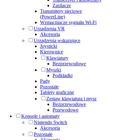
Zasilacze
Transmitery sieciowe
(PowerLine)
Wzmacniacze sygnału Wi-Fi
Urządzenia VR
Akcesoria
Urządzenia wskazujące
Joysticki
Kierownice
Klawiatury
Bezprzewodowe
Myszki
Podkładki
Pady
Pozostałe
Tablety graficzne
Zestaw klawiatura i mysz
Bezprzewodowe
Przewodowe
Konsole i automaty
Nintendo Switch
Akcesoria
Pozostałe
Akcesoria