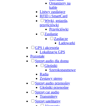
Organizery na
kable
Listwy zasilające
RFID i SmartCard
Wtyki, gniazda,
przejściówki
Przejściówki
Zasilanie
Zasilacze
Ładowarki
GPS i akcesoria
Lokalizacja GPS
Pozostałe
Sprzęt audio dla domu
Głośniki
Szerokopasmowe
Radia
Zestawy stereo
Sprzęt audio przenośny
Głośniki przenośne
Sprzęt car audio
Transmitery
Sprzęt satelitarny
Akcesoria