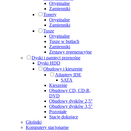
Oryginalne
Zamienniki
Tonery
Oryginalne
Zamienniki
Tusze
Oryginalne
Tusze w butlach
Zamienniki
Zestawy regeneracyjne
Dyski i pamięci przenośne
Dyski HDD
Obudowy i kieszenie
Adaptery IDE
SATA
Kieszenie
Obudowy CD, CD-R,
DVD
Obudowy dysków 2,5"
Obudowy dysków 3,5"
Pozostałe
Stacje dokujące
Głośniki
Komputery stacjonarne