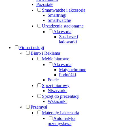
Pozostałe
Smartwatche i akcesoria
Smartringi
Smartwatche
Urządzenia stacjonarne
Akcesoria
Zasilacze i
ładowarki
Firma i usługi
Biuro i Reklama
Meble biurowe
Akcesoria
Maty ochronne
Podnóżki
Fotele
Sprzęt biurowy
Niszczarki
Sprzęt do prezentacji
Wskaźniki
Przemysł
Materiały i akcesoria
Automatyka
przemysłowa