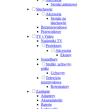
Stojaki antenowe
Słuchawki
Akcesoria
Stojaki na
słuchawki
Bezprzewodowe
Przewodowe
TV i Video
Nadajniki TV
Projektory
Akcesoria
Ekrany
Soundbary
Stoliki, uchwyty,
półki
Uchwyty
Telewizja
przemysłowa
Rejestratory
Zasilanie
Adaptery
Akumulatorki
Baterie
Ładowarki