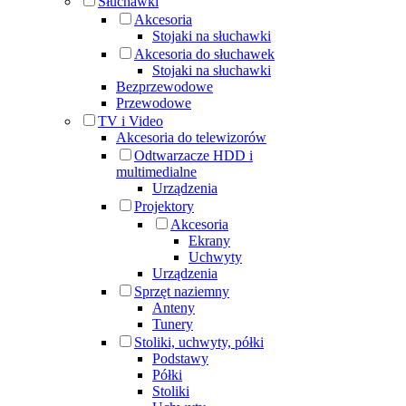
Słuchawki
Akcesoria
Stojaki na słuchawki
Akcesoria do słuchawek
Stojaki na słuchawki
Bezprzewodowe
Przewodowe
TV i Video
Akcesoria do telewizorów
Odtwarzacze HDD i
multimedialne
Urządzenia
Projektory
Akcesoria
Ekrany
Uchwyty
Urządzenia
Sprzęt naziemny
Anteny
Tunery
Stoliki, uchwyty, półki
Podstawy
Półki
Stoliki