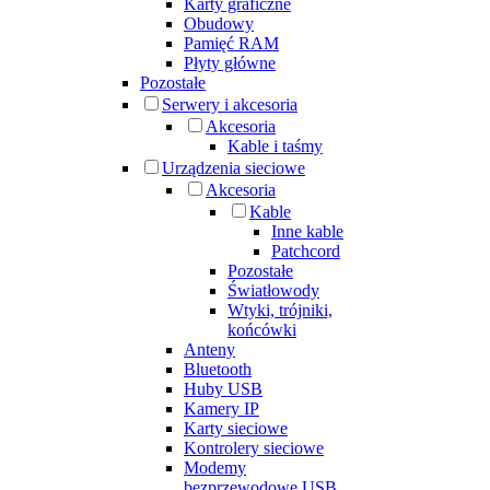
Karty graficzne
Obudowy
Pamięć RAM
Płyty główne
Pozostałe
Serwery i akcesoria
Akcesoria
Kable i taśmy
Urządzenia sieciowe
Akcesoria
Kable
Inne kable
Patchcord
Pozostałe
Światłowody
Wtyki, trójniki,
końcówki
Anteny
Bluetooth
Huby USB
Kamery IP
Karty sieciowe
Kontrolery sieciowe
Modemy
bezprzewodowe USB