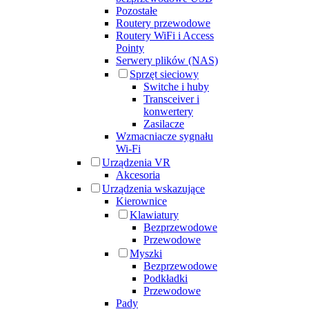
Pozostałe
Routery przewodowe
Routery WiFi i Access
Pointy
Serwery plików (NAS)
Sprzęt sieciowy
Switche i huby
Transceiver i
konwertery
Zasilacze
Wzmacniacze sygnału
Wi-Fi
Urządzenia VR
Akcesoria
Urządzenia wskazujące
Kierownice
Klawiatury
Bezprzewodowe
Przewodowe
Myszki
Bezprzewodowe
Podkładki
Przewodowe
Pady