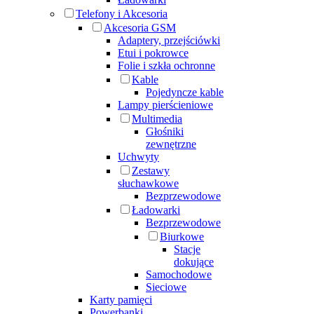
Telefony i Akcesoria
Akcesoria GSM
Adaptery, przejściówki
Etui i pokrowce
Folie i szkła ochronne
Kable
Pojedyncze kable
Lampy pierścieniowe
Multimedia
Głośniki
zewnętrzne
Uchwyty
Zestawy
słuchawkowe
Bezprzewodowe
Ładowarki
Bezprzewodowe
Biurkowe
Stacje
dokujące
Samochodowe
Sieciowe
Karty pamięci
Powerbanki