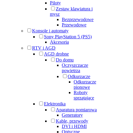
Piloty
Zestaw klawiatura i
mysz
Bezprzewodowe
Przewodowe
Konsole i automaty
Sony PlayStation 5 (PS5)
Akcesoria
RTV i AGD
AGD drobne
Do domu
Oczyszczacze
powietrza
Odkurzacze
Odkurzacze
pionowe
Roboty
sprzątające
Elektronika
Aparatura pomiarowa
Generatory
Kable, przewody
DVI i HDMI
Optyczne