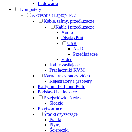
Ładowarki
Komputery
Akcesoria (Laptop, PC)
Kable, taśmy, przedłużacze
Kable i przedłużacze
Audio
DisplayPort
USB
A - B
Przedłużacze
Video
Kable zasilające
Przełączniki KVM
Karty i rejestratory video
Rejestratory i grabbery
Karty miniPCI, miniPCIe
Podstawki chłodzące
Przejściówki, śledzie
Śledzie
Przetwornice
Środki czyszczące
Pianki
Płyny
Ściereczki