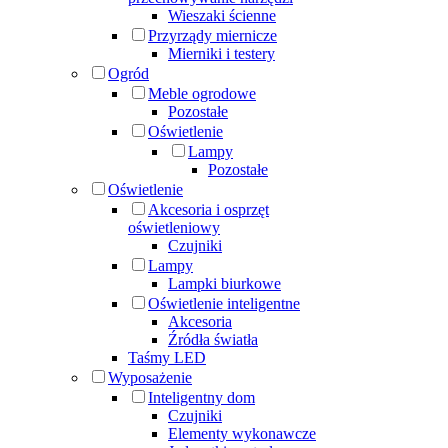
Wieszaki ścienne
Przyrządy miernicze
Mierniki i testery
Ogród
Meble ogrodowe
Pozostałe
Oświetlenie
Lampy
Pozostałe
Oświetlenie
Akcesoria i osprzęt
oświetleniowy
Czujniki
Lampy
Lampki biurkowe
Oświetlenie inteligentne
Akcesoria
Źródła światła
Taśmy LED
Wyposażenie
Inteligentny dom
Czujniki
Elementy wykonawcze