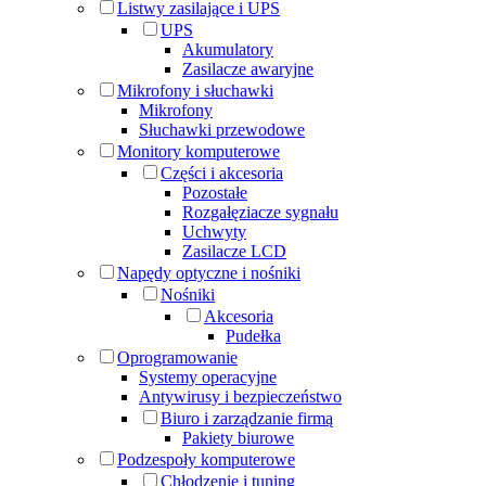
Listwy zasilające i UPS
UPS
Akumulatory
Zasilacze awaryjne
Mikrofony i słuchawki
Mikrofony
Słuchawki przewodowe
Monitory komputerowe
Części i akcesoria
Pozostałe
Rozgałęziacze sygnału
Uchwyty
Zasilacze LCD
Napędy optyczne i nośniki
Nośniki
Akcesoria
Pudełka
Oprogramowanie
Systemy operacyjne
Antywirusy i bezpieczeństwo
Biuro i zarządzanie firmą
Pakiety biurowe
Podzespoły komputerowe
Chłodzenie i tuning