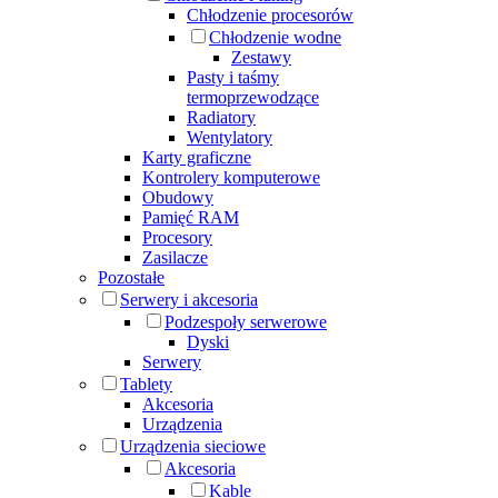
Chłodzenie procesorów
Chłodzenie wodne
Zestawy
Pasty i taśmy
termoprzewodzące
Radiatory
Wentylatory
Karty graficzne
Kontrolery komputerowe
Obudowy
Pamięć RAM
Procesory
Zasilacze
Pozostałe
Serwery i akcesoria
Podzespoły serwerowe
Dyski
Serwery
Tablety
Akcesoria
Urządzenia
Urządzenia sieciowe
Akcesoria
Kable