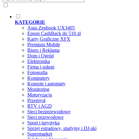
KATEGORIE
Asus Zenbook UX3405
Epson CashBack do 510 zł
Karty Graficzne XFX
Premium Mobile
Biuro i Reklama
Dom i Ogród
Elektronika
Firma i usługi
Fotografia
Komputery
Konsole i automaty
Monitoring
Motoryzacja
Przemysł
RTV i AGD
Sieci bezprzewodowe
Sieci przewodowe
Sport i turystyka
Sprzęt estradowy, studyjny i DJ-ski
Supermarket