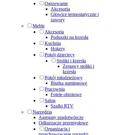
Ogrzewanie
Akcesoria
Głowice termostatyczne i
zawory
Meble
Akcesoria
Poduszki na krzesła
Kuchnia
Hokery
Pokój dziecięcy
Stoliki i krzesła
Zestawy stoliki i
krzesła
Pokój młodzieżowy
Biurka gamingowe
Pracownia
Fotele obrotowe
Salon
Szafki RTV
Narzędzia
Agregaty prądotwórcze
Odkurzacze przemysłowe
Organizacja i
przechowywanie narzędzi