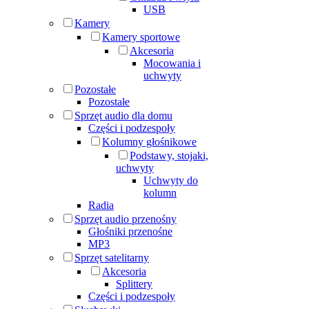
USB
Kamery
Kamery sportowe
Akcesoria
Mocowania i
uchwyty
Pozostałe
Pozostałe
Sprzęt audio dla domu
Części i podzespoły
Kolumny głośnikowe
Podstawy, stojaki,
uchwyty
Uchwyty do
kolumn
Radia
Sprzęt audio przenośny
Głośniki przenośne
MP3
Sprzęt satelitarny
Akcesoria
Splittery
Części i podzespoły