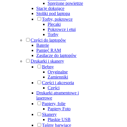
Sprężone powietrze
Stacje dokujące
Stoliki pod laptopa
Torby, pokrowce
Plecaki
Pokrowce i etui
Torby
Części do laptopów
Baterie
Pamięć RAM
Zasilacze do laptopów
Drukarki i skanery
Bębny
Oryginalne
Zamienniki
Części i akcesoria
Części
Drukarki atramentowe i
laserowe
Papiery, folie
Papiery Foto
Skanery
Płaskie USB
Taśmy barwiące