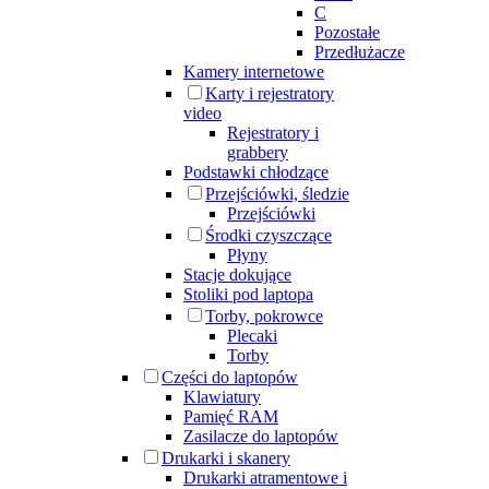
C
Pozostałe
Przedłużacze
Kamery internetowe
Karty i rejestratory
video
Rejestratory i
grabbery
Podstawki chłodzące
Przejściówki, śledzie
Przejściówki
Środki czyszczące
Płyny
Stacje dokujące
Stoliki pod laptopa
Torby, pokrowce
Plecaki
Torby
Części do laptopów
Klawiatury
Pamięć RAM
Zasilacze do laptopów
Drukarki i skanery
Drukarki atramentowe i