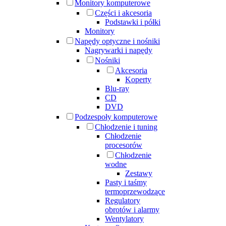
Monitory komputerowe
Części i akcesoria
Podstawki i półki
Monitory
Napędy optyczne i nośniki
Nagrywarki i napędy
Nośniki
Akcesoria
Koperty
Blu-ray
CD
DVD
Podzespoły komputerowe
Chłodzenie i tuning
Chłodzenie
procesorów
Chłodzenie
wodne
Zestawy
Pasty i taśmy
termoprzewodzące
Regulatory
obrotów i alarmy
Wentylatory