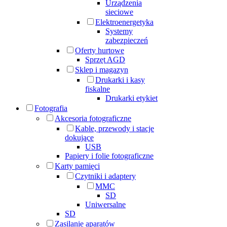
Urządzenia
sieciowe
Elektroenergetyka
Systemy
zabezpieczeń
Oferty hurtowe
Sprzęt AGD
Sklep i magazyn
Drukarki i kasy
fiskalne
Drukarki etykiet
Fotografia
Akcesoria fotograficzne
Kable, przewody i stacje
dokujące
USB
Papiery i folie fotograficzne
Karty pamięci
Czytniki i adaptery
MMC
SD
Uniwersalne
SD
Zasilanie aparatów