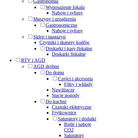
Gastronomia
Wyposażenie lokalu
Naboje i syfony
Maszyny i urządzenia
Gastronomiczne
Naboje i syfony
Sklep i magazyn
Czytniki i skanery kodów
Drukarki i kasy fiskalne
Drukarki fiskalne
RTV i AGD
AGD drobne
Do domu
Części i akcesoria
Filtry i wkłady
Nawilżacze
Stacje pogody
Do kuchni
Czajniki elektryczne
Frytkownice
Saturatory i dodatki
Butle i naboje
CO2
Saturatory