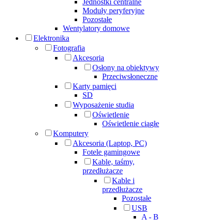
Jednostki centralne
Moduły peryferyjne
Pozostałe
Wentylatory domowe
Elektronika
Fotografia
Akcesoria
Osłony na obiektywy
Przeciwsłoneczne
Karty pamięci
SD
Wyposażenie studia
Oświetlenie
Oświetlenie ciągłe
Komputery
Akcesoria (Laptop, PC)
Fotele gamingowe
Kable, taśmy,
przedłużacze
Kable i
przedłużacze
Pozostałe
USB
A - B