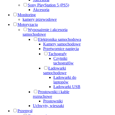
Sony PlayStation 5 (PS5)
Akcesoria
Monitoring
kamery przewodowe
Motoryzacja
Wyposażenie i akcesoria
samochodowe
Elektronika samochodowa
Kamery samochodowe
Przetwornice napięcia
Tachografy
Czytniki
tachografów
Ładowarki
samochodowe
Ładowarki do
laptopów
Ładowarki USB
Prostowniki i kable
rozruchowe
Prostowniki
Uchwyty, wieszaki
Przemysł