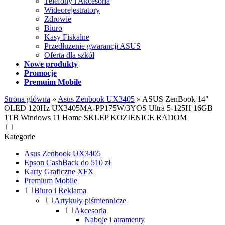
Telefony i Akcesoria
Wideorejestratory
Zdrowie
Biuro
Kasy Fiskalne
Przedłużenie gwarancji ASUS
Oferta dla szkół
Nowe produkty
Promocje
Premuim Mobile
Strona główna
»
Asus Zenbook UX3405
»
ASUS ZenBook 14"
OLED 120Hz UX3405MA-PP175W/3YOS Ultra 5-125H 16GB
1TB Windows 11 Home SKLEP KOZIENICE RADOM
Kategorie
Asus Zenbook UX3405
Epson CashBack do 510 zł
Karty Graficzne XFX
Premium Mobile
Biuro i Reklama
Artykuły piśmiennicze
Akcesoria
Naboje i atramenty