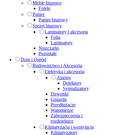
Meble biurowe
Fotele
Papier
Papier biurowy
Sprzęt biurowy
Laminatory i akcesoria
Folia
Laminatory
Niszczarki
Pozostałe
Dom i Ogród
Budownictwo i Akcesoria
Elektryka i akcesoria
Alarmy
Detektory
Sygnalizatory
Dzwonki
Gniazda
Przedłużacze
Watomierze
Zabezpieczenia i
rozdzielnice
Klimatyzacja i wentylacja
Klimatyzatory