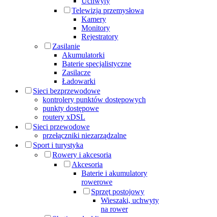
Uchwyty
Telewizja przemysłowa
Kamery
Monitory
Rejestratory
Zasilanie
Akumulatorki
Baterie specjalistyczne
Zasilacze
Ładowarki
Sieci bezprzewodowe
kontrolery punktów dostępowych
punkty dostępowe
routery xDSL
Sieci przewodowe
przełączniki niezarządzalne
Sport i turystyka
Rowery i akcesoria
Akcesoria
Baterie i akumulatory
rowerowe
Sprzęt postojowy
Wieszaki, uchwyty
na rower