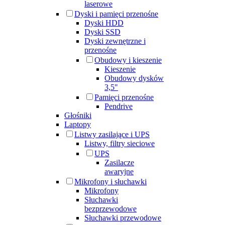
laserowe
Dyski i pamięci przenośne
Dyski HDD
Dyski SSD
Dyski zewnętrzne i
przenośne
Obudowy i kieszenie
Kieszenie
Obudowy dysków
3,5"
Pamięci przenośne
Pendrive
Głośniki
Laptopy
Listwy zasilające i UPS
Listwy, filtry sieciowe
UPS
Zasilacze
awaryjne
Mikrofony i słuchawki
Mikrofony
Słuchawki
bezprzewodowe
Słuchawki przewodowe