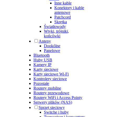
Inne kable
Konektory i kable
antenowe
Patchcord
Skrętka
Światłowody
Wtyki, trójniki,
końcówki
Anteny
Dookólne
Panelowe
Bluetooth
Huby USB
Kamery IP
Karty sieciowe
Karty sieciowe Wi-Fi
Kontrolery sieciowe
Pozostałe
Routery mobilne
Routery przewodowe
Routery WiFi i Access Pointy
Serwery plików (NAS)
Sprzęt sieciowy
Switche i huby
Transceiver i konwertery