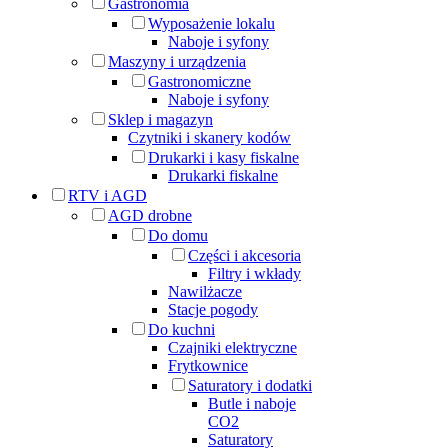
Gastronomia
Wyposażenie lokalu
Naboje i syfony
Maszyny i urządzenia
Gastronomiczne
Naboje i syfony
Sklep i magazyn
Czytniki i skanery kodów
Drukarki i kasy fiskalne
Drukarki fiskalne
RTV i AGD
AGD drobne
Do domu
Części i akcesoria
Filtry i wkłady
Nawilżacze
Stacje pogody
Do kuchni
Czajniki elektryczne
Frytkownice
Saturatory i dodatki
Butle i naboje
CO2
Saturatory