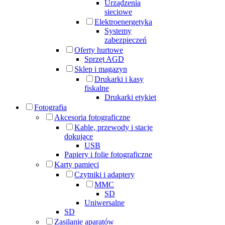
Urządzenia
sieciowe
Elektroenergetyka
Systemy
zabezpieczeń
Oferty hurtowe
Sprzęt AGD
Sklep i magazyn
Drukarki i kasy
fiskalne
Drukarki etykiet
Fotografia
Akcesoria fotograficzne
Kable, przewody i stacje
dokujące
USB
Papiery i folie fotograficzne
Karty pamięci
Czytniki i adaptery
MMC
SD
Uniwersalne
SD
Zasilanie aparatów