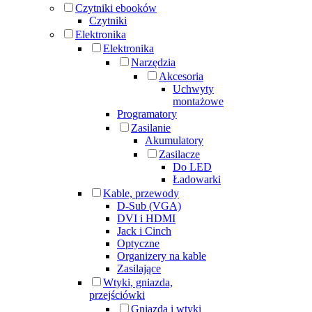
Czytniki ebooków
Czytniki
Elektronika
Elektronika
Narzędzia
Akcesoria
Uchwyty
montażowe
Programatory
Zasilanie
Akumulatory
Zasilacze
Do LED
Ładowarki
Kable, przewody
D-Sub (VGA)
DVI i HDMI
Jack i Cinch
Optyczne
Organizery na kable
Zasilające
Wtyki, gniazda,
przejściówki
Gniazda i wtyki