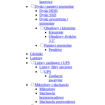
laserowe
Dyski i pamięci przenośne
Dyski HDD
Dyski SSD
Dyski zewnętrzne i
przenośne
Obudowy i kieszenie
Kieszenie
Obudowy dysków
3,5"
Pamięci przenośne
Pendrive
Głośniki
Laptopy
Listwy zasilające i UPS
Listwy, filtry sieciowe
UPS
Zasilacze
awaryjne
Mikrofony i słuchawki
Mikrofony
Słuchawki
bezprzewodowe
Słuchawki przewodowe