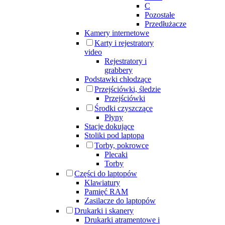
C
Pozostałe
Przedłużacze
Kamery internetowe
Karty i rejestratory
video
Rejestratory i
grabbery
Podstawki chłodzące
Przejściówki, śledzie
Przejściówki
Środki czyszczące
Płyny
Stacje dokujące
Stoliki pod laptopa
Torby, pokrowce
Plecaki
Torby
Części do laptopów
Klawiatury
Pamięć RAM
Zasilacze do laptopów
Drukarki i skanery
Drukarki atramentowe i