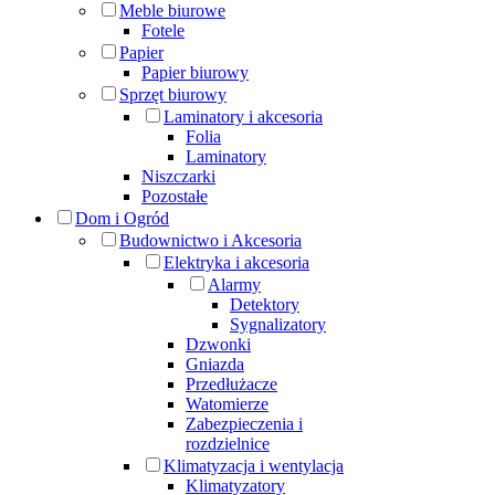
Meble biurowe
Fotele
Papier
Papier biurowy
Sprzęt biurowy
Laminatory i akcesoria
Folia
Laminatory
Niszczarki
Pozostałe
Dom i Ogród
Budownictwo i Akcesoria
Elektryka i akcesoria
Alarmy
Detektory
Sygnalizatory
Dzwonki
Gniazda
Przedłużacze
Watomierze
Zabezpieczenia i
rozdzielnice
Klimatyzacja i wentylacja
Klimatyzatory