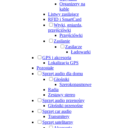
Organizery na
kable
Listwy zasilające
RFID i SmartCard
Wtyki, gniazda,
przejściówki
Przejściówki
Zasilanie
Zasilacze
Ładowarki
GPS i akcesoria
Lokalizacja GPS
Pozostałe
Sprzęt audio dla domu
Głośniki
Szerokopasmowe
Radia
Zestawy stereo
Sprzęt audio przenośny
Głośniki przenośne
Sprzęt car audio
Transmitery
Sprzęt satelitarny
Akcesoria