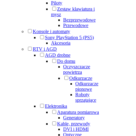
Piloty
Zestaw klawiatura i
mysz
Bezprzewodowe
Przewodowe
Konsole i automaty
Sony PlayStation 5 (PS5)
Akcesoria
RTV i AGD
AGD drobne
Do domu
Oczyszczacze
powietrza
Odkurzacze
Odkurzacze
pionowe
Roboty
sprzątające
Elektronika
Aparatura pomiarowa
Generatory
Kable, przewody
DVI i HDMI
Optyczne