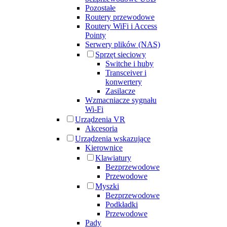
Pozostałe
Routery przewodowe
Routery WiFi i Access
Pointy
Serwery plików (NAS)
Sprzęt sieciowy
Switche i huby
Transceiver i
konwertery
Zasilacze
Wzmacniacze sygnału
Wi-Fi
Urządzenia VR
Akcesoria
Urządzenia wskazujące
Kierownice
Klawiatury
Bezprzewodowe
Przewodowe
Myszki
Bezprzewodowe
Podkładki
Przewodowe
Pady