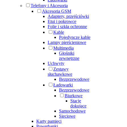
Telefony i Akcesoria
Akcesoria GSM
Adaptery, przejściówki
Etui i pokrowce
Folie i szkła ochronne
Kable
Pojedyncze kable
Lampy pierścieniowe
Multimedia
Głośniki
zewnętrzne
Uchwyty
Zestawy
słuchawkowe
Bezprzewodowe
Ładowarki
Bezprzewodowe
Biurkowe
Stacje
dokujące
Samochodowe
Sieciowe
Karty pamięci
Powerbanki