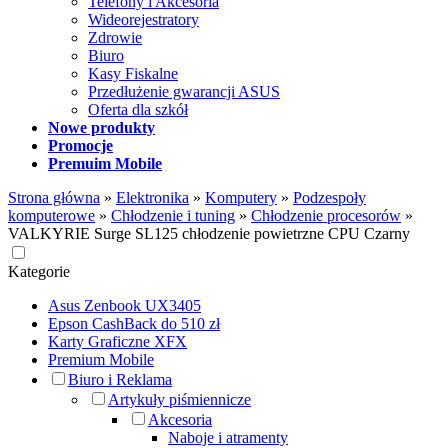
Telefony i Akcesoria
Wideorejestratory
Zdrowie
Biuro
Kasy Fiskalne
Przedłużenie gwarancji ASUS
Oferta dla szkół
Nowe produkty
Promocje
Premuim Mobile
Strona główna
»
Elektronika
»
Komputery
»
Podzespoły
komputerowe
»
Chłodzenie i tuning
»
Chłodzenie procesorów
»
VALKYRIE Surge SL125 chłodzenie powietrzne CPU Czarny
Kategorie
Asus Zenbook UX3405
Epson CashBack do 510 zł
Karty Graficzne XFX
Premium Mobile
Biuro i Reklama
Artykuły piśmiennicze
Akcesoria
Naboje i atramenty