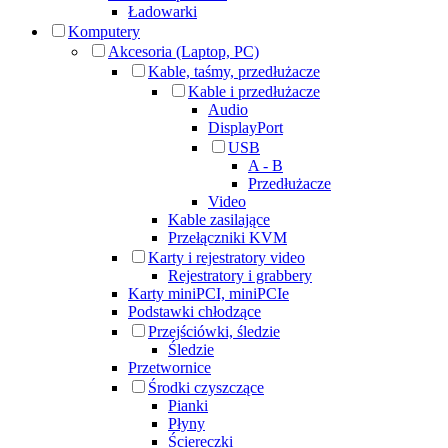
Ładowarki
Komputery
Akcesoria (Laptop, PC)
Kable, taśmy, przedłużacze
Kable i przedłużacze
Audio
DisplayPort
USB
A - B
Przedłużacze
Video
Kable zasilające
Przełączniki KVM
Karty i rejestratory video
Rejestratory i grabbery
Karty miniPCI, miniPCIe
Podstawki chłodzące
Przejściówki, śledzie
Śledzie
Przetwornice
Środki czyszczące
Pianki
Płyny
Ściereczki