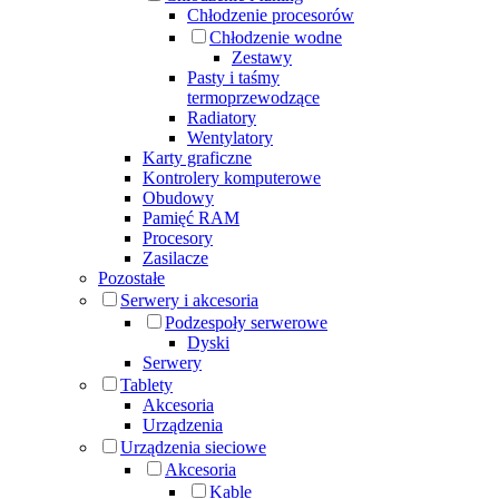
Chłodzenie procesorów
Chłodzenie wodne
Zestawy
Pasty i taśmy
termoprzewodzące
Radiatory
Wentylatory
Karty graficzne
Kontrolery komputerowe
Obudowy
Pamięć RAM
Procesory
Zasilacze
Pozostałe
Serwery i akcesoria
Podzespoły serwerowe
Dyski
Serwery
Tablety
Akcesoria
Urządzenia
Urządzenia sieciowe
Akcesoria
Kable