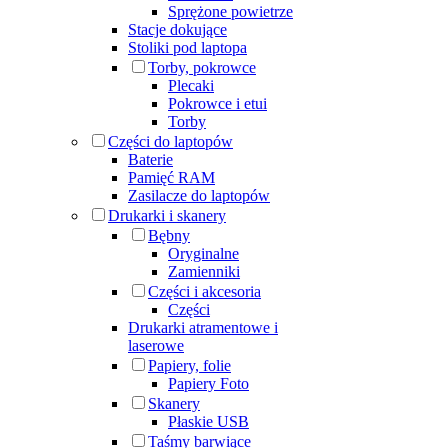
Sprężone powietrze
Stacje dokujące
Stoliki pod laptopa
Torby, pokrowce
Plecaki
Pokrowce i etui
Torby
Części do laptopów
Baterie
Pamięć RAM
Zasilacze do laptopów
Drukarki i skanery
Bębny
Oryginalne
Zamienniki
Części i akcesoria
Części
Drukarki atramentowe i
laserowe
Papiery, folie
Papiery Foto
Skanery
Płaskie USB
Taśmy barwiące