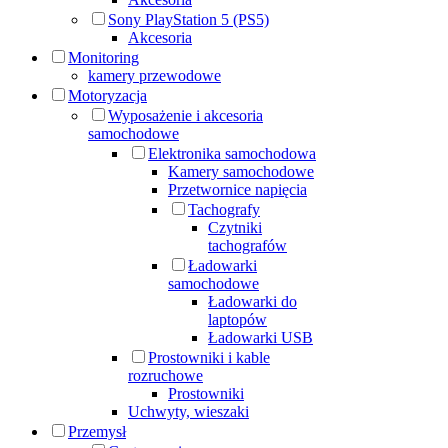
Sony PlayStation 5 (PS5)
Akcesoria
Monitoring
kamery przewodowe
Motoryzacja
Wyposażenie i akcesoria
samochodowe
Elektronika samochodowa
Kamery samochodowe
Przetwornice napięcia
Tachografy
Czytniki
tachografów
Ładowarki
samochodowe
Ładowarki do
laptopów
Ładowarki USB
Prostowniki i kable
rozruchowe
Prostowniki
Uchwyty, wieszaki
Przemysł