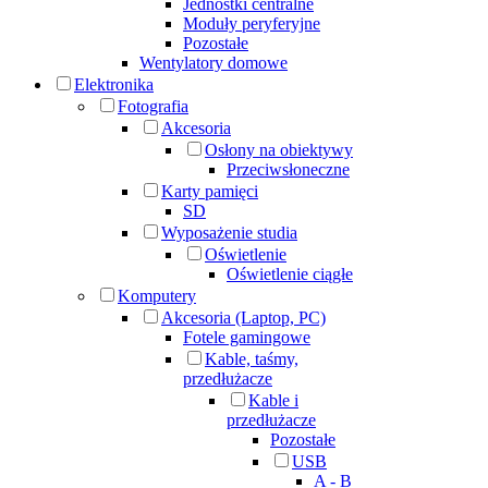
Jednostki centralne
Moduły peryferyjne
Pozostałe
Wentylatory domowe
Elektronika
Fotografia
Akcesoria
Osłony na obiektywy
Przeciwsłoneczne
Karty pamięci
SD
Wyposażenie studia
Oświetlenie
Oświetlenie ciągłe
Komputery
Akcesoria (Laptop, PC)
Fotele gamingowe
Kable, taśmy,
przedłużacze
Kable i
przedłużacze
Pozostałe
USB
A - B