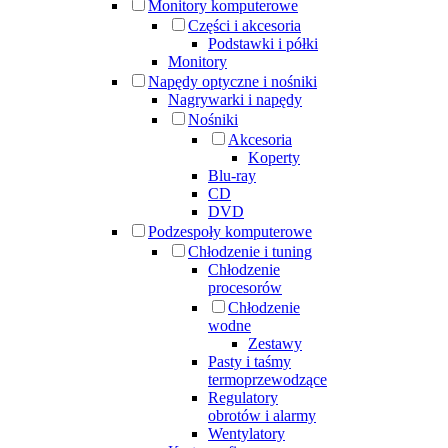
Monitory komputerowe
Części i akcesoria
Podstawki i półki
Monitory
Napędy optyczne i nośniki
Nagrywarki i napędy
Nośniki
Akcesoria
Koperty
Blu-ray
CD
DVD
Podzespoły komputerowe
Chłodzenie i tuning
Chłodzenie
procesorów
Chłodzenie
wodne
Zestawy
Pasty i taśmy
termoprzewodzące
Regulatory
obrotów i alarmy
Wentylatory