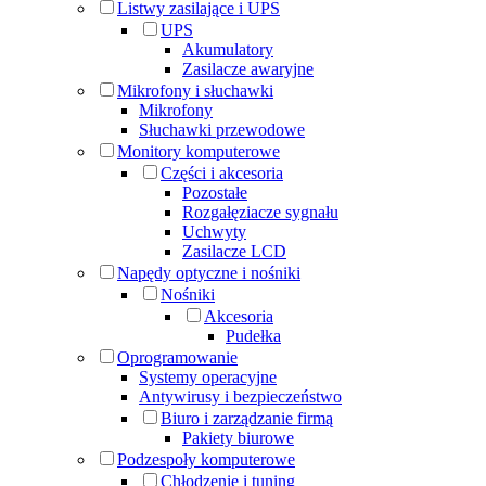
Listwy zasilające i UPS
UPS
Akumulatory
Zasilacze awaryjne
Mikrofony i słuchawki
Mikrofony
Słuchawki przewodowe
Monitory komputerowe
Części i akcesoria
Pozostałe
Rozgałęziacze sygnału
Uchwyty
Zasilacze LCD
Napędy optyczne i nośniki
Nośniki
Akcesoria
Pudełka
Oprogramowanie
Systemy operacyjne
Antywirusy i bezpieczeństwo
Biuro i zarządzanie firmą
Pakiety biurowe
Podzespoły komputerowe
Chłodzenie i tuning