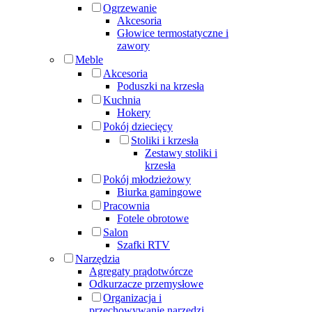
Ogrzewanie
Akcesoria
Głowice termostatyczne i
zawory
Meble
Akcesoria
Poduszki na krzesła
Kuchnia
Hokery
Pokój dziecięcy
Stoliki i krzesła
Zestawy stoliki i
krzesła
Pokój młodzieżowy
Biurka gamingowe
Pracownia
Fotele obrotowe
Salon
Szafki RTV
Narzędzia
Agregaty prądotwórcze
Odkurzacze przemysłowe
Organizacja i
przechowywanie narzędzi