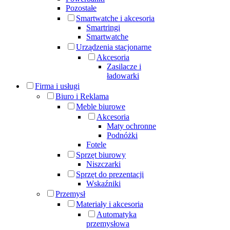
Pozostałe
Smartwatche i akcesoria
Smartringi
Smartwatche
Urządzenia stacjonarne
Akcesoria
Zasilacze i
ładowarki
Firma i usługi
Biuro i Reklama
Meble biurowe
Akcesoria
Maty ochronne
Podnóżki
Fotele
Sprzęt biurowy
Niszczarki
Sprzęt do prezentacji
Wskaźniki
Przemysł
Materiały i akcesoria
Automatyka
przemysłowa