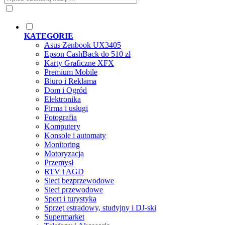
KATEGORIE
Asus Zenbook UX3405
Epson CashBack do 510 zł
Karty Graficzne XFX
Premium Mobile
Biuro i Reklama
Dom i Ogród
Elektronika
Firma i usługi
Fotografia
Komputery
Konsole i automaty
Monitoring
Motoryzacja
Przemysł
RTV i AGD
Sieci bezprzewodowe
Sieci przewodowe
Sport i turystyka
Sprzęt estradowy, studyjny i DJ-ski
Supermarket