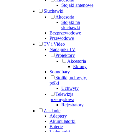
Stojaki antenowe
Słuchawki
Akcesoria
Stojaki na
słuchawki
Bezprzewodowe
Przewodowe
TV i Video
Nadajniki TV
Projektory
Akcesoria
Ekrany
Soundbary
Stoliki, uchwyty,
półki
Uchwyty
Telewizja
przemysłowa
Rejestratory
Zasilanie
Adaptery
Akumulatorki
Baterie
Ładowarki