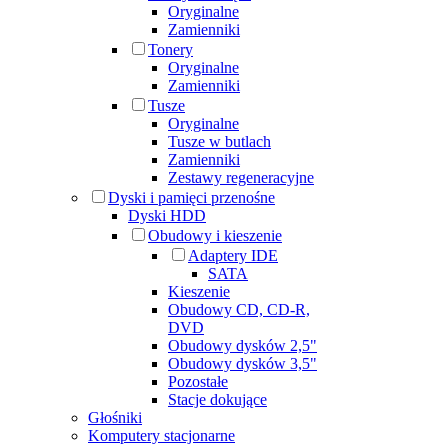
Oryginalne
Zamienniki
Tonery
Oryginalne
Zamienniki
Tusze
Oryginalne
Tusze w butlach
Zamienniki
Zestawy regeneracyjne
Dyski i pamięci przenośne
Dyski HDD
Obudowy i kieszenie
Adaptery IDE
SATA
Kieszenie
Obudowy CD, CD-R,
DVD
Obudowy dysków 2,5"
Obudowy dysków 3,5"
Pozostałe
Stacje dokujące
Głośniki
Komputery stacjonarne