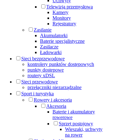
Uchwyty
Telewizja przemysłowa
Kamery
Monitory
Rejestratory
Zasilanie
Akumulatorki
Baterie specjalistyczne
Zasilacze
Ładowarki
Sieci bezprzewodowe
kontrolery punktów dostępowych
punkty dostępowe
routery xDSL
Sieci przewodowe
przełączniki niezarządzalne
Sport i turystyka
Rowery i akcesoria
Akcesoria
Baterie i akumulatory
rowerowe
Sprzęt postojowy
Wieszaki, uchwyty
na rower