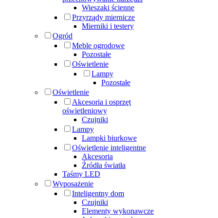
Wieszaki ścienne
Przyrządy miernicze
Mierniki i testery
Ogród
Meble ogrodowe
Pozostałe
Oświetlenie
Lampy
Pozostałe
Oświetlenie
Akcesoria i osprzęt
oświetleniowy
Czujniki
Lampy
Lampki biurkowe
Oświetlenie inteligentne
Akcesoria
Źródła światła
Taśmy LED
Wyposażenie
Inteligentny dom
Czujniki
Elementy wykonawcze