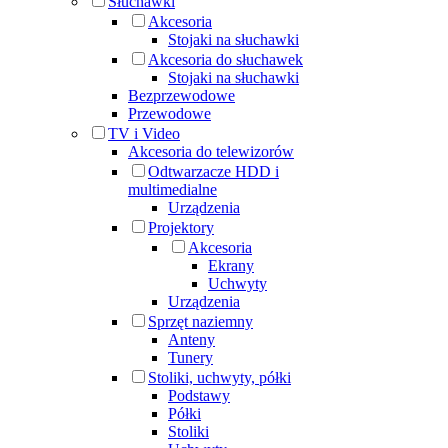
Słuchawki
Akcesoria
Stojaki na słuchawki
Akcesoria do słuchawek
Stojaki na słuchawki
Bezprzewodowe
Przewodowe
TV i Video
Akcesoria do telewizorów
Odtwarzacze HDD i
multimedialne
Urządzenia
Projektory
Akcesoria
Ekrany
Uchwyty
Urządzenia
Sprzęt naziemny
Anteny
Tunery
Stoliki, uchwyty, półki
Podstawy
Półki
Stoliki