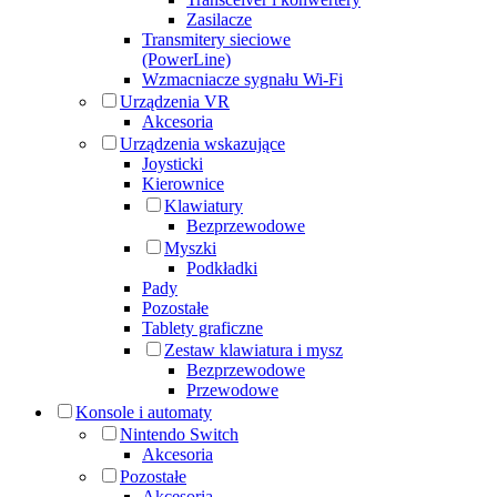
Zasilacze
Transmitery sieciowe
(PowerLine)
Wzmacniacze sygnału Wi-Fi
Urządzenia VR
Akcesoria
Urządzenia wskazujące
Joysticki
Kierownice
Klawiatury
Bezprzewodowe
Myszki
Podkładki
Pady
Pozostałe
Tablety graficzne
Zestaw klawiatura i mysz
Bezprzewodowe
Przewodowe
Konsole i automaty
Nintendo Switch
Akcesoria
Pozostałe
Akcesoria