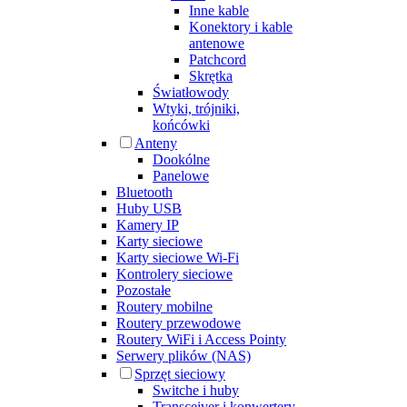
Inne kable
Konektory i kable
antenowe
Patchcord
Skrętka
Światłowody
Wtyki, trójniki,
końcówki
Anteny
Dookólne
Panelowe
Bluetooth
Huby USB
Kamery IP
Karty sieciowe
Karty sieciowe Wi-Fi
Kontrolery sieciowe
Pozostałe
Routery mobilne
Routery przewodowe
Routery WiFi i Access Pointy
Serwery plików (NAS)
Sprzęt sieciowy
Switche i huby
Transceiver i konwertery