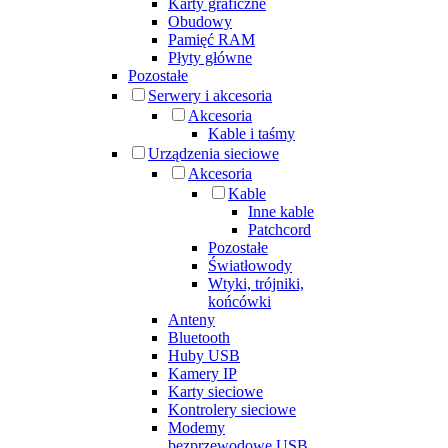
Karty graficzne
Obudowy
Pamięć RAM
Płyty główne
Pozostałe
Serwery i akcesoria
Akcesoria
Kable i taśmy
Urządzenia sieciowe
Akcesoria
Kable
Inne kable
Patchcord
Pozostałe
Światłowody
Wtyki, trójniki,
końcówki
Anteny
Bluetooth
Huby USB
Kamery IP
Karty sieciowe
Kontrolery sieciowe
Modemy
bezprzewodowe USB