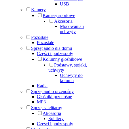
USB
Kamery
Kamery sportowe
Akcesoria
Mocowania i
uchwyty
Pozostałe
Pozostałe
Sprzęt audio dla domu
Części i podzespoły
Kolumny głośnikowe
Podstawy, stojaki,
uchwyty
Uchwyty do
kolumn
Radia
Sprzęt audio przenośny
Głośniki przenośne
MP3
Sprzęt satelitarny
Akcesoria
Splittery
Części i podzespoły