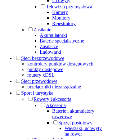
Uchwyty
Telewizja przemysłowa
Kamery
Monitory
Rejestratory
Zasilanie
Akumulatorki
Baterie specjalistyczne
Zasilacze
Ładowarki
Sieci bezprzewodowe
kontrolery punktów dostępowych
punkty dostępowe
routery xDSL
Sieci przewodowe
przełączniki niezarządzalne
Sport i turystyka
Rowery i akcesoria
Akcesoria
Baterie i akumulatory
rowerowe
Sprzęt postojowy
Wieszaki, uchwyty
na rower