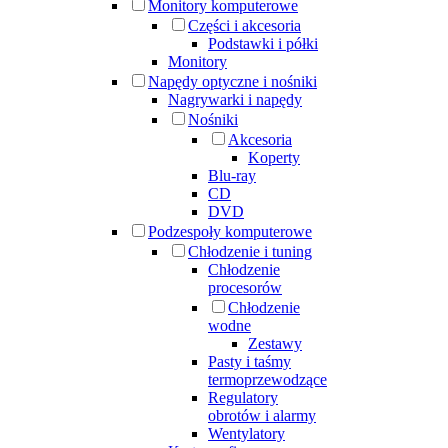
Monitory komputerowe
Części i akcesoria
Podstawki i półki
Monitory
Napędy optyczne i nośniki
Nagrywarki i napędy
Nośniki
Akcesoria
Koperty
Blu-ray
CD
DVD
Podzespoły komputerowe
Chłodzenie i tuning
Chłodzenie
procesorów
Chłodzenie
wodne
Zestawy
Pasty i taśmy
termoprzewodzące
Regulatory
obrotów i alarmy
Wentylatory