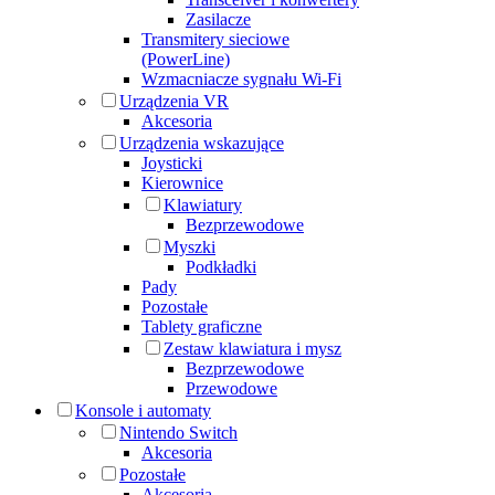
Zasilacze
Transmitery sieciowe
(PowerLine)
Wzmacniacze sygnału Wi-Fi
Urządzenia VR
Akcesoria
Urządzenia wskazujące
Joysticki
Kierownice
Klawiatury
Bezprzewodowe
Myszki
Podkładki
Pady
Pozostałe
Tablety graficzne
Zestaw klawiatura i mysz
Bezprzewodowe
Przewodowe
Konsole i automaty
Nintendo Switch
Akcesoria
Pozostałe
Akcesoria