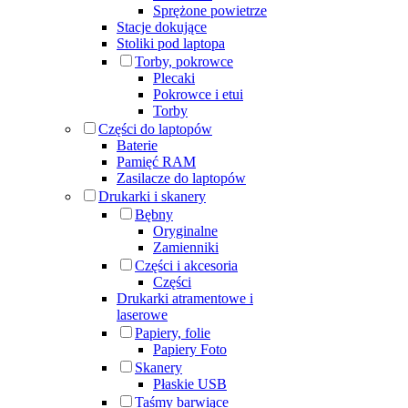
Sprężone powietrze
Stacje dokujące
Stoliki pod laptopa
Torby, pokrowce
Plecaki
Pokrowce i etui
Torby
Części do laptopów
Baterie
Pamięć RAM
Zasilacze do laptopów
Drukarki i skanery
Bębny
Oryginalne
Zamienniki
Części i akcesoria
Części
Drukarki atramentowe i
laserowe
Papiery, folie
Papiery Foto
Skanery
Płaskie USB
Taśmy barwiące