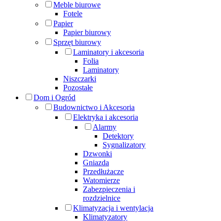
Meble biurowe
Fotele
Papier
Papier biurowy
Sprzęt biurowy
Laminatory i akcesoria
Folia
Laminatory
Niszczarki
Pozostałe
Dom i Ogród
Budownictwo i Akcesoria
Elektryka i akcesoria
Alarmy
Detektory
Sygnalizatory
Dzwonki
Gniazda
Przedłużacze
Watomierze
Zabezpieczenia i
rozdzielnice
Klimatyzacja i wentylacja
Klimatyzatory