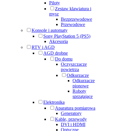
Piloty
Zestaw klawiatura i
mysz
Bezprzewodowe
Przewodowe
Konsole i automaty
Sony PlayStation 5 (PS5)
Akcesoria
RTV i AGD
AGD drobne
Do domu
Oczyszczacze
powietrza
Odkurzacze
Odkurzacze
pionowe
Roboty
sprzątające
Elektronika
Aparatura pomiarowa
Generatory
Kable, przewody
DVI i HDMI
Optyczne