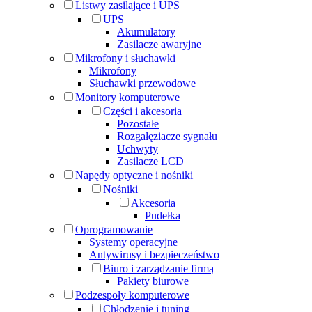
Listwy zasilające i UPS
UPS
Akumulatory
Zasilacze awaryjne
Mikrofony i słuchawki
Mikrofony
Słuchawki przewodowe
Monitory komputerowe
Części i akcesoria
Pozostałe
Rozgałęziacze sygnału
Uchwyty
Zasilacze LCD
Napędy optyczne i nośniki
Nośniki
Akcesoria
Pudełka
Oprogramowanie
Systemy operacyjne
Antywirusy i bezpieczeństwo
Biuro i zarządzanie firmą
Pakiety biurowe
Podzespoły komputerowe
Chłodzenie i tuning