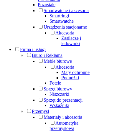
Pozostałe
Smartwatche i akcesoria
Smartringi
Smartwatche
Urządzenia stacjonarne
Akcesoria
Zasilacze i
ładowarki
Firma i usługi
Biuro i Reklama
Meble biurowe
Akcesoria
Maty ochronne
Podnóżki
Fotele
Sprzęt biurowy
Niszczarki
Sprzęt do prezentacji
Wskaźniki
Przemysł
Materiały i akcesoria
Automatyka
przemysłowa