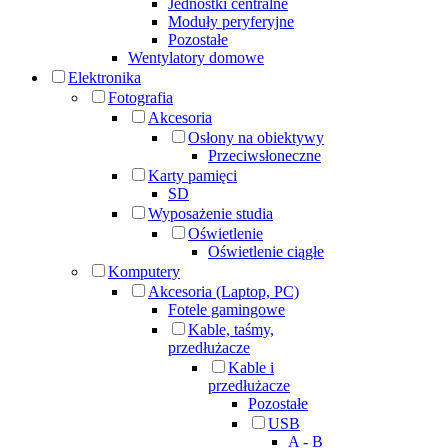
Jednostki centralne
Moduły peryferyjne
Pozostałe
Wentylatory domowe
Elektronika
Fotografia
Akcesoria
Osłony na obiektywy
Przeciwsłoneczne
Karty pamięci
SD
Wyposażenie studia
Oświetlenie
Oświetlenie ciągłe
Komputery
Akcesoria (Laptop, PC)
Fotele gamingowe
Kable, taśmy,
przedłużacze
Kable i
przedłużacze
Pozostałe
USB
A - B