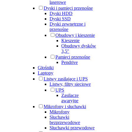
laserowe
Dyski i pamięci przenośne
Dyski HDD
Dyski SSD
Dyski zewnętrzne i
przenośne
Obudowy i kieszenie
Kieszenie
Obudowy dysków
3,5"
Pamięci przenośne
Pendrive
Głośniki
Laptopy
Listwy zasilające i UPS
Listwy, filtry sieciowe
UPS
Zasilacze
awaryjne
Mikrofony i słuchawki
Mikrofony
Słuchawki
bezprzewodowe
Słuchawki przewodowe