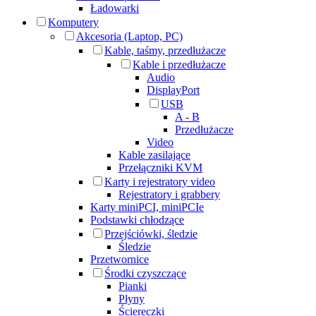
Ładowarki
Komputery
Akcesoria (Laptop, PC)
Kable, taśmy, przedłużacze
Kable i przedłużacze
Audio
DisplayPort
USB
A - B
Przedłużacze
Video
Kable zasilające
Przełączniki KVM
Karty i rejestratory video
Rejestratory i grabbery
Karty miniPCI, miniPCIe
Podstawki chłodzące
Przejściówki, śledzie
Śledzie
Przetwornice
Środki czyszczące
Pianki
Płyny
Ściereczki