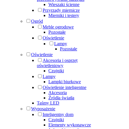
Wieszaki ścienne
Przyrządy miernicze
Mierniki i testery
Ogród
Meble ogrodowe
Pozostałe
Oświetlenie
Lampy
Pozostałe
Oświetlenie
Akcesoria i osprzęt
oświetleniowy
Czujniki
Lampy
Lampki biurkowe
Oświetlenie inteligentne
Akcesoria
Źródła światła
Taśmy LED
Wyposażenie
Inteligentny dom
Czujniki
Elementy wykonawcze