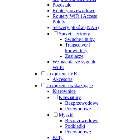
Pozostałe
Routery przewodowe
Routery WiFi i Access
Pointy
Serwery plików (NAS)
Sprzęt sieciowy
Switche i huby
Transceiver i
konwertery
Zasilacze
Wzmacniacze sygnału
Wi-Fi
Urządzenia VR
Akcesoria
Urządzenia wskazujące
Kierownice
Klawiatury
Bezprzewodowe
Przewodowe
Myszki
Bezprzewodowe
Podkładki
Przewodowe
Pady