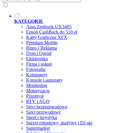
KATEGORIE
Asus Zenbook UX3405
Epson CashBack do 510 zł
Karty Graficzne XFX
Premium Mobile
Biuro i Reklama
Dom i Ogród
Elektronika
Firma i usługi
Fotografia
Komputery
Konsole i automaty
Monitoring
Motoryzacja
Przemysł
RTV i AGD
Sieci bezprzewodowe
Sieci przewodowe
Sport i turystyka
Sprzęt estradowy, studyjny i DJ-ski
Supermarket