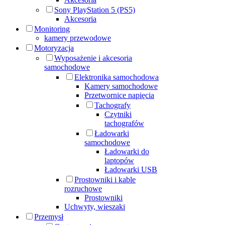
Sony PlayStation 5 (PS5)
Akcesoria
Monitoring
kamery przewodowe
Motoryzacja
Wyposażenie i akcesoria
samochodowe
Elektronika samochodowa
Kamery samochodowe
Przetwornice napięcia
Tachografy
Czytniki
tachografów
Ładowarki
samochodowe
Ładowarki do
laptopów
Ładowarki USB
Prostowniki i kable
rozruchowe
Prostowniki
Uchwyty, wieszaki
Przemysł