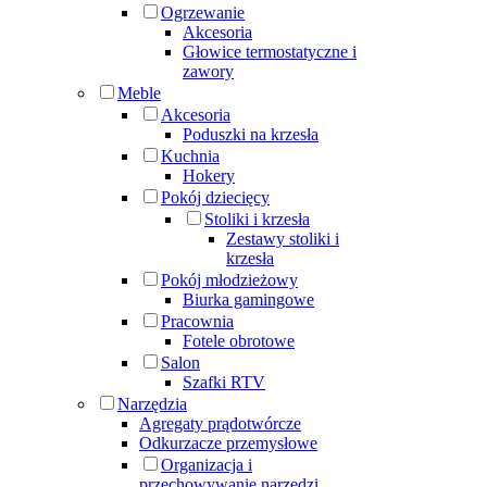
Ogrzewanie
Akcesoria
Głowice termostatyczne i
zawory
Meble
Akcesoria
Poduszki na krzesła
Kuchnia
Hokery
Pokój dziecięcy
Stoliki i krzesła
Zestawy stoliki i
krzesła
Pokój młodzieżowy
Biurka gamingowe
Pracownia
Fotele obrotowe
Salon
Szafki RTV
Narzędzia
Agregaty prądotwórcze
Odkurzacze przemysłowe
Organizacja i
przechowywanie narzędzi