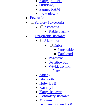
Karty graficzne
Obudowy
Pamięć RAM
Płyty główne
Pozostałe
Serwery i akcesoria
Akcesoria
Kable i taśmy
Urządzenia sieciowe
Akcesoria
Kable
Inne kable
Patchcord
Pozostałe
Światłowody
Wtyki, trójniki,
końcówki
Anteny
Bluetooth
Huby USB
Kamery IP
Karty sieciowe
Kontrolery sieciowe
Modemy
bezprzewodowe USB