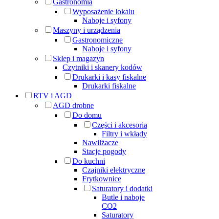
Gastronomia
Wyposażenie lokalu
Naboje i syfony
Maszyny i urządzenia
Gastronomiczne
Naboje i syfony
Sklep i magazyn
Czytniki i skanery kodów
Drukarki i kasy fiskalne
Drukarki fiskalne
RTV i AGD
AGD drobne
Do domu
Części i akcesoria
Filtry i wkłady
Nawilżacze
Stacje pogody
Do kuchni
Czajniki elektryczne
Frytkownice
Saturatory i dodatki
Butle i naboje
CO2
Saturatory