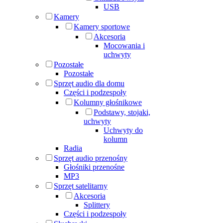
USB
Kamery
Kamery sportowe
Akcesoria
Mocowania i
uchwyty
Pozostałe
Pozostałe
Sprzęt audio dla domu
Części i podzespoły
Kolumny głośnikowe
Podstawy, stojaki,
uchwyty
Uchwyty do
kolumn
Radia
Sprzęt audio przenośny
Głośniki przenośne
MP3
Sprzęt satelitarny
Akcesoria
Splittery
Części i podzespoły