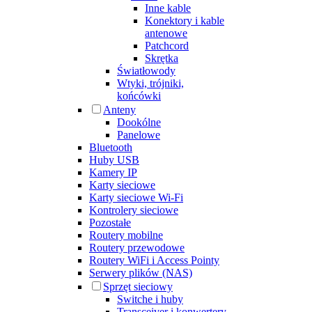
Inne kable
Konektory i kable
antenowe
Patchcord
Skrętka
Światłowody
Wtyki, trójniki,
końcówki
Anteny
Dookólne
Panelowe
Bluetooth
Huby USB
Kamery IP
Karty sieciowe
Karty sieciowe Wi-Fi
Kontrolery sieciowe
Pozostałe
Routery mobilne
Routery przewodowe
Routery WiFi i Access Pointy
Serwery plików (NAS)
Sprzęt sieciowy
Switche i huby
Transceiver i konwertery