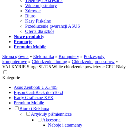
Telefony i Akcesoria
Wideorejestratory
Zdrowie
Biuro
Kasy Fiskalne
Przedłużenie gwarancji ASUS
Oferta dla szkół
Nowe produkty
Promocje
Premuim Mobile
Strona główna
»
Elektronika
»
Komputery
»
Podzespoły
komputerowe
»
Chłodzenie i tuning
»
Chłodzenie procesorów
»
VALKYRIE Surge SL125 White chłodzenie powietrzne CPU Biały
Kategorie
Asus Zenbook UX3405
Epson CashBack do 510 zł
Karty Graficzne XFX
Premium Mobile
Biuro i Reklama
Artykuły piśmiennicze
Akcesoria
Naboje i atramenty