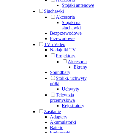
Stojaki antenowe
Słuchawki
Akcesoria
Stojaki na
słuchawki
Bezprzewodowe
Przewodowe
TV i Video
Nadajniki TV
Projektory
Akcesoria
Ekrany
Soundbary
Stoliki, uchwyty,
półki
Uchwyty
Telewizja
przemysłowa
Rejestratory
Zasilanie
Adaptery
Akumulatorki
Baterie
Ładowarki