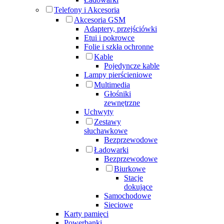
Telefony i Akcesoria
Akcesoria GSM
Adaptery, przejściówki
Etui i pokrowce
Folie i szkła ochronne
Kable
Pojedyncze kable
Lampy pierścieniowe
Multimedia
Głośniki
zewnętrzne
Uchwyty
Zestawy
słuchawkowe
Bezprzewodowe
Ładowarki
Bezprzewodowe
Biurkowe
Stacje
dokujące
Samochodowe
Sieciowe
Karty pamięci
Powerbanki