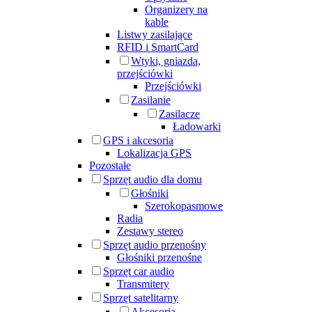
Organizery na
kable
Listwy zasilające
RFID i SmartCard
Wtyki, gniazda,
przejściówki
Przejściówki
Zasilanie
Zasilacze
Ładowarki
GPS i akcesoria
Lokalizacja GPS
Pozostałe
Sprzęt audio dla domu
Głośniki
Szerokopasmowe
Radia
Zestawy stereo
Sprzęt audio przenośny
Głośniki przenośne
Sprzęt car audio
Transmitery
Sprzęt satelitarny
Akcesoria