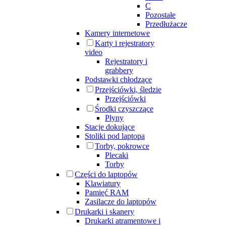
C
Pozostałe
Przedłużacze
Kamery internetowe
Karty i rejestratory
video
Rejestratory i
grabbery
Podstawki chłodzące
Przejściówki, śledzie
Przejściówki
Środki czyszczące
Płyny
Stacje dokujące
Stoliki pod laptopa
Torby, pokrowce
Plecaki
Torby
Części do laptopów
Klawiatury
Pamięć RAM
Zasilacze do laptopów
Drukarki i skanery
Drukarki atramentowe i