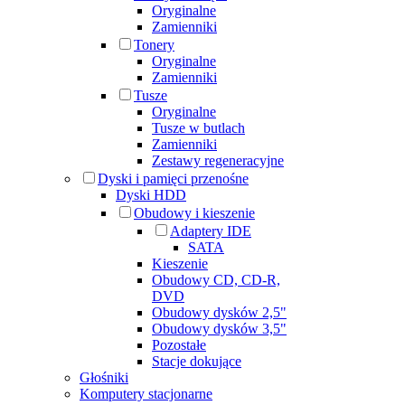
Oryginalne
Zamienniki
Tonery
Oryginalne
Zamienniki
Tusze
Oryginalne
Tusze w butlach
Zamienniki
Zestawy regeneracyjne
Dyski i pamięci przenośne
Dyski HDD
Obudowy i kieszenie
Adaptery IDE
SATA
Kieszenie
Obudowy CD, CD-R,
DVD
Obudowy dysków 2,5"
Obudowy dysków 3,5"
Pozostałe
Stacje dokujące
Głośniki
Komputery stacjonarne