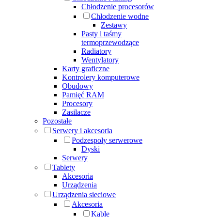
Chłodzenie procesorów
Chłodzenie wodne
Zestawy
Pasty i taśmy
termoprzewodzące
Radiatory
Wentylatory
Karty graficzne
Kontrolery komputerowe
Obudowy
Pamięć RAM
Procesory
Zasilacze
Pozostałe
Serwery i akcesoria
Podzespoły serwerowe
Dyski
Serwery
Tablety
Akcesoria
Urządzenia
Urządzenia sieciowe
Akcesoria
Kable