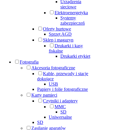
Urządzenia
sieciowe
Elektroenergetyka
Systemy
zabezpieczeń
Oferty hurtowe
Sprzęt AGD
Sklep i magazyn
Drukarki i kasy
fiskalne
Drukarki etykiet
Fotografia
Akcesoria fotograficzne
Kable, przewody i stacje
dokujące
USB
Papiery i folie fotograficzne
Karty pamięci
Czytniki i adaptery
MMC
SD
Uniwersalne
SD
Zasilanie aparatów