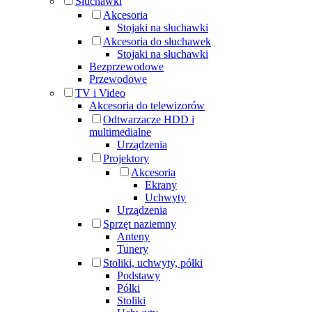
Słuchawki
Akcesoria
Stojaki na słuchawki
Akcesoria do słuchawek
Stojaki na słuchawki
Bezprzewodowe
Przewodowe
TV i Video
Akcesoria do telewizorów
Odtwarzacze HDD i
multimedialne
Urządzenia
Projektory
Akcesoria
Ekrany
Uchwyty
Urządzenia
Sprzęt naziemny
Anteny
Tunery
Stoliki, uchwyty, półki
Podstawy
Półki
Stoliki