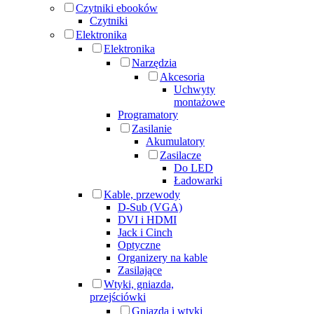
Czytniki ebooków
Czytniki
Elektronika
Elektronika
Narzędzia
Akcesoria
Uchwyty
montażowe
Programatory
Zasilanie
Akumulatory
Zasilacze
Do LED
Ładowarki
Kable, przewody
D-Sub (VGA)
DVI i HDMI
Jack i Cinch
Optyczne
Organizery na kable
Zasilające
Wtyki, gniazda,
przejściówki
Gniazda i wtyki