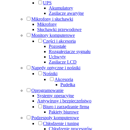
UPS
Akumulatory
Zasilacze awaryjne
Mikrofony i słuchawki
Mikrofony
Słuchawki przewodowe
Monitory komputerowe
Części i akcesoria
Pozostałe
Rozgałęziacze sygnału
Uchwyty
Zasilacze LCD
Napędy optyczne i nośniki
Nośniki
Akcesoria
Pudełka
Oprogramowanie
Systemy operacyjne
Antywirusy i bezpieczeństwo
Biuro i zarządzanie firmą
Pakiety biurowe
Podzespoły komputerowe
Chłodzenie i tuning
Chłodzenie procesorów