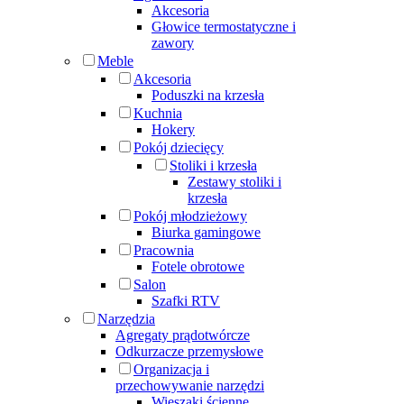
Akcesoria
Głowice termostatyczne i
zawory
Meble
Akcesoria
Poduszki na krzesła
Kuchnia
Hokery
Pokój dziecięcy
Stoliki i krzesła
Zestawy stoliki i
krzesła
Pokój młodzieżowy
Biurka gamingowe
Pracownia
Fotele obrotowe
Salon
Szafki RTV
Narzędzia
Agregaty prądotwórcze
Odkurzacze przemysłowe
Organizacja i
przechowywanie narzędzi
Wieszaki ścienne