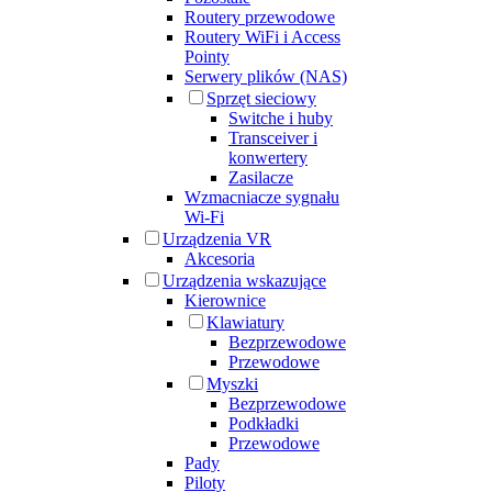
Routery przewodowe
Routery WiFi i Access
Pointy
Serwery plików (NAS)
Sprzęt sieciowy
Switche i huby
Transceiver i
konwertery
Zasilacze
Wzmacniacze sygnału
Wi-Fi
Urządzenia VR
Akcesoria
Urządzenia wskazujące
Kierownice
Klawiatury
Bezprzewodowe
Przewodowe
Myszki
Bezprzewodowe
Podkładki
Przewodowe
Pady
Piloty