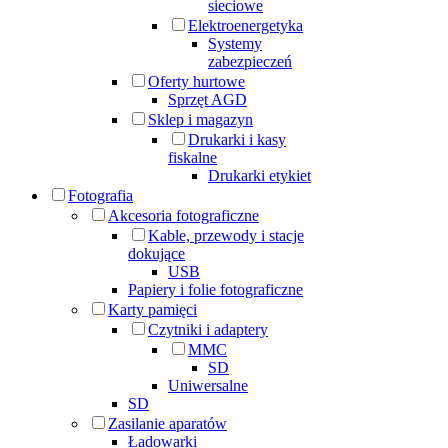
sieciowe
Elektroenergetyka
Systemy
zabezpieczeń
Oferty hurtowe
Sprzęt AGD
Sklep i magazyn
Drukarki i kasy
fiskalne
Drukarki etykiet
Fotografia
Akcesoria fotograficzne
Kable, przewody i stacje
dokujące
USB
Papiery i folie fotograficzne
Karty pamięci
Czytniki i adaptery
MMC
SD
Uniwersalne
SD
Zasilanie aparatów
Ładowarki