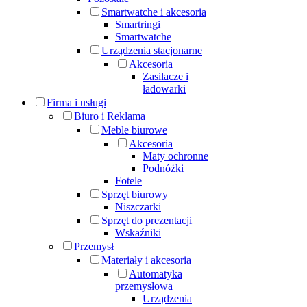
Smartwatche i akcesoria
Smartringi
Smartwatche
Urządzenia stacjonarne
Akcesoria
Zasilacze i
ładowarki
Firma i usługi
Biuro i Reklama
Meble biurowe
Akcesoria
Maty ochronne
Podnóżki
Fotele
Sprzęt biurowy
Niszczarki
Sprzęt do prezentacji
Wskaźniki
Przemysł
Materiały i akcesoria
Automatyka
przemysłowa
Urządzenia