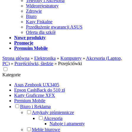
Telefony i Akcesoria
Wideorejestratory
Zdrowie
Biuro
Kasy Fiskalne
Przedłużenie gwarancji ASUS
Oferta dla szkół
Nowe produkty
Promocje
Premuim Mobile
Strona główna
»
Elektronika
»
Komputery
»
Akcesoria (Laptop,
PC)
»
Przejściówki, śledzie
»
Przejściówki
Kategorie
Asus Zenbook UX3405
Epson CashBack do 510 zł
Karty Graficzne XFX
Premium Mobile
Biuro i Reklama
Artykuły piśmiennicze
Akcesoria
Naboje i atramenty
Meble biurowe