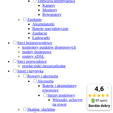
Telewizja przemysłowa
Kamery
Monitory
Rejestratory
Zasilanie
Akumulatorki
Baterie specjalistyczne
Zasilacze
Ładowarki
Sieci bezprzewodowe
kontrolery punktów dostępowych
punkty dostępowe
routery xDSL
Sieci przewodowe
przełączniki niezarządzalne
Sport i turystyka
Rowery i akcesoria
Akcesoria
Baterie i akumulatory
rowerowe
Sprzęt postojowy
Wieszaki, uchwyty
na rower
Skating, slackline