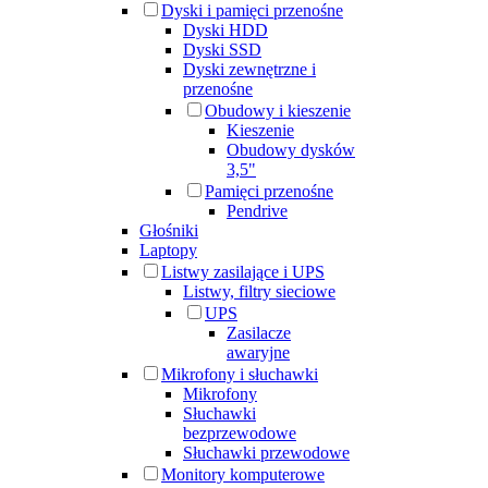
Dyski i pamięci przenośne
Dyski HDD
Dyski SSD
Dyski zewnętrzne i
przenośne
Obudowy i kieszenie
Kieszenie
Obudowy dysków
3,5"
Pamięci przenośne
Pendrive
Głośniki
Laptopy
Listwy zasilające i UPS
Listwy, filtry sieciowe
UPS
Zasilacze
awaryjne
Mikrofony i słuchawki
Mikrofony
Słuchawki
bezprzewodowe
Słuchawki przewodowe
Monitory komputerowe