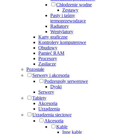
Chłodzenie wodne
Zestawy
Pasty i taśmy
termoprzewodzące
Radiatory
Wentylatory
Karty graficzne
Kontrolery komputerowe
Obudowy
Pamięć RAM
Procesory
Zasilacze
Pozostałe
Serwery i akcesoria
Podzespoły serwerowe
Dyski
Serwery
Tablety
Akcesoria
Urządzenia
Urządzenia sieciowe
Akcesoria
Kable
Inne kable