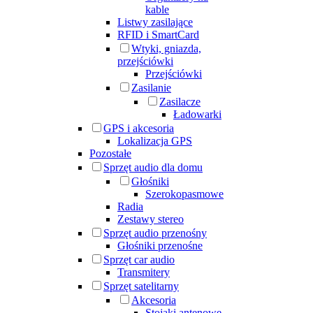
kable
Listwy zasilające
RFID i SmartCard
Wtyki, gniazda,
przejściówki
Przejściówki
Zasilanie
Zasilacze
Ładowarki
GPS i akcesoria
Lokalizacja GPS
Pozostałe
Sprzęt audio dla domu
Głośniki
Szerokopasmowe
Radia
Zestawy stereo
Sprzęt audio przenośny
Głośniki przenośne
Sprzęt car audio
Transmitery
Sprzęt satelitarny
Akcesoria
Stojaki antenowe