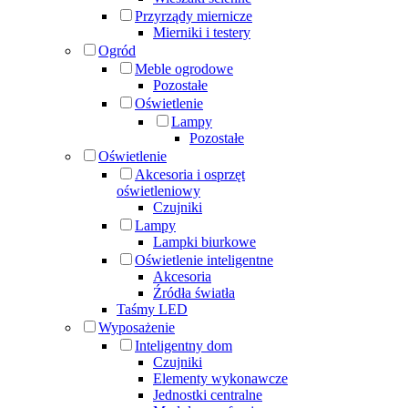
Przyrządy miernicze
Mierniki i testery
Ogród
Meble ogrodowe
Pozostałe
Oświetlenie
Lampy
Pozostałe
Oświetlenie
Akcesoria i osprzęt
oświetleniowy
Czujniki
Lampy
Lampki biurkowe
Oświetlenie inteligentne
Akcesoria
Źródła światła
Taśmy LED
Wyposażenie
Inteligentny dom
Czujniki
Elementy wykonawcze
Jednostki centralne