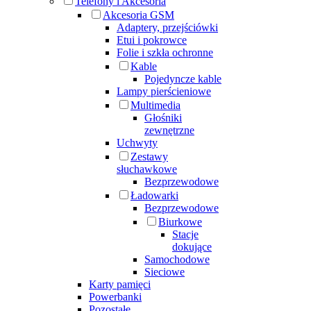
Telefony i Akcesoria
Akcesoria GSM
Adaptery, przejściówki
Etui i pokrowce
Folie i szkła ochronne
Kable
Pojedyncze kable
Lampy pierścieniowe
Multimedia
Głośniki
zewnętrzne
Uchwyty
Zestawy
słuchawkowe
Bezprzewodowe
Ładowarki
Bezprzewodowe
Biurkowe
Stacje
dokujące
Samochodowe
Sieciowe
Karty pamięci
Powerbanki
Pozostałe