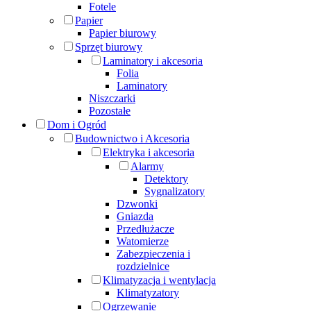
Fotele
Papier
Papier biurowy
Sprzęt biurowy
Laminatory i akcesoria
Folia
Laminatory
Niszczarki
Pozostałe
Dom i Ogród
Budownictwo i Akcesoria
Elektryka i akcesoria
Alarmy
Detektory
Sygnalizatory
Dzwonki
Gniazda
Przedłużacze
Watomierze
Zabezpieczenia i
rozdzielnice
Klimatyzacja i wentylacja
Klimatyzatory
Ogrzewanie