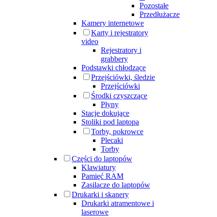
Pozostałe
Przedłużacze
Kamery internetowe
Karty i rejestratory
video
Rejestratory i
grabbery
Podstawki chłodzące
Przejściówki, śledzie
Przejściówki
Środki czyszczące
Płyny
Stacje dokujące
Stoliki pod laptopa
Torby, pokrowce
Plecaki
Torby
Części do laptopów
Klawiatury
Pamięć RAM
Zasilacze do laptopów
Drukarki i skanery
Drukarki atramentowe i
laserowe