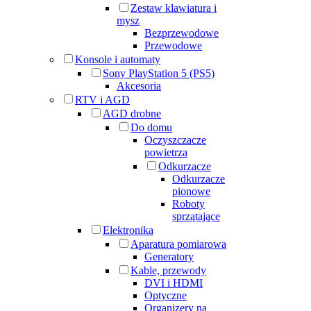
Zestaw klawiatura i
mysz
Bezprzewodowe
Przewodowe
Konsole i automaty
Sony PlayStation 5 (PS5)
Akcesoria
RTV i AGD
AGD drobne
Do domu
Oczyszczacze
powietrza
Odkurzacze
Odkurzacze
pionowe
Roboty
sprzątające
Elektronika
Aparatura pomiarowa
Generatory
Kable, przewody
DVI i HDMI
Optyczne
Organizery na