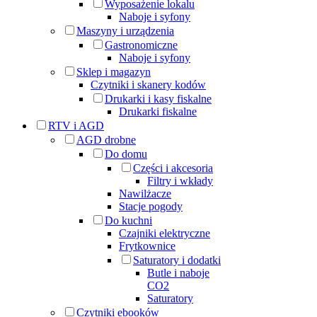
Wyposażenie lokalu
Naboje i syfony
Maszyny i urządzenia
Gastronomiczne
Naboje i syfony
Sklep i magazyn
Czytniki i skanery kodów
Drukarki i kasy fiskalne
Drukarki fiskalne
RTV i AGD
AGD drobne
Do domu
Części i akcesoria
Filtry i wkłady
Nawilżacze
Stacje pogody
Do kuchni
Czajniki elektryczne
Frytkownice
Saturatory i dodatki
Butle i naboje
CO2
Saturatory
Czytniki ebooków