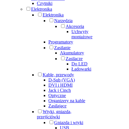
Czytniki
Elektronika
Elektronika
Narzędzia
Akcesoria
Uchwyty
montażowe
Programatory
Zasilanie
Akumulatory
Zasilacze
Do LED
Ładowarki
Kable, przewody
D-Sub (VGA)
DVI i HDMI
Jack i Cinch
Optyczne
Organizery na kable
Zasilające
Wtyki, gniazda,
przejściówki
Gniazda i wtyki
USB