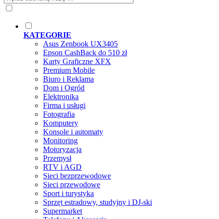
KATEGORIE
Asus Zenbook UX3405
Epson CashBack do 510 zł
Karty Graficzne XFX
Premium Mobile
Biuro i Reklama
Dom i Ogród
Elektronika
Firma i usługi
Fotografia
Komputery
Konsole i automaty
Monitoring
Motoryzacja
Przemysł
RTV i AGD
Sieci bezprzewodowe
Sieci przewodowe
Sport i turystyka
Sprzęt estradowy, studyjny i DJ-ski
Supermarket