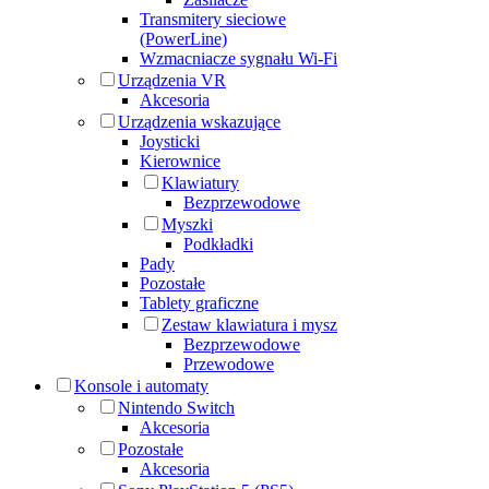
Transmitery sieciowe
(PowerLine)
Wzmacniacze sygnału Wi-Fi
Urządzenia VR
Akcesoria
Urządzenia wskazujące
Joysticki
Kierownice
Klawiatury
Bezprzewodowe
Myszki
Podkładki
Pady
Pozostałe
Tablety graficzne
Zestaw klawiatura i mysz
Bezprzewodowe
Przewodowe
Konsole i automaty
Nintendo Switch
Akcesoria
Pozostałe
Akcesoria