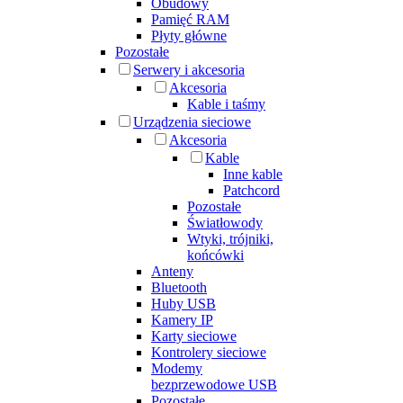
Obudowy
Pamięć RAM
Płyty główne
Pozostałe
Serwery i akcesoria
Akcesoria
Kable i taśmy
Urządzenia sieciowe
Akcesoria
Kable
Inne kable
Patchcord
Pozostałe
Światłowody
Wtyki, trójniki,
końcówki
Anteny
Bluetooth
Huby USB
Kamery IP
Karty sieciowe
Kontrolery sieciowe
Modemy
bezprzewodowe USB
Pozostałe