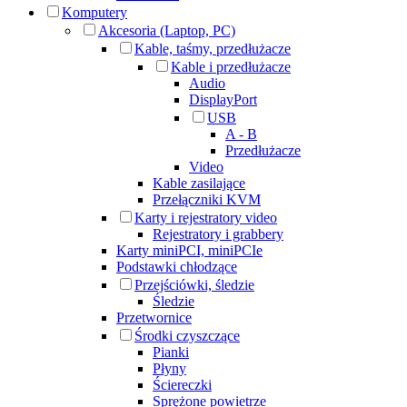
Komputery
Akcesoria (Laptop, PC)
Kable, taśmy, przedłużacze
Kable i przedłużacze
Audio
DisplayPort
USB
A - B
Przedłużacze
Video
Kable zasilające
Przełączniki KVM
Karty i rejestratory video
Rejestratory i grabbery
Karty miniPCI, miniPCIe
Podstawki chłodzące
Przejściówki, śledzie
Śledzie
Przetwornice
Środki czyszczące
Pianki
Płyny
Ściereczki
Sprężone powietrze