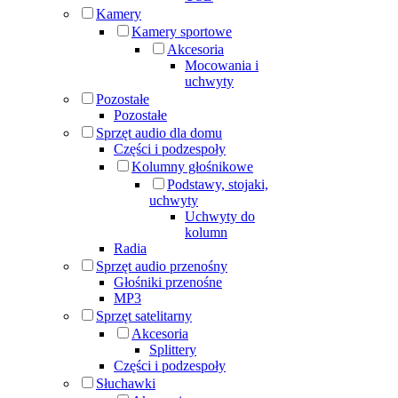
Kamery
Kamery sportowe
Akcesoria
Mocowania i
uchwyty
Pozostałe
Pozostałe
Sprzęt audio dla domu
Części i podzespoły
Kolumny głośnikowe
Podstawy, stojaki,
uchwyty
Uchwyty do
kolumn
Radia
Sprzęt audio przenośny
Głośniki przenośne
MP3
Sprzęt satelitarny
Akcesoria
Splittery
Części i podzespoły
Słuchawki