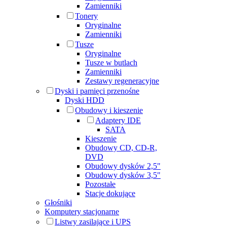
Zamienniki
Tonery
Oryginalne
Zamienniki
Tusze
Oryginalne
Tusze w butlach
Zamienniki
Zestawy regeneracyjne
Dyski i pamięci przenośne
Dyski HDD
Obudowy i kieszenie
Adaptery IDE
SATA
Kieszenie
Obudowy CD, CD-R,
DVD
Obudowy dysków 2,5"
Obudowy dysków 3,5"
Pozostałe
Stacje dokujące
Głośniki
Komputery stacjonarne
Listwy zasilające i UPS