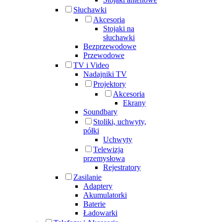
Słuchawki
Akcesoria
Stojaki na
słuchawki
Bezprzewodowe
Przewodowe
TV i Video
Nadajniki TV
Projektory
Akcesoria
Ekrany
Soundbary
Stoliki, uchwyty,
półki
Uchwyty
Telewizja
przemysłowa
Rejestratory
Zasilanie
Adaptery
Akumulatorki
Baterie
Ładowarki