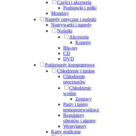
Części i akcesoria
Podstawki i półki
Monitory
Napędy optyczne i nośniki
Nagrywarki i napędy
Nośniki
Akcesoria
Koperty
Blu-ray
CD
DVD
Podzespoły komputerowe
Chłodzenie i tuning
Chłodzenie
procesorów
Chłodzenie
wodne
Zestawy
Pasty i taśmy
termoprzewodzące
Regulatory
obrotów i alarmy
Wentylatory
Karty graficzne