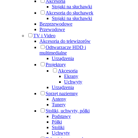
Akcesoria
Stojaki na słuchawki
Akcesoria do słuchawek
Stojaki na słuchawki
Bezprzewodowe
Przewodowe
TV i Video
Akcesoria do telewizorów
Odtwarzacze HDD i
multimedialne
Urządzenia
Projektory
Akcesoria
Ekrany
Uchwyty
Urządzenia
Sprzęt naziemny
Anteny
Tunery
Stoliki, uchwyty, półki
Podstawy
Półki
Stoliki
Uchwyty