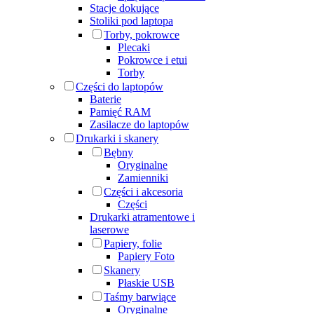
Stacje dokujące
Stoliki pod laptopa
Torby, pokrowce
Plecaki
Pokrowce i etui
Torby
Części do laptopów
Baterie
Pamięć RAM
Zasilacze do laptopów
Drukarki i skanery
Bębny
Oryginalne
Zamienniki
Części i akcesoria
Części
Drukarki atramentowe i
laserowe
Papiery, folie
Papiery Foto
Skanery
Płaskie USB
Taśmy barwiące
Oryginalne