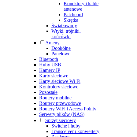
Konektory i kable
antenowe
Patchcord
Skrętka
Światłowody
Wtyki, trójniki,
końcówki
Anteny
Dookólne
Panelowe
Bluetooth
Huby USB
Kamery IP
Karty sieciowe
Karty sieciowe Wi-Fi
Kontrolery sieciowe
Pozostałe
Routery mobilne
Routery przewodowe
Routery WiFi i Access Pointy
Serwery plików (NAS)
Sprzęt sieciowy
Switche i huby
Transceiver i konwertery
Zasilacze