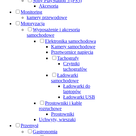
Sony PlayStation 5 (PS5)
Akcesoria
Monitoring
kamery przewodowe
Motoryzacja
Wyposażenie i akcesoria
samochodowe
Elektronika samochodowa
Kamery samochodowe
Przetwornice napięcia
Tachografy
Czytniki
tachografów
Ładowarki
samochodowe
Ładowarki do
laptopów
Ładowarki USB
Prostowniki i kable
rozruchowe
Prostowniki
Uchwyty, wieszaki
Przemysł
Gastronomia