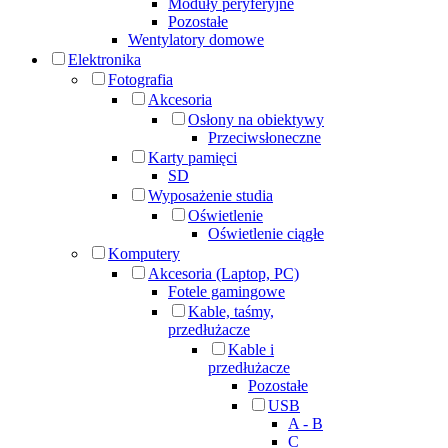
Moduły peryferyjne
Pozostałe
Wentylatory domowe
Elektronika
Fotografia
Akcesoria
Osłony na obiektywy
Przeciwsłoneczne
Karty pamięci
SD
Wyposażenie studia
Oświetlenie
Oświetlenie ciągłe
Komputery
Akcesoria (Laptop, PC)
Fotele gamingowe
Kable, taśmy,
przedłużacze
Kable i
przedłużacze
Pozostałe
USB
A - B
C